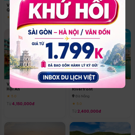
Quoc
Vinpearl Resort & Spa Phu
Phú Quốc
Quoc
★ 5.0
★ 5.0
Vinpearl Resort & Golf Nam
Melia Vinpearl Danang
Hội An
Riverfront
★ 5.0
Đà Nẵng
Từ
4,150,000đ
★ 5.0
Từ
2,400,000đ