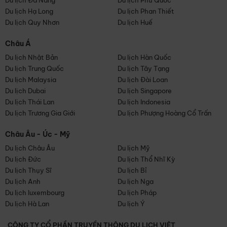
Du lịch Đà Nẵng
Du lịch Phú Quốc
Du lịch Hạ Long
Du lịch Phan Thiết
Du lịch Quy Nhơn
Du lịch Huế
Châu Á
Du lịch Nhật Bản
Du lịch Hàn Quốc
Du lịch Trung Quốc
Du lịch Tây Tạng
Du lịch Malaysia
Du lịch Đài Loan
Du lịch Dubai
Du lịch Singapore
Du lịch Thái Lan
Du lịch Indonesia
Du lịch Trương Gia Giới
Du lịch Phượng Hoàng Cổ Trấn
Châu Âu - Úc - Mỹ
Du lịch Châu Âu
Du lịch Mỹ
Du lịch Đức
Du lịch Thổ Nhĩ Kỳ
Du lịch Thụy Sĩ
Du lịch Bỉ
Du lịch Anh
Du lịch Nga
Du lịch luxembourg
Du lịch Pháp
Du lịch Hà Lan
Du lịch Ý
CÔNG TY CỔ PHẦN TRUYỀN THÔNG DU LỊCH VIỆT