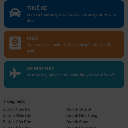
THUÊ XE
Dịch vụ thuê xe giá tốt từ các nhà xe uy tín và chu
đáo
VISA
Dịch vụ Visa nhanh, rẻ. Visa trọn gói, thủ tục đơn
giản
VÉ MÁY BAY
Vé máy bay giá rẻ nhất, nhiều khuyến mãi hấp dẫn
Trong nước
Du lịch Nam Du
Du lịch Đà Lạt
Du lịch Miền tây
Du lịch Nha Trang
Du lịch Côn Đảo
Du lịch Sapa