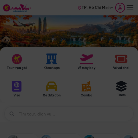
TP. Hồ Chí Minh
Tour trọn gói
Khách sạn
Vé máy bay
Vé vui chơi
Thêm
Visa
Xe đưa đón
Combo