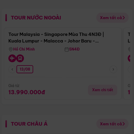
TOUR NƯỚC NGOÀI
Xem tất cả
Điểm nổi bật
Tour Malaysia - Singapore Mùa Thu 4N3Đ |
To
Kuala Lumpur - Malacca - Johor Baru -
Lử
Singapore
Hồ Chí Minh
5N4Đ
13/08
Giá từ:
Giá
Xem chi tiết
13.990.000đ
1
TOUR CHÂU Á
Xem tất cả
Điểm nổi bật