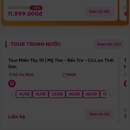
13.999.000đ
5.5
-14%
Xem chi tiết
11.999.000đ
4
TOUR TRONG NƯỚC
Xem tất cả
Điểm nổi bật
Tour Miền Tây 1N | Mỹ Tho - Bến Tre - Cù Lao Thới
To
Sơn
Hu
Hồ Chí Minh
1N0Đ
14/08
16/08
23/08
30/08
06/09
13/09
20/0
Giá
Xem chi tiết
7
Liên hệ