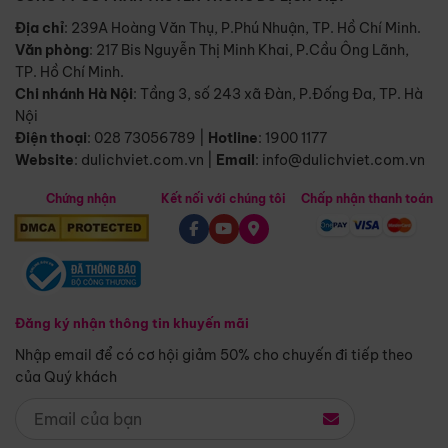
Địa chỉ
: 239A Hoàng Văn Thụ, P.Phú Nhuận, TP. Hồ Chí Minh.
Văn phòng
:
217 Bis Nguyễn Thị Minh Khai, P.Cầu Ông Lãnh,
TP. Hồ Chí Minh.
Chi nhánh Hà Nội
:
Tầng 3, số 243 xã Đàn, P.Đống Đa, TP. Hà
Nội
Điện thoại
:
028 73056789
|
Hotline
:
1900 1177
Website
:
dulichviet.com.vn
|
Email
:
info@dulichviet.com.vn
Chứng nhận
Kết nối với chúng tôi
Chấp nhận thanh toán
Đăng ký nhận thông tin khuyến mãi
Nhập email để có cơ hội giảm 50% cho chuyến đi tiếp theo
của Quý khách