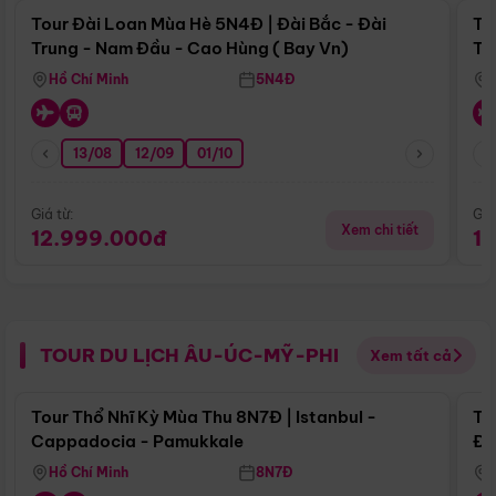
Tour Đài Loan Mùa Hè 5N4Đ | Đài Bắc - Đài
To
Trung - Nam Đầu - Cao Hùng ( Bay Vn)
Tr
Hồ Chí Minh
5N4Đ
13/08
12/09
01/10
Giá từ:
Giá
Xem chi tiết
12.999.000đ
1
TOUR DU LỊCH ÂU-ÚC-MỸ-PHI
Xem tất cả
Điểm nổi bật
Tour Thổ Nhĩ Kỳ Mùa Thu 8N7Đ | Istanbul -
To
Cappadocia - Pamukkale
Đế
Hồ Chí Minh
8N7Đ