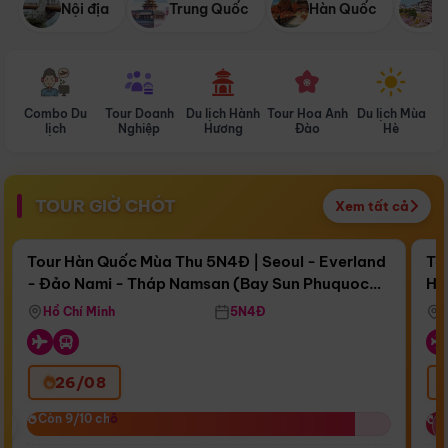
Nội địa
Trung Quốc
Hàn Quốc
N
Combo Du
Tour Doanh
Du lịch Hành
Tour Hoa Anh
Du lịch Mùa
D
lịch
Nghiệp
Hương
Đào
Hè
TOUR GIỜ CHÓT
Xem tất cả
Điểm nổi bật
Còn
17 ngày 10:37:27
Cò
Tour Hàn Quốc Mùa Thu 5N4Đ | Seoul - Everland
To
- Đảo Nami - Tháp Namsan (Bay Sun Phuquoc
Hò
Bay Sun Phuquoc Airways
Tặ
Airways)
Aq
Hồ Chí Minh
5N4Đ
26/08
‹
Còn 9/10 chỗ
Còn 9/10 chỗ
C
C