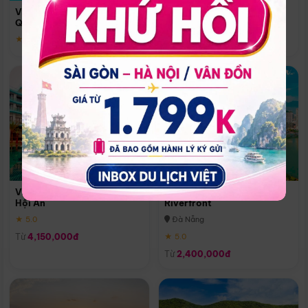
Quoc
Vinpearl Resort & Spa Phu
Phú Quốc
Quoc
★ 5.0
★ 5.0
Vinpearl Resort & Golf Nam
Melia Vinpearl Danang
Hội An
Riverfront
★ 5.0
Đà Nẵng
Từ
4,150,000đ
★ 5.0
Từ
2,400,000đ