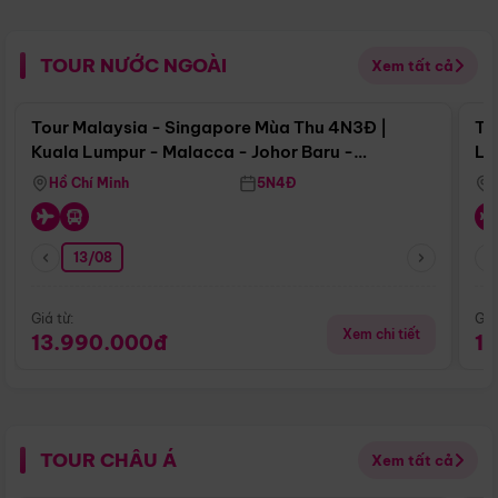
TOUR NƯỚC NGOÀI
Xem tất cả
Điểm nổi bật
Tour Malaysia - Singapore Mùa Thu 4N3Đ |
To
Kuala Lumpur - Malacca - Johor Baru -
Lử
Singapore
Hồ Chí Minh
5N4Đ
13/08
Giá từ:
Giá
Xem chi tiết
13.990.000đ
1
TOUR CHÂU Á
Xem tất cả
Điểm nổi bật