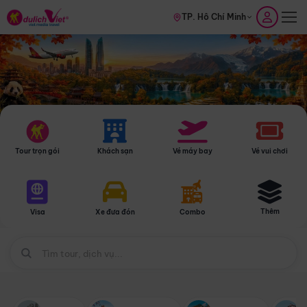
TP. Hồ Chí Minh
Tour trọn gói
Khách sạn
Vé máy bay
Vé vui chơi
Thêm
Visa
Xe đưa đón
Combo