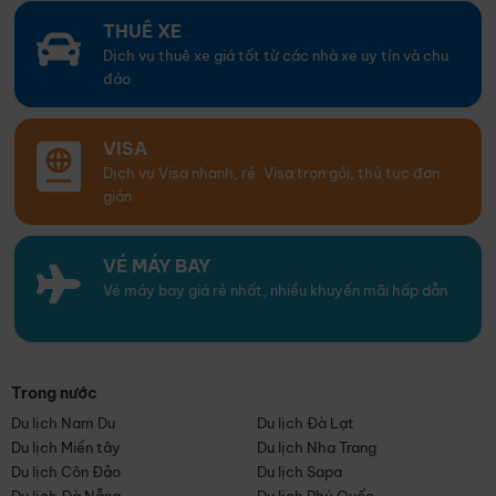
THUÊ XE
Dịch vụ thuê xe giá tốt từ các nhà xe uy tín và chu
đáo
VISA
Dịch vụ Visa nhanh, rẻ. Visa trọn gói, thủ tục đơn
giản
VÉ MÁY BAY
Vé máy bay giá rẻ nhất, nhiều khuyến mãi hấp dẫn
Trong nước
Du lịch Nam Du
Du lịch Đà Lạt
Du lịch Miền tây
Du lịch Nha Trang
Du lịch Côn Đảo
Du lịch Sapa