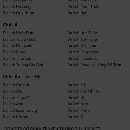
Du lịch Đà Nẵng
Du lịch Phú Quốc
Du lịch Hạ Long
Du lịch Phan Thiết
Du lịch Quy Nhơn
Du lịch Huế
Châu Á
Du lịch Nhật Bản
Du lịch Hàn Quốc
Du lịch Trung Quốc
Du lịch Tây Tạng
Du lịch Malaysia
Du lịch Đài Loan
Du lịch Dubai
Du lịch Singapore
Du lịch Thái Lan
Du lịch Indonesia
Du lịch Trương Gia Giới
Du lịch Phượng Hoàng Cổ Trấn
Châu Âu - Úc - Mỹ
Du lịch Châu Âu
Du lịch Mỹ
Du lịch Đức
Du lịch Thổ Nhĩ Kỳ
Du lịch Thụy Sĩ
Du lịch Bỉ
Du lịch Anh
Du lịch Nga
Du lịch luxembourg
Du lịch Pháp
Du lịch Hà Lan
Du lịch Ý
CÔNG TY CỔ PHẦN TRUYỀN THÔNG DU LỊCH VIỆT