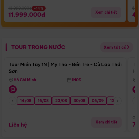
13.999.000đ
5.5
-14%
Xem chi tiết
11.999.000đ
4
TOUR TRONG NƯỚC
Xem tất cả
Điểm nổi bật
Tour Miền Tây 1N | Mỹ Tho - Bến Tre - Cù Lao Thới
To
Sơn
Hu
Hồ Chí Minh
1N0Đ
14/08
16/08
23/08
30/08
06/09
13/09
20/0
Giá
Xem chi tiết
7
Liên hệ