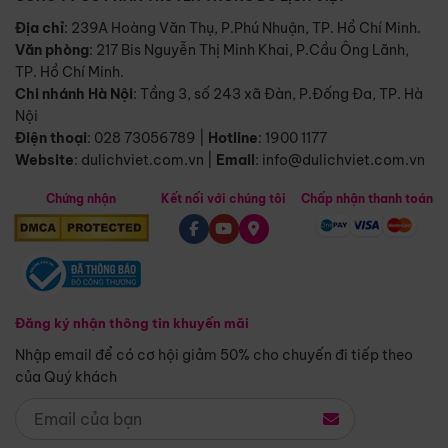
Địa chỉ
: 239A Hoàng Văn Thụ, P.Phú Nhuận, TP. Hồ Chí Minh.
Văn phòng
:
217 Bis Nguyễn Thị Minh Khai, P.Cầu Ông Lãnh,
TP. Hồ Chí Minh.
Chi nhánh Hà Nội
:
Tầng 3, số 243 xã Đàn, P.Đống Đa, TP. Hà
Nội
Điện thoại
:
028 73056789
|
Hotline
:
1900 1177
Website
:
dulichviet.com.vn
|
Email
:
info@dulichviet.com.vn
Chứng nhận
Kết nối với chúng tôi
Chấp nhận thanh toán
Đăng ký nhận thông tin khuyến mãi
Nhập email để có cơ hội giảm 50% cho chuyến đi tiếp theo
của Quý khách