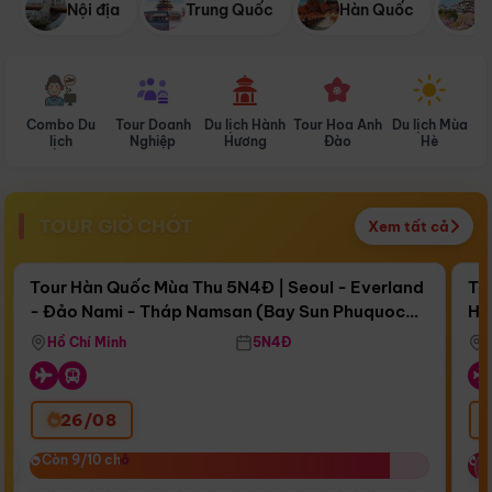
Nội địa
Trung Quốc
Hàn Quốc
N
Combo Du
Tour Doanh
Du lịch Hành
Tour Hoa Anh
Du lịch Mùa
D
lịch
Nghiệp
Hương
Đào
Hè
TOUR GIỜ CHÓT
Xem tất cả
Điểm nổi bật
Còn
17 ngày 12:12:36
Cò
Tour Hàn Quốc Mùa Thu 5N4Đ | Seoul - Everland
To
- Đảo Nami - Tháp Namsan (Bay Sun Phuquoc
Hò
Bay Sun Phuquoc Airways
Tặ
Airways)
Aq
Hồ Chí Minh
5N4Đ
26/08
‹
Còn 9/10 chỗ
Còn 9/10 chỗ
C
C