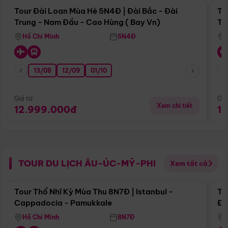
Tour Đài Loan Mùa Hè 5N4Đ | Đài Bắc - Đài
To
Trung - Nam Đầu - Cao Hùng ( Bay Vn)
Tr
Hồ Chí Minh
5N4Đ
13/08
12/09
01/10
Giá từ:
Giá
Xem chi tiết
12.999.000đ
1
TOUR DU LỊCH ÂU-ÚC-MỸ-PHI
Xem tất cả
Điểm nổi bật
Tour Thổ Nhĩ Kỳ Mùa Thu 8N7Đ | Istanbul -
To
Cappadocia - Pamukkale
Đế
Hồ Chí Minh
8N7Đ