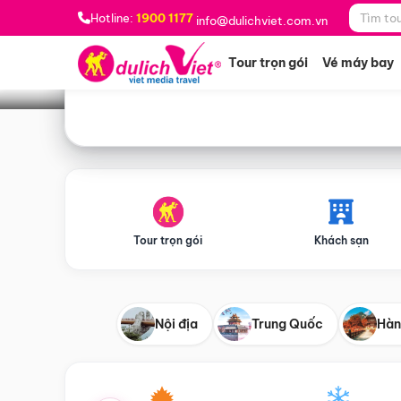
Bạn muốn đi đâu?
*
Hotline:
1900 1177
info@dulichviet.com.vn
Tour trọn gói
Vé máy bay
Tour trọn gói
Khách sạn
Nội địa
Trung Quốc
Hàn