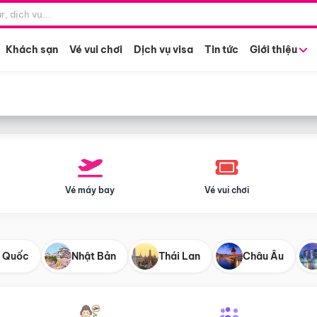
Điểm khởi hành
Tháng khở
Hồ Chí Minh
Bất kỳ 
Khách sạn
Vé vui chơi
Dịch vụ visa
Tin tức
Giới thiệu
Vé máy bay
Vé vui chơi
 Quốc
Nhật Bản
Thái Lan
Châu Âu