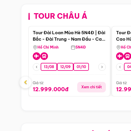
TOUR CHÂU Á
Điểm nổi bật
Tour Đài Loan Mùa Hè 5N4Đ | Đài
Tour Đ
Bắc - Đài Trung - Nam Đầu - Cao
Cao Hù
Hùng ( Bay Vn)
(Bay V
Hồ Chí Minh
5N4Đ
Hồ Ch
13/08
12/09
01/10
0
‹
Giá từ:
Giá từ:
Xem chi tiết
12.999.000đ
12.9