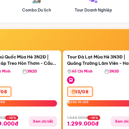
Tour Doanh Nghiệp
Du lịch Hành Hương
Điểm nổi bật
Điểm nổi
ngày 05:56:13
Còn
05 ngày 05:56:13
hú Quốc Mùa Hè 3N2Đ |
Tour Đà Lạt Mùa Hè 3N3Đ |
áp Treo Hòn Thơm - Cầu
Quảng Trường Lâm Viên - H
áp Treo Hòn Thơm
Công Viên Nước Aquatopia
Hill - Puppy Farm
í Minh
3N2Đ
Hồ Chí Minh
3N3Đ
/08
13/08
chỗ
chỗ
Còn 10 chỗ
Còn 10 chỗ
00đ
1.444.000đ
-10%
-10%
Xem chi tiết
Xem chi 
9.000đ
1.299.000đ