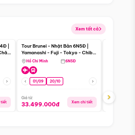
Xem tất cả
 bật
Điểm nổi bật
4Đ |
Tour Brunei - Nhật Bản 6N5Đ |
Tour Campu
 Châu
Yamanashi - Fuji - Tokyo - Chiba
Siem Reap -
- Freeday
Hồ Chí Minh
6N5Đ
Hồ Chí Minh
01/09
20/10
13/08
›
Giá từ:
Giá từ:
tiết
Xem chi tiết
33.499.000đ
5.650.00