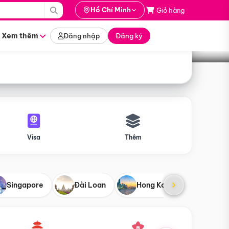
i hành
Hồ Chí Minh
Giỏ hàng
Tìm tour
tháng nào
Xem thêm
Đăng nhập
Đăng ký
Visa
Thêm
Singapore
Đài Loan
Hong Kong
Mỹ