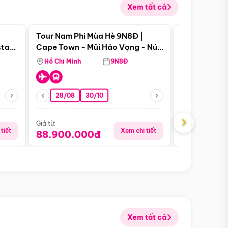
Xem tất cả
 bật
Điểm nổi bật
Tour Nam Phi Mùa Hè 9N8Đ |
Tour Mỹ Mùa
star
Cape Town - Mũi Hảo Vọng - Núi
Hoa Kỳ - Me
Bàn - Johannesburg - Pretoria -
Hồ Chí Minh
9N8Đ
Hồ Chí Minh
Safari - Lodge
28/08
30/10
29/08
›
Giá từ:
Giá từ:
tiết
Xem chi tiết
88.900.000đ
59.900.
Xem tất cả