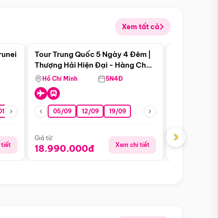
Xem tất cả
 bật
Điểm nổi bật
runei
Tour Trung Quốc 5 Ngày 4 Đêm |
Tour Trung 
Tour Hè
Thượng Hải Hiện Đại - Hàng Châu
Ân Thi - Trư
Nên Thơ - Ô Trấn Cổ Kính
Hồ Chí Minh
5N4Đ
Hồ Chí Minh
01/10
15/10
29/10
05/09
12/09
19/09
16/08
›
Giá từ:
Giá từ:
tiết
Xem chi tiết
18.990.000đ
16.990.0