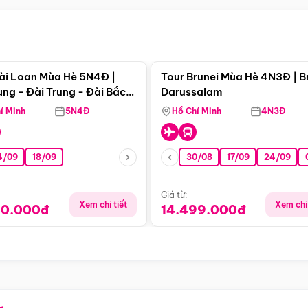
Điểm nổi bật
Điểm nổi
ài Loan Mùa Hè 5N4Đ |
Tour Brunei Mùa Hè 4N3Đ | B
ng - Đài Trung - Đài Bắc
Darussalam
j)
í Minh
5N4Đ
Hồ Chí Minh
4N3Đ
4/09
18/09
30/08
17/09
24/09
Giá từ:
Xem chi tiết
Xem chi 
90.000đ
14.499.000đ