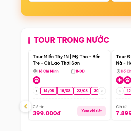
TOUR TRONG NƯỚC
Điểm nổi bật
Tour Miền Tây 1N | Mỹ Tho - Bến
Tour Đ
Tre - Cù Lao Thới Sơn
Nà - H
Nha
Hồ Chí Minh
1N0Đ
Hồ Ch
14/08
16/08
23/08
30/08
06/09
12
1
‹
Giá từ:
Giá từ:
Xem chi tiết
399.000đ
7.89