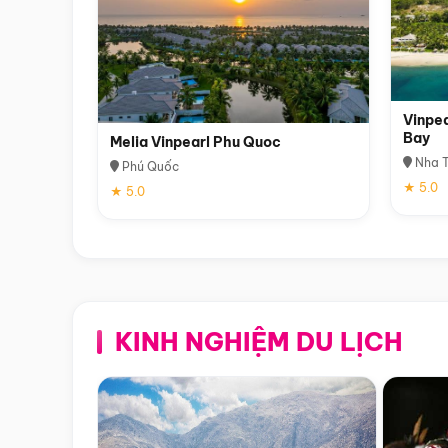
Vinpea
Bay
Melia Vinpearl Phu Quoc
Nha T
Phú Quốc
★ 5.0
★ 5.0
KINH NGHIỆM DU LỊCH