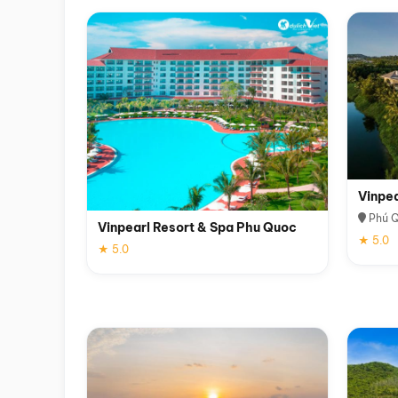
Vinpe
Phú 
Vinpearl Resort & Spa Phu Quoc
★ 5.0
★ 5.0