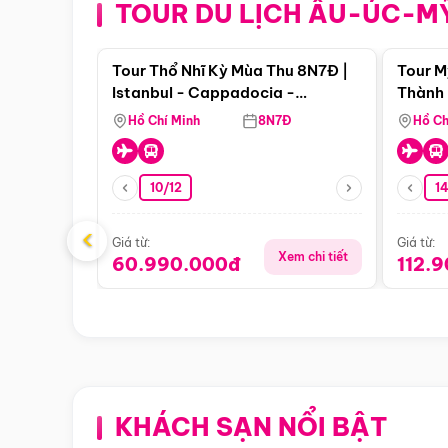
TOUR DU LỊCH ÂU-ÚC-M
Điểm nổi bật
Tour Thổ Nhĩ Kỳ Mùa Thu 8N7Đ |
Tour M
Istanbul - Cappadocia -
Thành 
Pamukkale
Thiên 
Hồ Chí Minh
8N7Đ
Hồ Ch
10/12
1
‹
Giá từ:
Giá từ:
Xem chi tiết
60.990.000đ
112.
KHÁCH SẠN NỔI BẬT