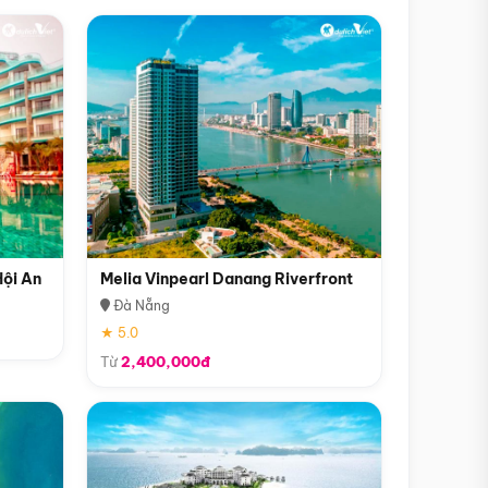
Hội An
Melia Vinpearl Danang Riverfront
Đà Nẵng
★ 5.0
Từ
2,400,000đ