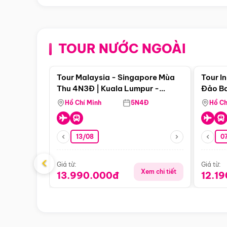
TOUR NƯỚC NGOÀI
Điểm nổi bật
Tour Malaysia - Singapore Mùa
Tour I
Thu 4N3Đ | Kuala Lumpur -
Đảo Ba
Malacca - Johor Baru -
Pengli
Hồ Chí Minh
5N4Đ
Hồ Ch
Singapore
13/08
07
‹
Giá từ:
Giá từ:
Xem chi tiết
13.990.000đ
12.1