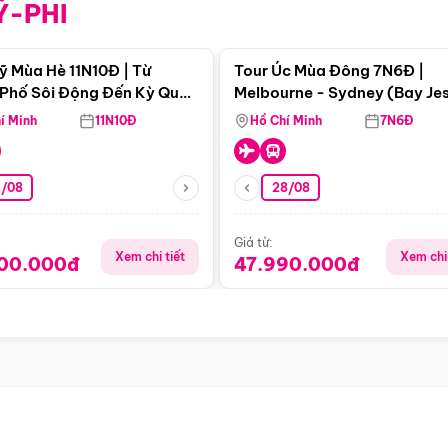
Ỹ-PHI
Điểm nổi bật
Điểm nổi
ỹ Mùa Hè 11N10Đ | Từ
Tour Úc Mùa Đông 7N6Đ |
Phố Sôi Động Đến Kỳ Quan
Melbourne - Sydney (Bay Je
Nhiên Mỹ
Airways)
í Minh
11N10Đ
Hồ Chí Minh
7N6Đ
4/08
28/08
Giá từ:
Xem chi tiết
Xem chi 
900.000đ
47.990.000đ