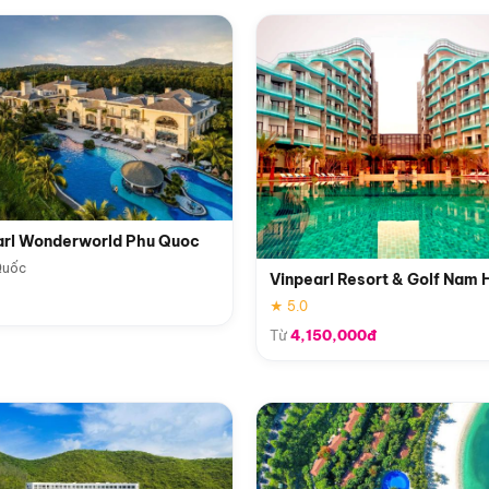
arl Wonderworld Phu Quoc
Quốc
Vinpearl Resort & Golf Nam 
★ 5.0
Từ
4,150,000đ