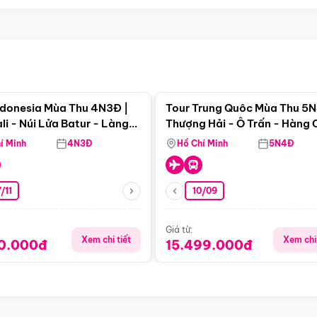
Điểm nổi bật
Điểm nổi
ndonesia Mùa Thu 4N3Đ |
Tour Trung Quôc Mùa Thu 5N
li - Núi Lửa Batur - Làng
Thượng Hải - Ô Trấn - Hàng
puran
(Tour Không Shopping)
í Minh
4N3Đ
Hồ Chí Minh
5N4Đ
/11
10/09
Giá từ:
Xem chi tiết
Xem chi 
90.000đ
15.499.000đ