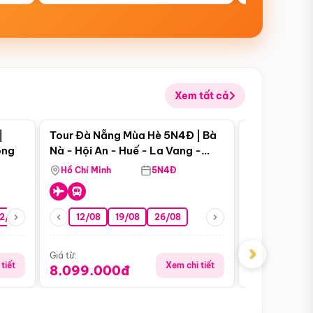
Xem tất cả
 bật
Điểm nổi bật
|
Tour Đà Nẵng Mùa Hè 5N4Đ | Bà
Tour Đà Nẵn
ong
Nà - Hội An - Huế - La Vang -
Nà - Hội An
Động Thiên Đường
Nha
Hồ Chí Minh
5N4Đ
Hồ Chí Minh
2/08
26/08
05/09
12/08
19/08
09/09
26/08
12/09
13/08
›
Giá từ:
Giá từ:
tiết
Xem chi tiết
8.099.000đ
6.899.00