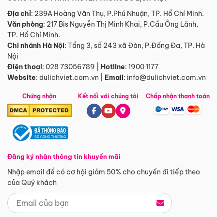
Địa chỉ
: 239A Hoàng Văn Thụ, P.Phú Nhuận, TP. Hồ Chí Minh.
Văn phòng
:
217 Bis Nguyễn Thị Minh Khai, P.Cầu Ông Lãnh,
TP. Hồ Chí Minh.
Chi nhánh Hà Nội
:
Tầng 3, số 243 xã Đàn, P.Đống Đa, TP. Hà
Nội
Điện thoại
:
028 73056789
|
Hotline
:
1900 1177
Website
:
dulichviet.com.vn
|
Email
:
info@dulichviet.com.vn
Chứng nhận
Kết nối với chúng tôi
Chấp nhận thanh toán
Đăng ký nhận thông tin khuyến mãi
Nhập email để có cơ hội giảm 50% cho chuyến đi tiếp theo
của Quý khách