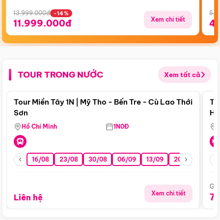
13.999.000đ
5.5
-14%
Xem chi tiết
11.999.000đ
4
TOUR TRONG NƯỚC
Xem tất cả
Điểm nổi bật
Tour Miền Tây 1N | Mỹ Tho - Bến Tre - Cù Lao Thới
To
Sơn
Hu
Hồ Chí Minh
1N0Đ
16/08
23/08
30/08
06/09
13/09
20/09
27/0
Giá
Xem chi tiết
7
Liên hệ