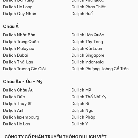
Du lịch Đà Nẵng
Du lịch Phú Quốc
Du lịch Hạ Long
Du lịch Phan Thiết
Du lịch Quy Nhơn
Du lịch Huế
Châu Á
Du lịch Nhật Bản
Du lịch Hàn Quốc
Du lịch Trung Quốc
Du lịch Tây Tạng
Du lịch Malaysia
Du lịch Đài Loan
Du lịch Dubai
Du lịch Singapore
Du lịch Thái Lan
Du lịch Indonesia
Du lịch Trương Gia Giới
Du lịch Phượng Hoàng Cổ Trấn
Châu Âu - Úc - Mỹ
Du lịch Châu Âu
Du lịch Mỹ
Du lịch Đức
Du lịch Thổ Nhĩ Kỳ
Du lịch Thụy Sĩ
Du lịch Bỉ
Du lịch Anh
Du lịch Nga
Du lịch luxembourg
Du lịch Pháp
Du lịch Hà Lan
Du lịch Ý
CÔNG TY CỔ PHẦN TRUYỀN THÔNG DU LỊCH VIỆT