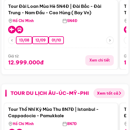
Tour Đài Loan Mùa Hè 5N4Đ | Đài Bắc - Đài
To
Trung - Nam Đầu - Cao Hùng ( Bay Vn)
Tr
Hồ Chí Minh
5N4Đ
13/08
12/09
01/10
Giá từ:
Giá
Xem chi tiết
12.999.000đ
1
TOUR DU LỊCH ÂU-ÚC-MỸ-PHI
Xem tất cả
Điểm nổi bật
Tour Thổ Nhĩ Kỳ Mùa Thu 8N7Đ | Istanbul -
To
Cappadocia - Pamukkale
Đế
Hồ Chí Minh
8N7Đ