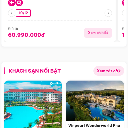
10/12
Giá từ:
Giá
Xem chi tiết
60.990.000đ
1
KHÁCH SẠN NỔI BẬT
Xem tất cả
Vinpearl Wonderworld Phu