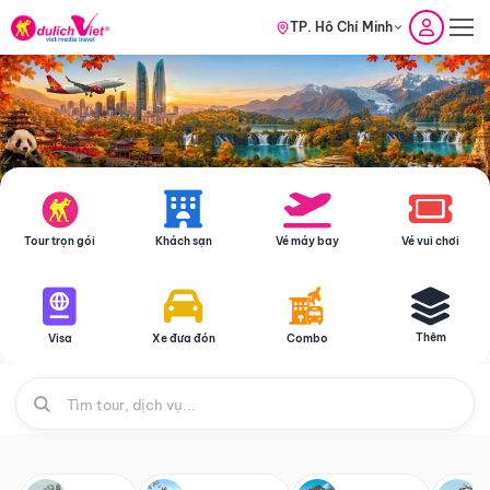
TP. Hồ Chí Minh
Tour trọn gói
Khách sạn
Vé máy bay
Vé vui chơi
Thêm
Visa
Xe đưa đón
Combo