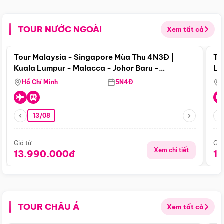
TOUR NƯỚC NGOÀI
Xem tất cả
Điểm nổi bật
Tour Malaysia - Singapore Mùa Thu 4N3Đ |
To
Kuala Lumpur - Malacca - Johor Baru -
Lử
Singapore
Hồ Chí Minh
5N4Đ
13/08
Giá từ:
Giá
Xem chi tiết
13.990.000đ
1
TOUR CHÂU Á
Xem tất cả
Điểm nổi bật