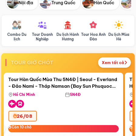
Nội địa
Trung Quốc
Hàn Quốc
N
Combo Du
Tour Doanh
Du lịch Hành
Tour Hoa Anh
Du lịch Mùa
D
lịch
Nghiệp
Hương
Đào
Hè
TOUR GIỜ CHÓT
Xem tất cả
Điểm nổi bật
Còn
17 ngày 19:05:37
Cò
Tour Hàn Quốc Mùa Thu 5N4Đ | Seoul - Everland
To
- Đảo Nami - Tháp Namsan (Bay Sun Phuquoc
Hò
Bay Sun Phuquoc Airways
Tặ
Airways)
Aq
Hồ Chí Minh
5N4Đ
26/08
‹
Còn 10 chỗ
Còn 10 chỗ
C
C