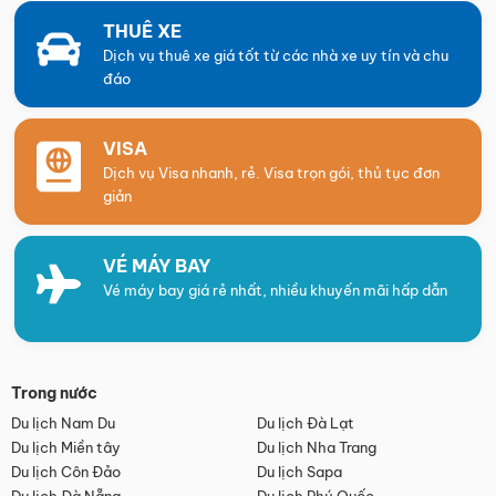
THUÊ XE
Dịch vụ thuê xe giá tốt từ các nhà xe uy tín và chu
đáo
VISA
Dịch vụ Visa nhanh, rẻ. Visa trọn gói, thủ tục đơn
giản
VÉ MÁY BAY
Vé máy bay giá rẻ nhất, nhiều khuyến mãi hấp dẫn
Trong nước
Du lịch Nam Du
Du lịch Đà Lạt
Du lịch Miền tây
Du lịch Nha Trang
Du lịch Côn Đảo
Du lịch Sapa