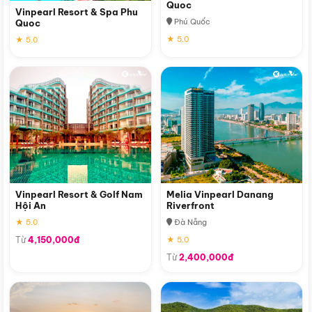
Quoc
Vinpearl Resort & Spa Phu
Phú Quốc
Quoc
★ 5.0
★ 5.0
Vinpearl Resort & Golf Nam
Melia Vinpearl Danang
Hội An
Riverfront
★ 5.0
Đà Nẵng
Từ
4,150,000đ
★ 5.0
Từ
2,400,000đ