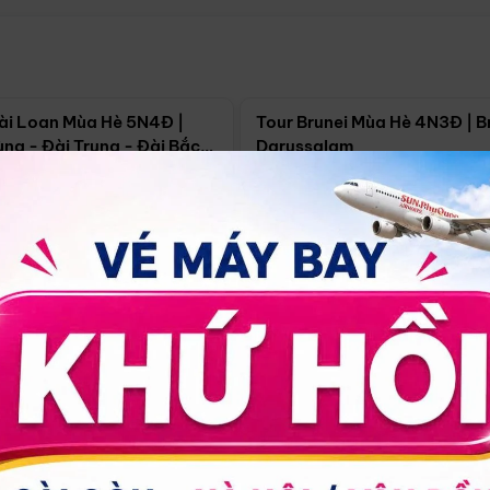
Điểm nổi bật
Điểm nổi
ài Loan Mùa Hè 5N4Đ |
Tour Brunei Mùa Hè 4N3Đ | B
ng - Đài Trung - Đài Bắc
Darussalam
j)
í Minh
5N4Đ
Hồ Chí Minh
4N3Đ
4/09
18/09
30/08
17/09
24/09
Giá từ:
Xem chi tiết
Xem chi 
90.000đ
14.499.000đ