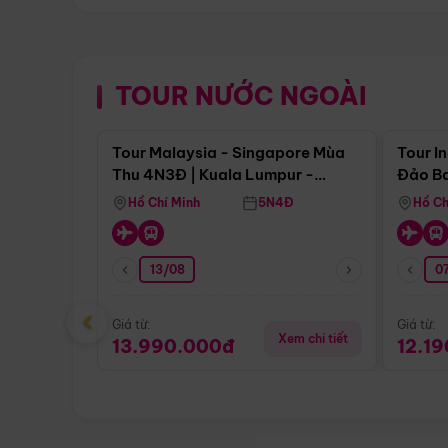
TOUR NƯỚC NGOÀI
Điểm nổi bật
Tour Malaysia - Singapore Mùa
Tour I
Thu 4N3Đ | Kuala Lumpur -
Đảo Ba
Malacca - Johor Baru -
Pengli
Hồ Chí Minh
5N4Đ
Hồ Ch
Singapore
13/08
07
‹
Giá từ:
Giá từ:
Xem chi tiết
13.990.000đ
12.1