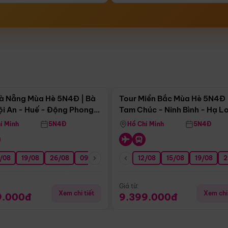
Điểm nổi bật
Điểm nổi
à Nẵng Mùa Hè 5N4Đ | Bà
Tour Miền Bắc Mùa Hè 5N4Đ 
ội An - Huế - Động Phong
Tam Chúc - Ninh Bình - Hạ L
í Minh
5N4Đ
Hồ Chí Minh
5N4Đ
/08
3/09
19/08
20/09
26/08
27/09
09/09
16/09
12/08
23/09
15/08
30/09
19/08
07/10
2
Giá từ:
Xem chi tiết
Xem chi 
9.000đ
9.399.000đ