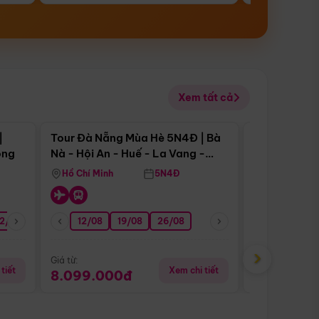
Xem tất cả
 bật
Điểm nổi bật
|
Tour Đà Nẵng Mùa Hè 5N4Đ | Bà
Tour Đà Nẵn
ong
Nà - Hội An - Huế - La Vang -
Nà - Hội An
Động Thiên Đường
Nha
Hồ Chí Minh
5N4Đ
Hồ Chí Minh
2/08
26/08
05/09
12/08
19/08
09/09
26/08
12/09
13/08
›
Giá từ:
Giá từ:
tiết
Xem chi tiết
8.099.000đ
6.899.00