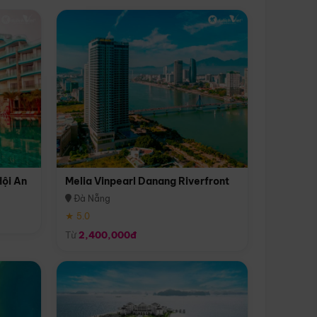
Hội An
Melia Vinpearl Danang Riverfront
Đà Nẵng
★ 5.0
Từ
2,400,000đ