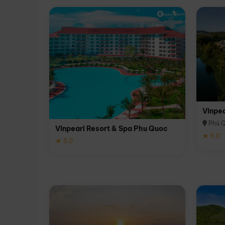
Vinpe
Phú 
Vinpearl Resort & Spa Phu Quoc
★ 5.0
★ 5.0