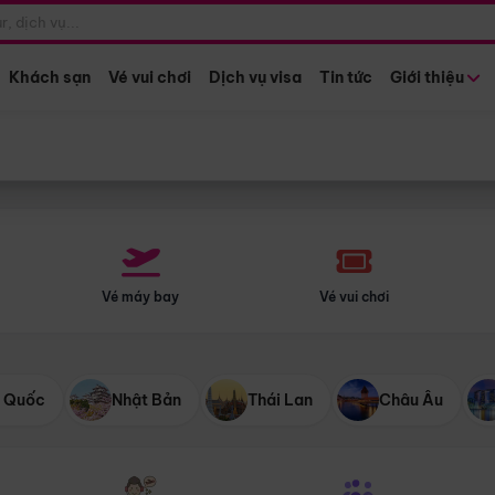
Điểm khởi hành
Tháng khở
Hồ Chí Minh
Bất kỳ 
Khách sạn
Vé vui chơi
Dịch vụ visa
Tin tức
Giới thiệu
Vé máy bay
Vé vui chơi
 Quốc
Nhật Bản
Thái Lan
Châu Âu