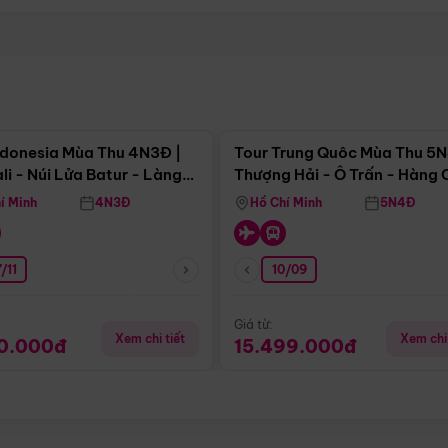
Điểm nổi bật
Điểm nổi
ndonesia Mùa Thu 4N3Đ |
Tour Trung Quôc Mùa Thu 5N
li - Núi Lửa Batur - Làng
Thượng Hải - Ô Trấn - Hàng
puran
(Tour Không Shopping)
í Minh
4N3Đ
Hồ Chí Minh
5N4Đ
/11
10/09
Giá từ:
Xem chi tiết
Xem chi 
90.000đ
15.499.000đ