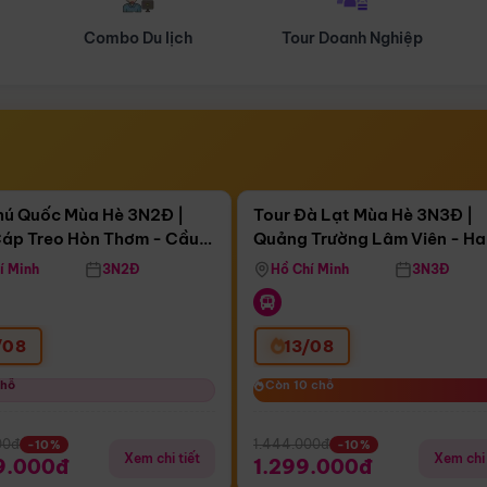
Tour Doanh Nghiệp
Du lịch Hành Hương
Điểm nổi bật
Điểm nổi
ngày 13:53:32
Còn
04 ngày 13:53:32
hú Quốc Mùa Hè 3N2Đ |
Tour Đà Lạt Mùa Hè 3N3Đ |
áp Treo Hòn Thơm - Cầu
Quảng Trường Lâm Viên - H
áp Treo Hòn Thơm
Công Viên Nước Aquatopia
Hill - Puppy Farm
í Minh
3N2Đ
Hồ Chí Minh
3N3Đ
/08
13/08
chỗ
chỗ
Còn 10 chỗ
Còn 10 chỗ
00đ
1.444.000đ
-10%
-10%
Xem chi tiết
Xem chi 
9.000đ
1.299.000đ