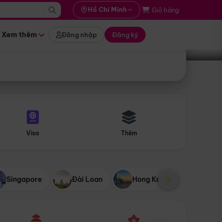
i hành
Hồ Chí Minh
Giỏ hàng
Tìm tour
tháng nào
Xem thêm
Đăng nhập
Đăng ký
Visa
Thêm
Singapore
Đài Loan
Hong Kong
Mỹ