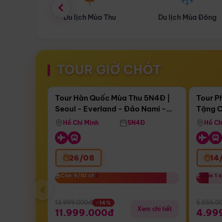
ùa Thu
Du lịch Mùa Đông
Combo Du lịch
TOUR GIỜ CHÓT
Điểm nổi bật
Còn
17 ngày 13:53:32
Còn
05 
Tour Hàn Quốc Mùa Thu 5N4Đ |
Tour P
Seoul - Everland - Đảo Nami -
Tặng C
Bay Sun Phuquoc Airways
Tặng C
Tháp Namsan (Bay Sun Phuquoc
Hôn - 
Hồ Chí Minh
5N4Đ
Hồ Ch
Airways)
26/08
14
Còn 9/10 chỗ
Còn 9/10 chỗ
Còn 1 
Còn 1 
‹
13.999.000đ
5.555.0
-14%
Xem chi tiết
11.999.000đ
4.99