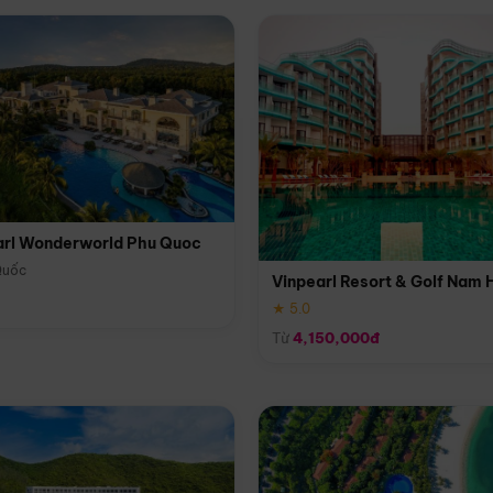
arl Wonderworld Phu Quoc
Quốc
Vinpearl Resort & Golf Nam 
★ 5.0
Từ
4,150,000đ