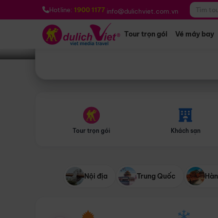
Bạn muốn đi đâu?
*
Hotline:
1900 1177
info@dulichviet.com.vn
Tour trọn gói
Vé máy bay
Tour trọn gói
Khách sạn
Nội địa
Trung Quốc
Hàn