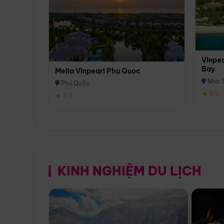
Vinpea
Bay
Melia Vinpearl Phu Quoc
Nha T
Phú Quốc
★ 5.0
★ 5.0
KINH NGHIỆM DU LỊCH