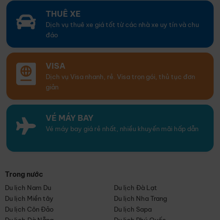
THUÊ XE
Dịch vụ thuê xe giá tốt từ các nhà xe uy tín và chu
đáo
VISA
Dịch vụ Visa nhanh, rẻ. Visa trọn gói, thủ tục đơn
giản
VÉ MÁY BAY
Vé máy bay giá rẻ nhất, nhiều khuyến mãi hấp dẫn
Trong nước
Du lịch Nam Du
Du lịch Đà Lạt
Du lịch Miền tây
Du lịch Nha Trang
Du lịch Côn Đảo
Du lịch Sapa