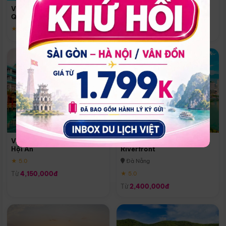
Quoc
Vinpearl Resort & Spa Phu
Phú Quốc
Quoc
★ 5.0
★ 5.0
Vinpearl Resort & Golf Nam
Melia Vinpearl Danang
Hội An
Riverfront
★ 5.0
Đà Nẵng
Từ
4,150,000đ
★ 5.0
Từ
2,400,000đ