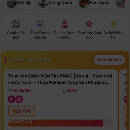
Nội địa
Trung Quốc
Hàn Quốc
N
Combo Du
Tour Doanh
Du lịch Hành
Tour Hoa Anh
Du lịch Mùa
D
lịch
Nghiệp
Hương
Đào
Hè
TOUR GIỜ CHÓT
Xem tất cả
Điểm nổi bật
Còn
16 ngày 17:37:15
Cò
Tour Hàn Quốc Mùa Thu 5N4Đ | Seoul - Everland
To
- Đảo Nami - Tháp Namsan (Bay Sun Phuquoc
Hò
Bay Sun Phuquoc Airways
Tặ
Airways)
Aq
Hồ Chí Minh
5N4Đ
26/08
‹
Còn 9/10 chỗ
Còn 9/10 chỗ
C
C