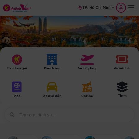
TP. Hồ Chí Minh
Tour trọn gói
Khách sạn
Vé máy bay
Vé vui chơi
Thêm
Visa
Xe đưa đón
Combo