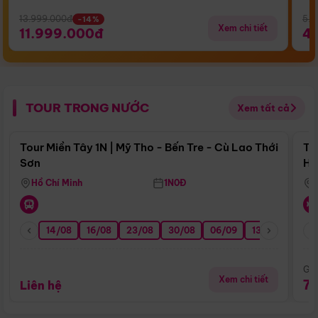
13.999.000đ
5.5
-14%
Xem chi tiết
11.999.000đ
4
TOUR TRONG NƯỚC
Xem tất cả
Điểm nổi bật
Tour Miền Tây 1N | Mỹ Tho - Bến Tre - Cù Lao Thới
To
Sơn
Hu
Hồ Chí Minh
1N0Đ
14/08
16/08
23/08
30/08
06/09
13/09
20/0
Giá
Xem chi tiết
7
Liên hệ