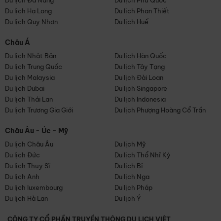
Du lịch Đà Nẵng
Du lịch Phú Quốc
Du lịch Hạ Long
Du lịch Phan Thiết
Du lịch Quy Nhơn
Du lịch Huế
Châu Á
Du lịch Nhật Bản
Du lịch Hàn Quốc
Du lịch Trung Quốc
Du lịch Tây Tạng
Du lịch Malaysia
Du lịch Đài Loan
Du lịch Dubai
Du lịch Singapore
Du lịch Thái Lan
Du lịch Indonesia
Du lịch Trương Gia Giới
Du lịch Phượng Hoàng Cổ Trấn
Châu Âu - Úc - Mỹ
Du lịch Châu Âu
Du lịch Mỹ
Du lịch Đức
Du lịch Thổ Nhĩ Kỳ
Du lịch Thụy Sĩ
Du lịch Bỉ
Du lịch Anh
Du lịch Nga
Du lịch luxembourg
Du lịch Pháp
Du lịch Hà Lan
Du lịch Ý
CÔNG TY CỔ PHẦN TRUYỀN THÔNG DU LỊCH VIỆT