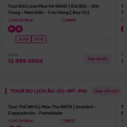
Tour Đài Loan Mùa Hè 5N4Đ | Đài Bắc - Đài
To
Trung - Nam Đầu - Cao Hùng ( Bay Vn)
Tr
Hồ Chí Minh
5N4Đ
12/09
01/10
Giá từ:
Giá
Xem chi tiết
12.999.000đ
1
TOUR DU LỊCH ÂU-ÚC-MỸ-PHI
Xem tất cả
Điểm nổi bật
Tour Thổ Nhĩ Kỳ Mùa Thu 8N7Đ | Istanbul -
To
Cappadocia - Pamukkale
Đế
Hồ Chí Minh
8N7Đ