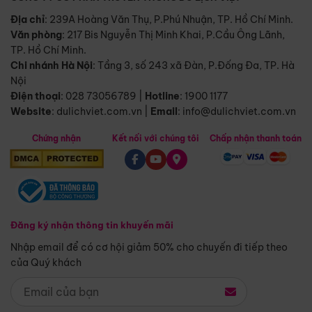
Địa chỉ
: 239A Hoàng Văn Thụ, P.Phú Nhuận, TP. Hồ Chí Minh.
Văn phòng
:
217 Bis Nguyễn Thị Minh Khai, P.Cầu Ông Lãnh,
TP. Hồ Chí Minh.
Chi nhánh Hà Nội
:
Tầng 3, số 243 xã Đàn, P.Đống Đa, TP. Hà
Nội
Điện thoại
:
028 73056789
|
Hotline
:
1900 1177
Website
:
dulichviet.com.vn
|
Email
:
info@dulichviet.com.vn
Chứng nhận
Kết nối với chúng tôi
Chấp nhận thanh toán
Đăng ký nhận thông tin khuyến mãi
Nhập email để có cơ hội giảm 50% cho chuyến đi tiếp theo
của Quý khách