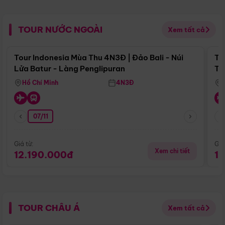
TOUR NƯỚC NGOÀI
Xem tất cả
Điểm nổi bật
Tour Indonesia Mùa Thu 4N3Đ | Đảo Bali - Núi
To
Lửa Batur - Làng Penglipuran
Tr
Hồ Chí Minh
4N3Đ
07/11
Giá từ:
Giá
Xem chi tiết
12.190.000đ
1
TOUR CHÂU Á
Xem tất cả
Điểm nổi bật