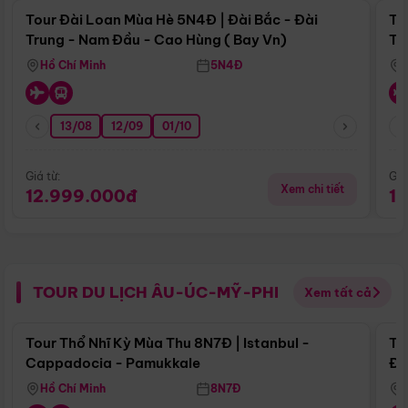
Tour Đài Loan Mùa Hè 5N4Đ | Đài Bắc - Đài
To
Trung - Nam Đầu - Cao Hùng ( Bay Vn)
Tr
Hồ Chí Minh
5N4Đ
13/08
12/09
01/10
Giá từ:
Giá
Xem chi tiết
12.999.000đ
1
TOUR DU LỊCH ÂU-ÚC-MỸ-PHI
Xem tất cả
Điểm nổi bật
Tour Thổ Nhĩ Kỳ Mùa Thu 8N7Đ | Istanbul -
To
Cappadocia - Pamukkale
Đế
Hồ Chí Minh
8N7Đ