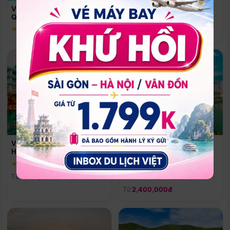
Quoc
Vinpearl Resort & Spa Phu
Phú Quốc
Quoc
★ 5.0
★ 5.0
Vinpearl Resort & Golf Nam
Melia Vinpearl Danang
Hội An
Riverfront
★ 5.0
Đà Nẵng
Từ
4,150,000đ
★ 5.0
Từ
2,400,000đ