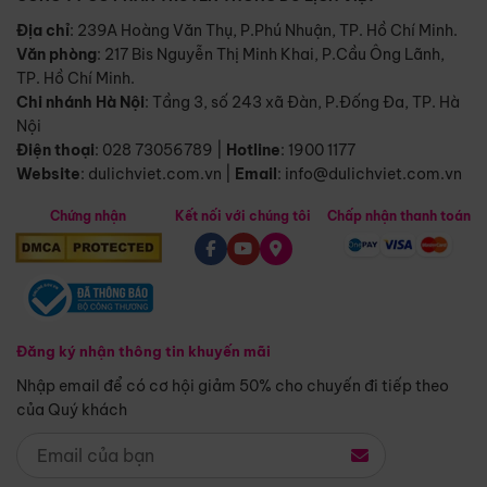
Địa chỉ
: 239A Hoàng Văn Thụ, P.Phú Nhuận, TP. Hồ Chí Minh.
Văn phòng
:
217 Bis Nguyễn Thị Minh Khai, P.Cầu Ông Lãnh,
TP. Hồ Chí Minh.
Chi nhánh Hà Nội
:
Tầng 3, số 243 xã Đàn, P.Đống Đa, TP. Hà
Nội
Điện thoại
:
028 73056789
|
Hotline
:
1900 1177
Website
:
dulichviet.com.vn
|
Email
:
info@dulichviet.com.vn
Chứng nhận
Kết nối với chúng tôi
Chấp nhận thanh toán
Đăng ký nhận thông tin khuyến mãi
Nhập email để có cơ hội giảm 50% cho chuyến đi tiếp theo
của Quý khách