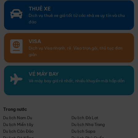
THUÊ XE
Dịch vụ thuê xe giá tốt từ các nhà xe uy tín và chu
đáo
VISA
Dịch vụ Visa nhanh, rẻ. Visa trọn gói, thủ tục đơn
giản
VÉ MÁY BAY
Vé máy bay giá rẻ nhất, nhiều khuyến mãi hấp dẫn
Trong nước
Du lịch Nam Du
Du lịch Đà Lạt
Du lịch Miền tây
Du lịch Nha Trang
Du lịch Côn Đảo
Du lịch Sapa