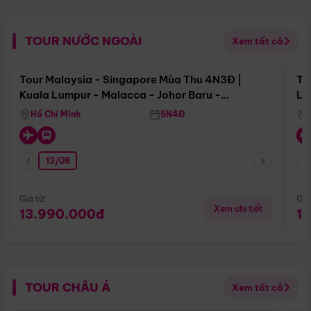
TOUR NƯỚC NGOÀI
Xem tất cả
Điểm nổi bật
Tour Malaysia - Singapore Mùa Thu 4N3Đ |
To
Kuala Lumpur - Malacca - Johor Baru -
Lử
Singapore
Hồ Chí Minh
5N4Đ
13/08
Giá từ:
Giá
Xem chi tiết
13.990.000đ
1
TOUR CHÂU Á
Xem tất cả
Điểm nổi bật