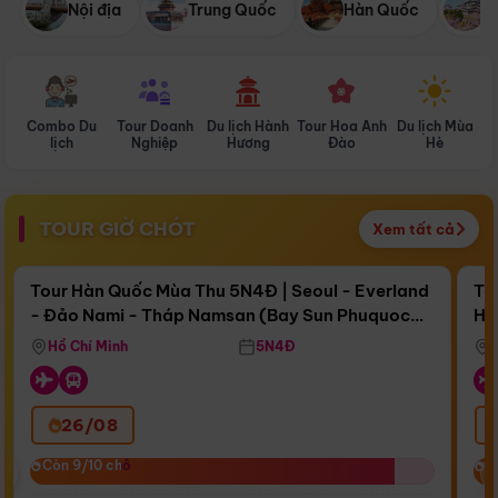
Nội địa
Trung Quốc
Hàn Quốc
N
Combo Du
Tour Doanh
Du lịch Hành
Tour Hoa Anh
Du lịch Mùa
D
lịch
Nghiệp
Hương
Đào
Hè
TOUR GIỜ CHÓT
Xem tất cả
Điểm nổi bật
Còn
17 ngày 16:21:39
Cò
Tour Hàn Quốc Mùa Thu 5N4Đ | Seoul - Everland
To
- Đảo Nami - Tháp Namsan (Bay Sun Phuquoc
Hò
Bay Sun Phuquoc Airways
Tặ
Airways)
Aq
Hồ Chí Minh
5N4Đ
26/08
‹
Còn 9/10 chỗ
Còn 9/10 chỗ
C
C