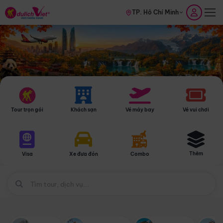
TP. Hồ Chí Minh
Tour trọn gói
Khách sạn
Vé máy bay
Vé vui chơi
Thêm
Visa
Xe đưa đón
Combo