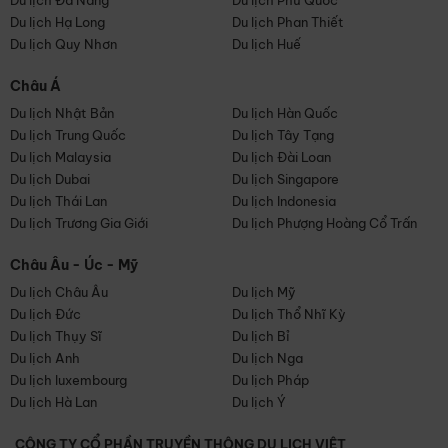
Du lịch Đà Nẵng
Du lịch Phú Quốc
Du lịch Hạ Long
Du lịch Phan Thiết
Du lịch Quy Nhơn
Du lịch Huế
Châu Á
Du lịch Nhật Bản
Du lịch Hàn Quốc
Du lịch Trung Quốc
Du lịch Tây Tạng
Du lịch Malaysia
Du lịch Đài Loan
Du lịch Dubai
Du lịch Singapore
Du lịch Thái Lan
Du lịch Indonesia
Du lịch Trương Gia Giới
Du lịch Phượng Hoàng Cổ Trấn
Châu Âu - Úc - Mỹ
Du lịch Châu Âu
Du lịch Mỹ
Du lịch Đức
Du lịch Thổ Nhĩ Kỳ
Du lịch Thụy Sĩ
Du lịch Bỉ
Du lịch Anh
Du lịch Nga
Du lịch luxembourg
Du lịch Pháp
Du lịch Hà Lan
Du lịch Ý
CÔNG TY CỔ PHẦN TRUYỀN THÔNG DU LỊCH VIỆT