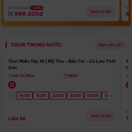
13.999.000đ
5.5
-14%
Xem chi tiết
11.999.000đ
4
TOUR TRONG NƯỚC
Xem tất cả
Điểm nổi bật
Tour Miền Tây 1N | Mỹ Tho - Bến Tre - Cù Lao Thới
To
Sơn
Hu
Hồ Chí Minh
1N0Đ
14/08
16/08
23/08
30/08
06/09
13/09
20/0
Giá
Xem chi tiết
7
Liên hệ