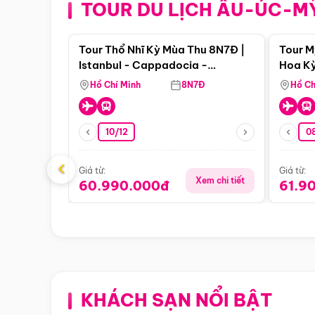
TOUR DU LỊCH ÂU-ÚC-M
Điểm nổi bật
Tour Thổ Nhĩ Kỳ Mùa Thu 8N7Đ |
Tour M
Istanbul - Cappadocia -
Hoa Kỳ
Pamukkale
Hồ Chí Minh
8N7Đ
Hồ Ch
10/12
0
‹
Giá từ:
Giá từ:
Xem chi tiết
60.990.000đ
61.9
KHÁCH SẠN NỔI BẬT