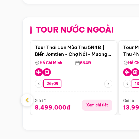
TOUR NƯỚC NGOÀI
Điểm nổi bật
Tour Thái Lan Mùa Thu 5N4Đ |
Tour M
Biển Jomtien - Chợ Nổi - Muang
Thu 4N
Boran - Suanthai
Malacc
Hồ Chí Minh
5N4Đ
Hồ Ch
Singa
26/09
1
‹
Giá từ:
Giá từ:
Xem chi tiết
8.499.000đ
13.9