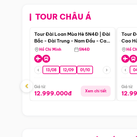
TOUR CHÂU Á
Điểm nổi bật
Tour Đài Loan Mùa Hè 5N4Đ | Đài
Tour Đ
Bắc - Đài Trung - Nam Đầu - Cao
Cao Hù
Hùng ( Bay Vn)
(Bay V
Hồ Chí Minh
5N4Đ
Hồ Ch
13/08
12/09
01/10
0
‹
Giá từ:
Giá từ:
Xem chi tiết
12.999.000đ
12.9