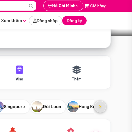
i hành
Hồ Chí Minh
Giỏ hàng
Tìm tour
tháng nào
Xem thêm
Đăng nhập
Đăng ký
Visa
Thêm
Singapore
Đài Loan
Hong Kong
Mỹ