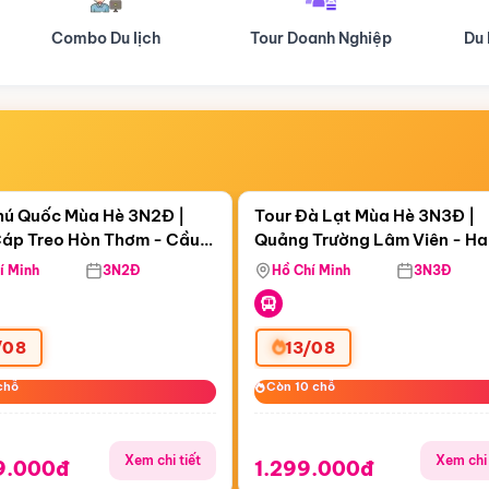
Tour Doanh Nghiệp
Du lịch Hành Hương
Điểm nổi bật
Điểm nổi
ngày 04:17:02
Còn
06 ngày 04:17:02
hú Quốc Mùa Hè 3N2Đ |
Tour Đà Lạt Mùa Hè 3N3Đ |
áp Treo Hòn Thơm - Cầu
Quảng Trường Lâm Viên - H
áp Treo Hòn Thơm
Công Viên Nước Aquatopia
Hill - Puppy Farm
í Minh
3N2Đ
Hồ Chí Minh
3N3Đ
/08
13/08
chỗ
chỗ
Còn 10 chỗ
Còn 10 chỗ
Xem chi tiết
Xem chi 
9.000đ
1.299.000đ