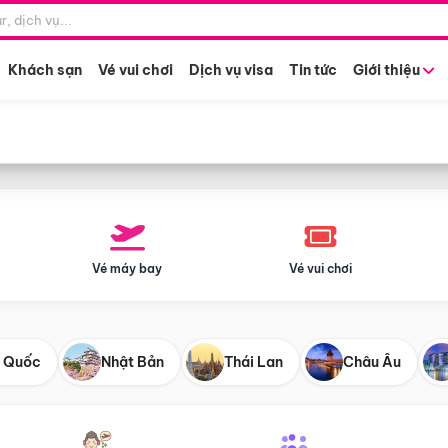
Điểm khởi hành
Tháng khở
Hồ Chí Minh
Bất kỳ 
Khách sạn
Vé vui chơi
Dịch vụ visa
Tin tức
Giới thiệu
Vé máy bay
Vé vui chơi
 Quốc
Nhật Bản
Thái Lan
Châu Âu