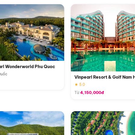
arl Wonderworld Phu Quoc
Quốc
Vinpearl Resort & Golf Nam 
★ 5.0
Từ
4,150,000đ