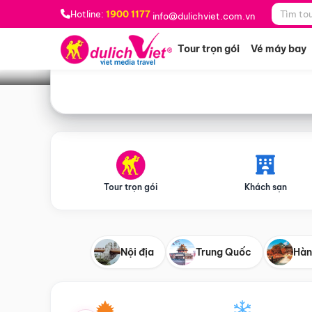
Bạn muốn đi đâu?
*
Hotline:
1900 1177
info@dulichviet.com.vn
Tour trọn gói
Vé máy bay
Tour trọn gói
Khách sạn
Nội địa
Trung Quốc
Hàn