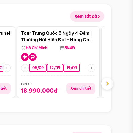
Xem tất cả
 bật
Điểm nổi bật
runei
Tour Trung Quốc 5 Ngày 4 Đêm |
Tour Trung 
Tour Hè
Thượng Hải Hiện Đại - Hàng Châu
Ân Thi - Trư
Nên Thơ - Ô Trấn Cổ Kính
Hồ Chí Minh
5N4Đ
Hồ Chí Minh
01/10
15/10
29/10
05/09
12/09
19/09
07/08
›
Giá từ:
Giá từ:
tiết
Xem chi tiết
18.990.000đ
16.990.0