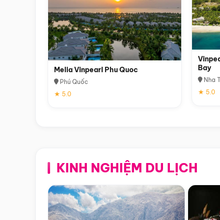
Vinpea
Bay
Melia Vinpearl Phu Quoc
Nha T
Phú Quốc
★ 5.0
★ 5.0
KINH NGHIỆM DU LỊCH