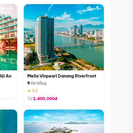
Hội An
Melia Vinpearl Danang Riverfront
Đà Nẵng
★ 5.0
Từ
2,400,000đ