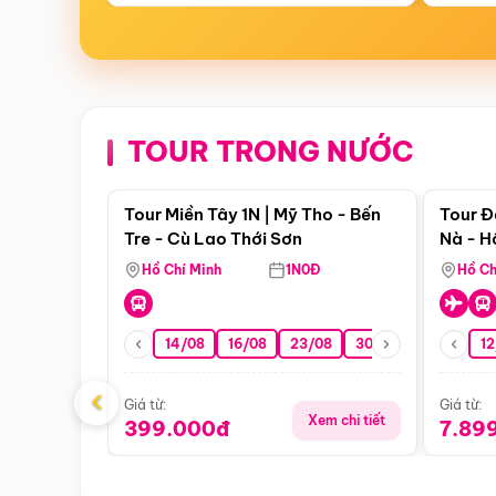
TOUR TRONG NƯỚC
Điểm nổi bật
Tour Miền Tây 1N | Mỹ Tho - Bến
Tour Đ
Tre - Cù Lao Thới Sơn
Nà - H
Nha
Hồ Chí Minh
1N0Đ
Hồ Ch
14/08
16/08
23/08
30/08
06/09
12
1
‹
Giá từ:
Giá từ:
Xem chi tiết
399.000đ
7.89