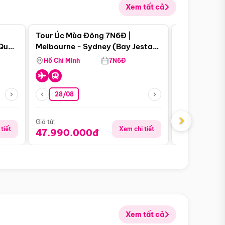
Xem tất cả
 bật
Điểm nổi bật
Tour Úc Mùa Đông 7N6Đ |
Tour Nam Ph
 Quan
Melbourne - Sydney (Bay Jestar
Cape Town -
Airways)
Bàn - Johan
Hồ Chí Minh
7N6Đ
Hồ Chí Minh
Safari - Lo
28/08
28/08
›
Giá từ:
Giá từ:
tiết
Xem chi tiết
47.990.000đ
88.900.0
Xem tất cả