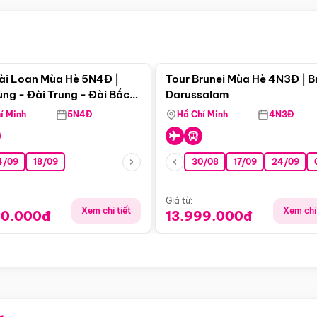
Điểm nổi bật
Điểm nổi
ài Loan Mùa Hè 5N4Đ |
Tour Brunei Mùa Hè 4N3Đ | B
ng - Đài Trung - Đài Bắc
Darussalam
j)
í Minh
5N4Đ
Hồ Chí Minh
4N3Đ
4/09
18/09
30/08
17/09
24/09
Giá từ:
Xem chi tiết
Xem chi 
90.000đ
13.999.000đ