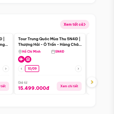
Xem tất cả
 bật
Điểm nổi bật
Đ |
Tour Trung Quôc Mùa Thu 5N4Đ |
Tour Trung
àng
Thượng Hải - Ô Trấn - Hàng Châu
| Thành Đô 
(Tour Không Shopping)
Viên Gấu Tr
Hồ Chí Minh
5N4Đ
Hồ Chí Minh
10/09
23/08
›
Giá từ:
Giá từ:
tiết
Xem chi tiết
15.499.000đ
18.990.0