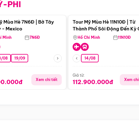
Ỹ-PHI
Điểm nổi bật
Điểm nổi
ỹ Mùa Hè 7N6Đ | Bờ Tây
Tour Mỹ Mùa Hè 11N10Đ | Từ
 - Mexico
Thành Phố Sôi Động Đến Kỳ
Thiên Nhiên Mỹ
í Minh
7N6Đ
Hồ Chí Minh
11N10Đ
8/08
19/09
14/08
Giá từ:
Xem chi tiết
Xem chi 
00.000đ
112.900.000đ