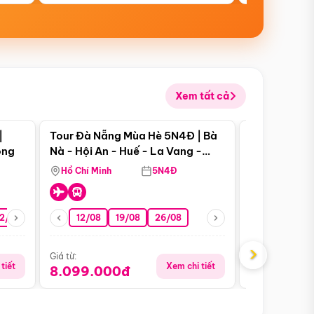
Xem tất cả
 bật
Điểm nổi bật
|
Tour Đà Nẵng Mùa Hè 5N4Đ | Bà
Tour Đà Nẵn
ong
Nà - Hội An - Huế - La Vang -
Nà - Hội An
Động Thiên Đường
Nha
Hồ Chí Minh
5N4Đ
Hồ Chí Minh
2/08
26/08
05/09
12/08
19/08
09/09
26/08
12/09
13/08
›
Giá từ:
Giá từ:
tiết
Xem chi tiết
8.099.000đ
6.899.00