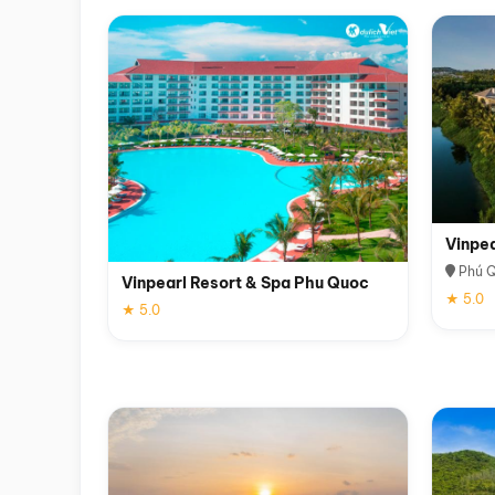
Vinpe
Phú 
Vinpearl Resort & Spa Phu Quoc
★ 5.0
★ 5.0