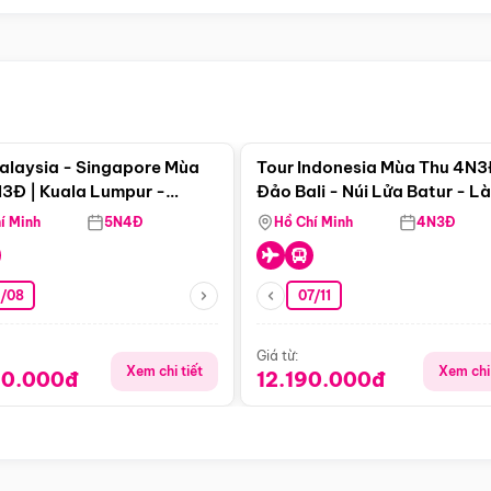
Điểm nổi bật
Điểm nổi
alaysia - Singapore Mùa
Tour Indonesia Mùa Thu 4N3
3Đ | Kuala Lumpur -
Đảo Bali - Núi Lửa Batur - L
a - Johor Baru -
Penglipuran
í Minh
5N4Đ
Hồ Chí Minh
4N3Đ
pore
3/08
07/11
Giá từ:
Xem chi tiết
Xem chi 
90.000đ
12.190.000đ