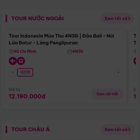
TOUR NƯỚC NGOÀI
Xem tất cả
Điểm nổi bật
Tour Indonesia Mùa Thu 4N3Đ | Đảo Bali - Núi
To
Lửa Batur - Làng Penglipuran
Tr
Hồ Chí Minh
4N3Đ
07/11
Giá từ:
Giá
Xem chi tiết
12.190.000đ
1
TOUR CHÂU Á
Xem tất cả
Điểm nổi bật