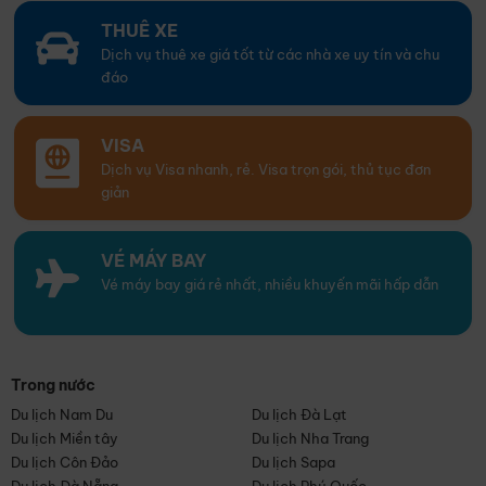
THUÊ XE
Dịch vụ thuê xe giá tốt từ các nhà xe uy tín và chu
đáo
VISA
Dịch vụ Visa nhanh, rẻ. Visa trọn gói, thủ tục đơn
giản
VÉ MÁY BAY
Vé máy bay giá rẻ nhất, nhiều khuyến mãi hấp dẫn
Trong nước
Du lịch Nam Du
Du lịch Đà Lạt
Du lịch Miền tây
Du lịch Nha Trang
Du lịch Côn Đảo
Du lịch Sapa