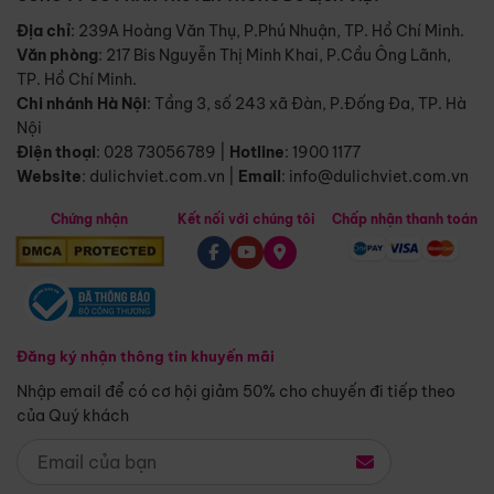
Địa chỉ
: 239A Hoàng Văn Thụ, P.Phú Nhuận, TP. Hồ Chí Minh.
Văn phòng
:
217 Bis Nguyễn Thị Minh Khai, P.Cầu Ông Lãnh,
TP. Hồ Chí Minh.
Chi nhánh Hà Nội
:
Tầng 3, số 243 xã Đàn, P.Đống Đa, TP. Hà
Nội
Điện thoại
:
028 73056789
|
Hotline
:
1900 1177
Website
:
dulichviet.com.vn
|
Email
:
info@dulichviet.com.vn
Chứng nhận
Kết nối với chúng tôi
Chấp nhận thanh toán
Đăng ký nhận thông tin khuyến mãi
Nhập email để có cơ hội giảm 50% cho chuyến đi tiếp theo
của Quý khách