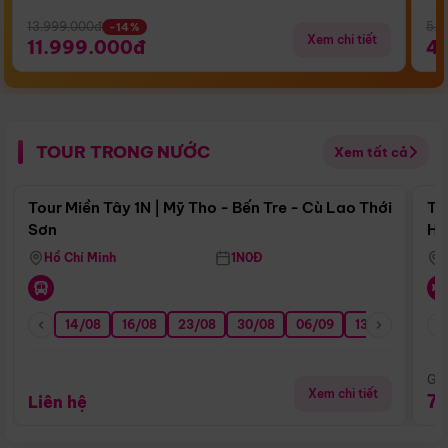
13.999.000đ
5.5
-14%
Xem chi tiết
11.999.000đ
4
TOUR TRONG NƯỚC
Xem tất cả
Điểm nổi bật
Tour Miền Tây 1N | Mỹ Tho - Bến Tre - Cù Lao Thới
To
Sơn
Hu
Hồ Chí Minh
1N0Đ
14/08
16/08
23/08
30/08
06/09
13/09
20/0
Giá
Xem chi tiết
7
Liên hệ