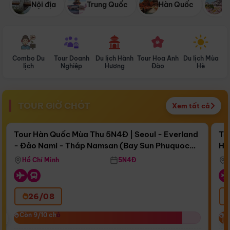
Nội địa
Trung Quốc
Hàn Quốc
N
Combo Du
Tour Doanh
Du lịch Hành
Tour Hoa Anh
Du lịch Mùa
D
lịch
Nghiệp
Hương
Đào
Hè
TOUR GIỜ CHÓT
Xem tất cả
Điểm nổi bật
Còn
16 ngày 14:06:47
Cò
Tour Hàn Quốc Mùa Thu 5N4Đ | Seoul - Everland
To
- Đảo Nami - Tháp Namsan (Bay Sun Phuquoc
Hò
Bay Sun Phuquoc Airways
Tặ
Airways)
Aq
Hồ Chí Minh
5N4Đ
26/08
‹
Còn 9/10 chỗ
Còn 9/10 chỗ
C
C