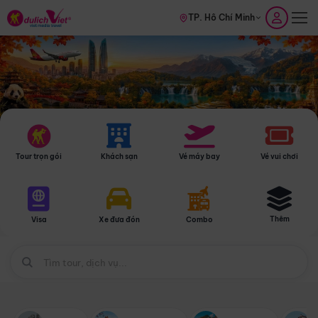
TP. Hồ Chí Minh
Tour trọn gói
Khách sạn
Vé máy bay
Vé vui chơi
Thêm
Visa
Xe đưa đón
Combo