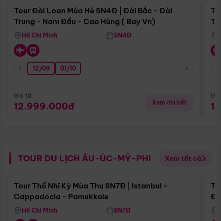
Tour Đài Loan Mùa Hè 5N4Đ | Đài Bắc - Đài
To
Trung - Nam Đầu - Cao Hùng ( Bay Vn)
Tr
Hồ Chí Minh
5N4Đ
12/09
01/10
Giá từ:
Giá
Xem chi tiết
12.999.000đ
1
TOUR DU LỊCH ÂU-ÚC-MỸ-PHI
Xem tất cả
Điểm nổi bật
Tour Thổ Nhĩ Kỳ Mùa Thu 8N7Đ | Istanbul -
To
Cappadocia - Pamukkale
Đế
Hồ Chí Minh
8N7Đ