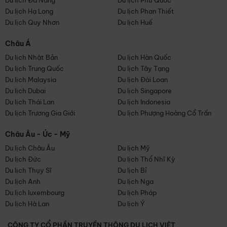
Du lịch Đà Nẵng
Du lịch Phú Quốc
Du lịch Hạ Long
Du lịch Phan Thiết
Du lịch Quy Nhơn
Du lịch Huế
Châu Á
Du lịch Nhật Bản
Du lịch Hàn Quốc
Du lịch Trung Quốc
Du lịch Tây Tạng
Du lịch Malaysia
Du lịch Đài Loan
Du lịch Dubai
Du lịch Singapore
Du lịch Thái Lan
Du lịch Indonesia
Du lịch Trương Gia Giới
Du lịch Phượng Hoàng Cổ Trấn
Châu Âu - Úc - Mỹ
Du lịch Châu Âu
Du lịch Mỹ
Du lịch Đức
Du lịch Thổ Nhĩ Kỳ
Du lịch Thụy Sĩ
Du lịch Bỉ
Du lịch Anh
Du lịch Nga
Du lịch luxembourg
Du lịch Pháp
Du lịch Hà Lan
Du lịch Ý
CÔNG TY CỔ PHẦN TRUYỀN THÔNG DU LỊCH VIỆT