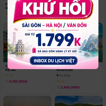
Quoc
Vinpearl Resort & Spa Phu
Phú Quốc
Quoc
★ 5.0
★ 5.0
Vinpearl Resort & Golf Nam
Melia Vinpearl Danang
Hội An
Riverfront
★ 5.0
Đà Nẵng
Từ
4,150,000đ
★ 5.0
Từ
2,400,000đ