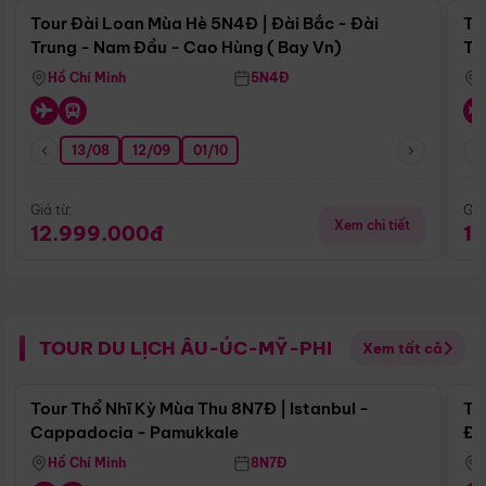
Tour Đài Loan Mùa Hè 5N4Đ | Đài Bắc - Đài
To
Trung - Nam Đầu - Cao Hùng ( Bay Vn)
Tr
Hồ Chí Minh
5N4Đ
13/08
12/09
01/10
Giá từ:
Giá
Xem chi tiết
12.999.000đ
1
TOUR DU LỊCH ÂU-ÚC-MỸ-PHI
Xem tất cả
Điểm nổi bật
Tour Thổ Nhĩ Kỳ Mùa Thu 8N7Đ | Istanbul -
To
Cappadocia - Pamukkale
Đế
Hồ Chí Minh
8N7Đ