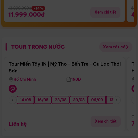
13.999.000đ
5.5
-14%
Xem chi tiết
11.999.000đ
4
TOUR TRONG NƯỚC
Xem tất cả
Điểm nổi bật
Tour Miền Tây 1N | Mỹ Tho - Bến Tre - Cù Lao Thới
To
Sơn
Hu
Hồ Chí Minh
1N0Đ
14/08
16/08
23/08
30/08
06/09
13/09
20/0
Giá
Xem chi tiết
7
Liên hệ