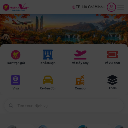
TP. Hồ Chí Minh
Tour trọn gói
Khách sạn
Vé máy bay
Vé vui chơi
Thêm
Visa
Xe đưa đón
Combo