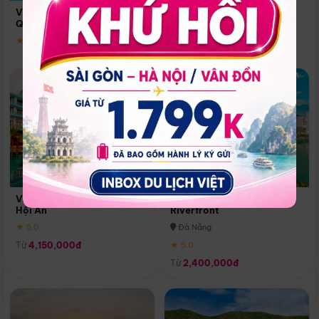
Quoc
Vinpearl Resort & Spa Phu
Phú Quốc
Quoc
★ 5.0
★ 5.0
Vinpearl Resort & Golf Nam
Melia Vinpearl Danang
Hội An
Riverfront
★ 5.0
Đà Nẵng
Từ
4,150,000đ
★ 5.0
Từ
2,400,000đ