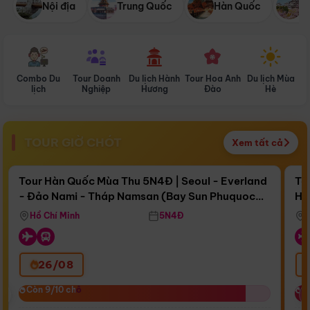
Nội địa
Trung Quốc
Hàn Quốc
N
Combo Du
Tour Doanh
Du lịch Hành
Tour Hoa Anh
Du lịch Mùa
D
lịch
Nghiệp
Hương
Đào
Hè
TOUR GIỜ CHÓT
Xem tất cả
Điểm nổi bật
Còn
17 ngày 13:18:26
Cò
Tour Hàn Quốc Mùa Thu 5N4Đ | Seoul - Everland
To
- Đảo Nami - Tháp Namsan (Bay Sun Phuquoc
Hò
Bay Sun Phuquoc Airways
Tặ
Airways)
Aq
Hồ Chí Minh
5N4Đ
26/08
‹
Còn 9/10 chỗ
Còn 9/10 chỗ
C
C