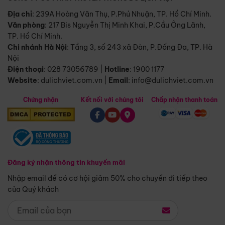
Địa chỉ
: 239A Hoàng Văn Thụ, P.Phú Nhuận, TP. Hồ Chí Minh.
Văn phòng
:
217 Bis Nguyễn Thị Minh Khai, P.Cầu Ông Lãnh,
TP. Hồ Chí Minh.
Chi nhánh Hà Nội
:
Tầng 3, số 243 xã Đàn, P.Đống Đa, TP. Hà
Nội
Điện thoại
:
028 73056789
|
Hotline
:
1900 1177
Website
:
dulichviet.com.vn
|
Email
:
info@dulichviet.com.vn
Chứng nhận
Kết nối với chúng tôi
Chấp nhận thanh toán
Đăng ký nhận thông tin khuyến mãi
Nhập email để có cơ hội giảm 50% cho chuyến đi tiếp theo
của Quý khách