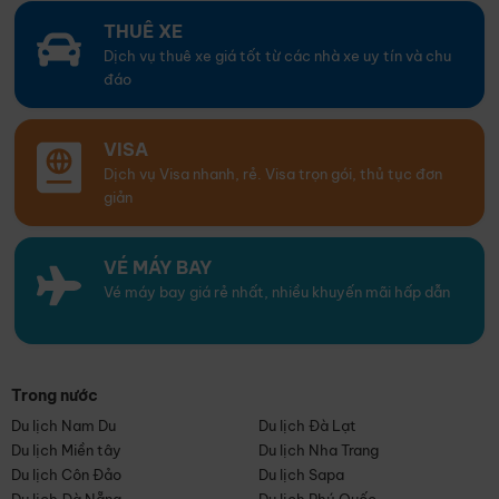
THUÊ XE
Dịch vụ thuê xe giá tốt từ các nhà xe uy tín và chu
đáo
VISA
Dịch vụ Visa nhanh, rẻ. Visa trọn gói, thủ tục đơn
giản
VÉ MÁY BAY
Vé máy bay giá rẻ nhất, nhiều khuyến mãi hấp dẫn
Trong nước
Du lịch Nam Du
Du lịch Đà Lạt
Du lịch Miền tây
Du lịch Nha Trang
Du lịch Côn Đảo
Du lịch Sapa