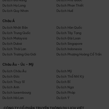
Du lịch Đà Nẵng
Du lịch Phú Quốc
Du lịch Hạ Long
Du lịch Phan Thiết
Du lịch Quy Nhơn
Du lịch Huế
Châu Á
Du lịch Nhật Bản
Du lịch Hàn Quốc
Du lịch Trung Quốc
Du lịch Tây Tạng
Du lịch Malaysia
Du lịch Đài Loan
Du lịch Dubai
Du lịch Singapore
Du lịch Thái Lan
Du lịch Indonesia
Du lịch Trương Gia Giới
Du lịch Phượng Hoàng Cổ Trấn
Châu Âu - Úc - Mỹ
Du lịch Châu Âu
Du lịch Mỹ
Du lịch Đức
Du lịch Thổ Nhĩ Kỳ
Du lịch Thụy Sĩ
Du lịch Bỉ
Du lịch Anh
Du lịch Nga
Du lịch luxembourg
Du lịch Pháp
Du lịch Hà Lan
Du lịch Ý
CÔNG TY CỔ PHẦN TRUYỀN THÔNG DU LỊCH VIỆT