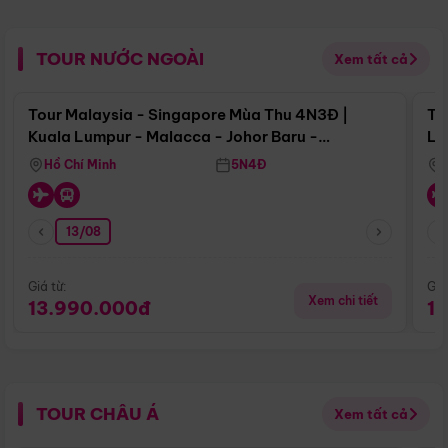
TOUR NƯỚC NGOÀI
Xem tất cả
Điểm nổi bật
Tour Malaysia - Singapore Mùa Thu 4N3Đ |
To
Kuala Lumpur - Malacca - Johor Baru -
Lử
Singapore
Hồ Chí Minh
5N4Đ
13/08
Giá từ:
Giá
Xem chi tiết
13.990.000đ
1
TOUR CHÂU Á
Xem tất cả
Điểm nổi bật