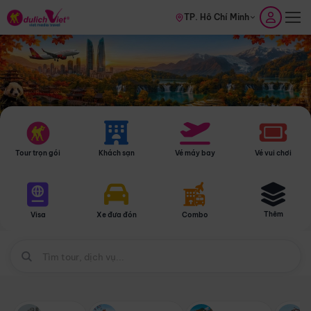
TP. Hồ Chí Minh
Tour trọn gói
Khách sạn
Vé máy bay
Vé vui chơi
Thêm
Visa
Xe đưa đón
Combo