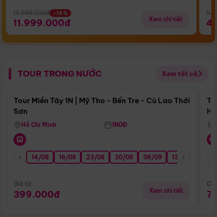
13.999.000đ
5.5
-14%
Xem chi tiết
11.999.000đ
4
TOUR TRONG NƯỚC
Xem tất cả
Điểm nổi bật
Tour Miền Tây 1N | Mỹ Tho - Bến Tre - Cù Lao Thới
To
Sơn
Hu
Hồ Chí Minh
1N0Đ
14/08
16/08
23/08
30/08
06/09
13/09
20/0
Giá từ:
Giá
Xem chi tiết
399.000đ
7