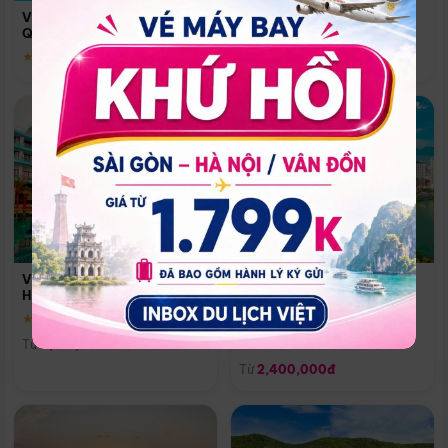
Quoc
Vinpearl Resort & Spa Phu
Phú Quốc
Quoc
★ 5.0
★ 5.0
Vinpearl Resort & Golf Nam
Melia Vinpearl Danang
Hội An
Riverfront
★ 5.0
Đà Nẵng
Từ
4,150,000đ
★ 5.0
Từ
2,400,000đ