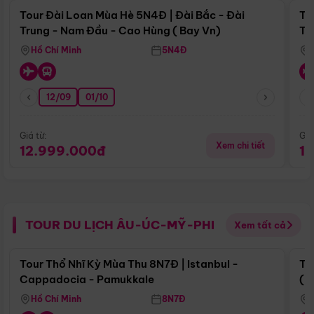
Tour Đài Loan Mùa Hè 5N4Đ | Đài Bắc - Đài
To
Trung - Nam Đầu - Cao Hùng ( Bay Vn)
Tr
Hồ Chí Minh
5N4Đ
12/09
01/10
Giá từ:
Giá
Xem chi tiết
12.999.000đ
1
TOUR DU LỊCH ÂU-ÚC-MỸ-PHI
Xem tất cả
Điểm nổi bật
Tour Thổ Nhĩ Kỳ Mùa Thu 8N7Đ | Istanbul -
To
Cappadocia - Pamukkale
(B
Hồ Chí Minh
8N7Đ