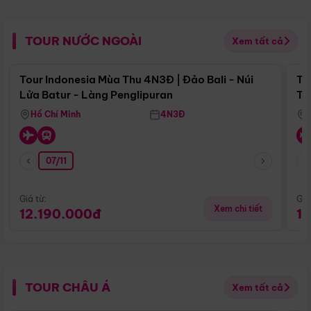
TOUR NƯỚC NGOÀI
Xem tất cả
Điểm nổi bật
Tour Indonesia Mùa Thu 4N3Đ | Đảo Bali - Núi
To
Lửa Batur - Làng Penglipuran
Tr
Hồ Chí Minh
4N3Đ
07/11
Giá từ:
Giá
Xem chi tiết
12.190.000đ
1
TOUR CHÂU Á
Xem tất cả
Điểm nổi bật