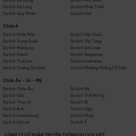
Du lịch Đà Nẵng
Du lịch Phú Quốc
Du lịch Hạ Long
Du lịch Phan Thiết
Du lịch Quy Nhơn
Du lịch Huế
Châu Á
Du lịch Nhật Bản
Du lịch Hàn Quốc
Du lịch Trung Quốc
Du lịch Tây Tạng
Du lịch Malaysia
Du lịch Đài Loan
Du lịch Dubai
Du lịch Singapore
Du lịch Thái Lan
Du lịch Indonesia
Du lịch Trương Gia Giới
Du lịch Phượng Hoàng Cổ Trấn
Châu Âu - Úc - Mỹ
Du lịch Châu Âu
Du lịch Mỹ
Du lịch Đức
Du lịch Thổ Nhĩ Kỳ
Du lịch Thụy Sĩ
Du lịch Bỉ
Du lịch Anh
Du lịch Nga
Du lịch luxembourg
Du lịch Pháp
Du lịch Hà Lan
Du lịch Ý
CÔNG TY CỔ PHẦN TRUYỀN THÔNG DU LỊCH VIỆT