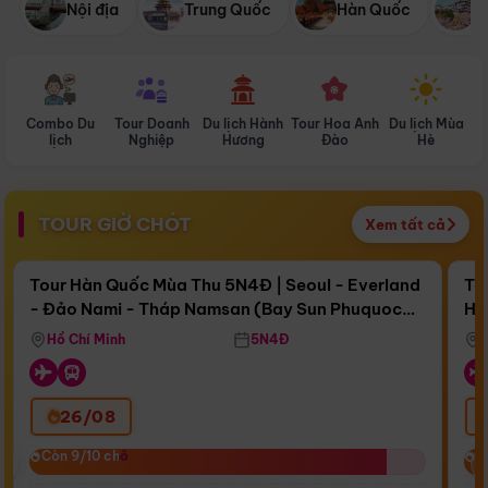
Nội địa
Trung Quốc
Hàn Quốc
N
Combo Du
Tour Doanh
Du lịch Hành
Tour Hoa Anh
Du lịch Mùa
D
lịch
Nghiệp
Hương
Đào
Hè
TOUR GIỜ CHÓT
Xem tất cả
Điểm nổi bật
Còn
15 ngày 18:48:23
Cò
Tour Hàn Quốc Mùa Thu 5N4Đ | Seoul - Everland
To
- Đảo Nami - Tháp Namsan (Bay Sun Phuquoc
Hò
Bay Sun Phuquoc Airways
Tặ
Airways)
Aq
Hồ Chí Minh
5N4Đ
26/08
‹
Còn 9/10 chỗ
Còn 9/10 chỗ
C
C