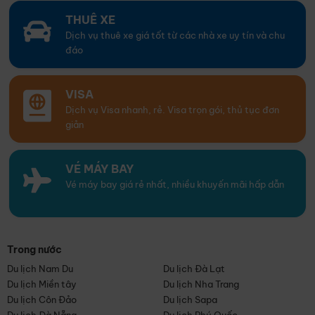
THUÊ XE
Dịch vụ thuê xe giá tốt từ các nhà xe uy tín và chu
đáo
VISA
Dịch vụ Visa nhanh, rẻ. Visa trọn gói, thủ tục đơn
giản
VÉ MÁY BAY
Vé máy bay giá rẻ nhất, nhiều khuyến mãi hấp dẫn
Trong nước
Du lịch Nam Du
Du lịch Đà Lạt
Du lịch Miền tây
Du lịch Nha Trang
Du lịch Côn Đảo
Du lịch Sapa