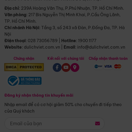
Địa chỉ
: 239A Hoàng Văn Thụ, P.Phú Nhuận, TP. Hồ Chí Minh.
Văn phòng
:
217 Bis Nguyễn Thị Minh Khai, P.Cầu Ông Lãnh,
TP. Hồ Chí Minh.
Chi nhánh Hà Nội
:
Tầng 3, số 243 xã Đàn, P.Đống Đa, TP. Hà
Nội
Điện thoại
:
028 73056789
|
Hotline
:
1900 1177
Website
:
dulichviet.com.vn
|
Email
:
info@dulichviet.com.vn
Chứng nhận
Kết nối với chúng tôi
Chấp nhận thanh toán
Đăng ký nhận thông tin khuyến mãi
Nhập email để có cơ hội giảm 50% cho chuyến đi tiếp theo
của Quý khách