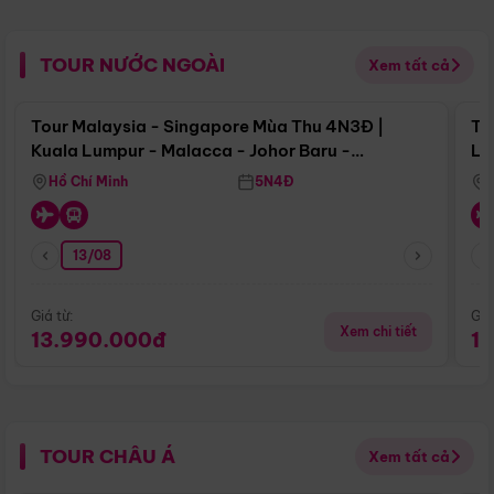
TOUR NƯỚC NGOÀI
Xem tất cả
Điểm nổi bật
Tour Malaysia - Singapore Mùa Thu 4N3Đ |
To
Kuala Lumpur - Malacca - Johor Baru -
Lử
Singapore
Hồ Chí Minh
5N4Đ
13/08
Giá từ:
Giá
Xem chi tiết
13.990.000đ
1
TOUR CHÂU Á
Xem tất cả
Điểm nổi bật