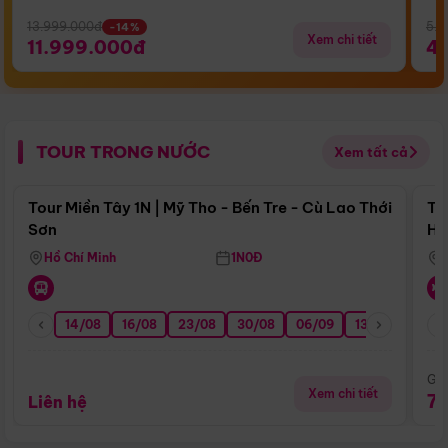
13.999.000đ
5.5
-14%
Xem chi tiết
11.999.000đ
4
TOUR TRONG NƯỚC
Xem tất cả
Điểm nổi bật
Tour Miền Tây 1N | Mỹ Tho - Bến Tre - Cù Lao Thới
To
Sơn
Hu
Hồ Chí Minh
1N0Đ
14/08
16/08
23/08
30/08
06/09
13/09
20/0
Giá
Xem chi tiết
7
Liên hệ