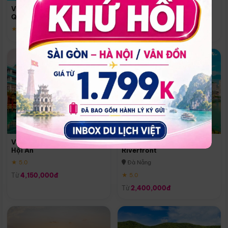
Quoc
Vinpearl Resort & Spa Phu
Phú Quốc
Quoc
★ 5.0
★ 5.0
Vinpearl Resort & Golf Nam
Melia Vinpearl Danang
Hội An
Riverfront
★ 5.0
Đà Nẵng
Từ
4,150,000đ
★ 5.0
Từ
2,400,000đ