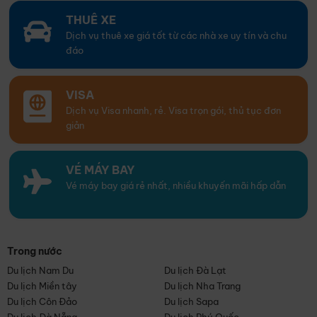
THUÊ XE
Dịch vụ thuê xe giá tốt từ các nhà xe uy tín và chu
đáo
VISA
Dịch vụ Visa nhanh, rẻ. Visa trọn gói, thủ tục đơn
giản
VÉ MÁY BAY
Vé máy bay giá rẻ nhất, nhiều khuyến mãi hấp dẫn
Trong nước
Du lịch Nam Du
Du lịch Đà Lạt
Du lịch Miền tây
Du lịch Nha Trang
Du lịch Côn Đảo
Du lịch Sapa