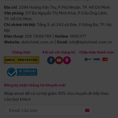
Địa chỉ
: 239A Hoàng Văn Thụ, P.Phú Nhuận, TP. Hồ Chí Minh.
Văn phòng
:
217 Bis Nguyễn Thị Minh Khai, P.Cầu Ông Lãnh,
TP. Hồ Chí Minh.
Chi nhánh Hà Nội
:
Tầng 3, số 243 xã Đàn, P.Đống Đa, TP. Hà
Nội
Điện thoại
:
028 73056789
|
Hotline
:
1900 1177
Website
:
dulichviet.com.vn
|
Email
:
info@dulichviet.com.vn
Chứng nhận
Kết nối với chúng tôi
Chấp nhận thanh toán
Đăng ký nhận thông tin khuyến mãi
Nhập email để có cơ hội giảm 50% cho chuyến đi tiếp theo
của Quý khách