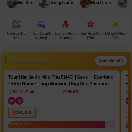
Nội địa
Trung Quốc
Hàn Quốc
N
Combo Du
Tour Doanh
Du lịch Hành
Tour Hoa Anh
Du lịch Mùa
D
lịch
Nghiệp
Hương
Đào
Hè
TOUR GIỜ CHÓT
Xem tất cả
Điểm nổi bật
Còn
17 ngày 10:18:39
Cò
Tour Hàn Quốc Mùa Thu 5N4Đ | Seoul - Everland
To
- Đảo Nami - Tháp Namsan (Bay Sun Phuquoc
Hò
Bay Sun Phuquoc Airways
Tặ
Airways)
Aq
Hồ Chí Minh
5N4Đ
26/08
‹
Còn 9/10 chỗ
Còn 9/10 chỗ
C
C