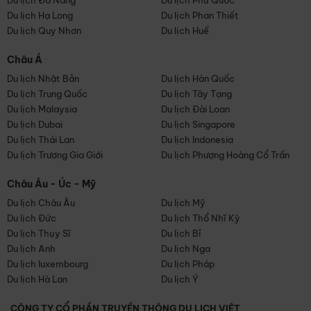
Du lịch Đà Nẵng
Du lịch Phú Quốc
Du lịch Hạ Long
Du lịch Phan Thiết
Du lịch Quy Nhơn
Du lịch Huế
Châu Á
Du lịch Nhật Bản
Du lịch Hàn Quốc
Du lịch Trung Quốc
Du lịch Tây Tạng
Du lịch Malaysia
Du lịch Đài Loan
Du lịch Dubai
Du lịch Singapore
Du lịch Thái Lan
Du lịch Indonesia
Du lịch Trương Gia Giới
Du lịch Phượng Hoàng Cổ Trấn
Châu Âu - Úc - Mỹ
Du lịch Châu Âu
Du lịch Mỹ
Du lịch Đức
Du lịch Thổ Nhĩ Kỳ
Du lịch Thụy Sĩ
Du lịch Bỉ
Du lịch Anh
Du lịch Nga
Du lịch luxembourg
Du lịch Pháp
Du lịch Hà Lan
Du lịch Ý
CÔNG TY CỔ PHẦN TRUYỀN THÔNG DU LỊCH VIỆT