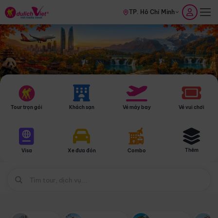
TP. Hồ Chí Minh
Tour trọn gói
Khách sạn
Vé máy bay
Vé vui chơi
Thêm
Visa
Xe đưa đón
Combo