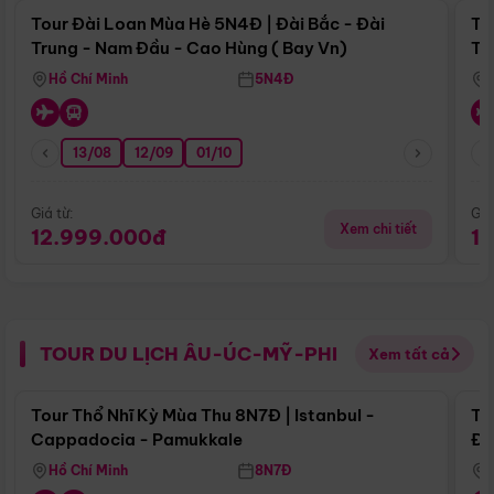
Tour Đài Loan Mùa Hè 5N4Đ | Đài Bắc - Đài
To
Trung - Nam Đầu - Cao Hùng ( Bay Vn)
Tr
Hồ Chí Minh
5N4Đ
13/08
12/09
01/10
Giá từ:
Giá
Xem chi tiết
12.999.000đ
1
TOUR DU LỊCH ÂU-ÚC-MỸ-PHI
Xem tất cả
Điểm nổi bật
Tour Thổ Nhĩ Kỳ Mùa Thu 8N7Đ | Istanbul -
To
Cappadocia - Pamukkale
Đế
Hồ Chí Minh
8N7Đ