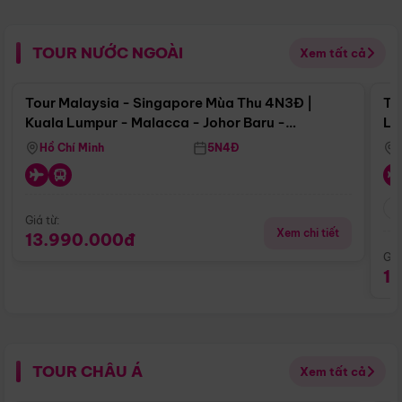
TOUR NƯỚC NGOÀI
Xem tất cả
Điểm nổi bật
Tour Malaysia - Singapore Mùa Thu 4N3Đ |
To
Kuala Lumpur - Malacca - Johor Baru -
Lử
Singapore
Hồ Chí Minh
5N4Đ
Giá từ:
Xem chi tiết
13.990.000đ
Giá
1
TOUR CHÂU Á
Xem tất cả
Điểm nổi bật