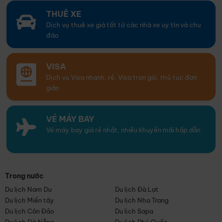
THUÊ XE
Dịch vụ thuê xe giá tốt từ các nhà xe uy tín và chu
đáo
VISA
Dịch vụ Visa nhanh, rẻ. Visa trọn gói, thủ tục đơn
giản
VÉ MÁY BAY
Vé máy bay giá rẻ nhất, nhiều khuyến mãi hấp dẫn
Trong nước
Du lịch Nam Du
Du lịch Đà Lạt
Du lịch Miền tây
Du lịch Nha Trang
Du lịch Côn Đảo
Du lịch Sapa