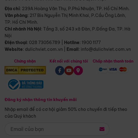
Địa chỉ
: 239A Hoàng Văn Thụ, P.Phú Nhuận, TP. Hồ Chí Minh.
Văn phòng
:
217 Bis Nguyễn Thị Minh Khai, P.Cầu Ông Lãnh,
TP. Hồ Chí Minh.
Chi nhánh Hà Nội
:
Tầng 3, số 243 xã Đàn, P.Đống Đa, TP. Hà
Nội
Điện thoại
:
028 73056789
|
Hotline
:
1900 1177
Website
:
dulichviet.com.vn
|
Email
:
info@dulichviet.com.vn
Chứng nhận
Kết nối với chúng tôi
Chấp nhận thanh toán
Đăng ký nhận thông tin khuyến mãi
Nhập email để có cơ hội giảm 50% cho chuyến đi tiếp theo
của Quý khách