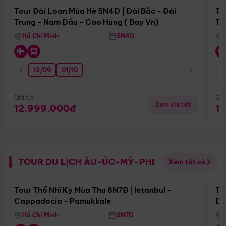
Tour Đài Loan Mùa Hè 5N4Đ | Đài Bắc - Đài
To
Trung - Nam Đầu - Cao Hùng ( Bay Vn)
Tr
Hồ Chí Minh
5N4Đ
12/09
01/10
Giá từ:
Giá
Xem chi tiết
12.999.000đ
1
TOUR DU LỊCH ÂU-ÚC-MỸ-PHI
Xem tất cả
Điểm nổi bật
Tour Thổ Nhĩ Kỳ Mùa Thu 8N7Đ | Istanbul -
To
Cappadocia - Pamukkale
Đế
Hồ Chí Minh
8N7Đ