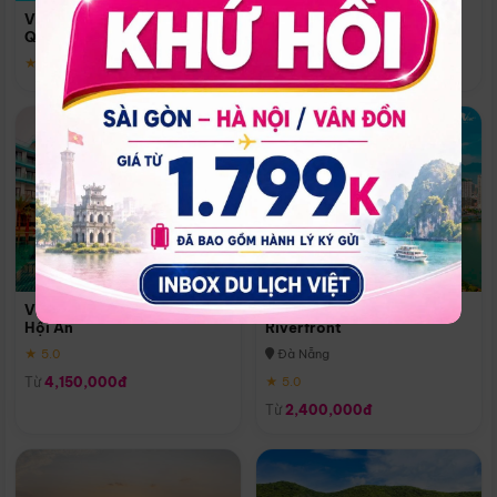
Quoc
Vinpearl Resort & Spa Phu
Phú Quốc
Quoc
★ 5.0
★ 5.0
Vinpearl Resort & Golf Nam
Melia Vinpearl Danang
Hội An
Riverfront
★ 5.0
Đà Nẵng
Từ
4,150,000đ
★ 5.0
Từ
2,400,000đ