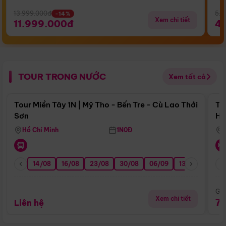
13.999.000đ
5.5
-14%
Xem chi tiết
11.999.000đ
4
TOUR TRONG NƯỚC
Xem tất cả
Điểm nổi bật
Tour Miền Tây 1N | Mỹ Tho - Bến Tre - Cù Lao Thới
To
Sơn
Hu
Hồ Chí Minh
1N0Đ
14/08
16/08
23/08
30/08
06/09
13/09
20/0
Giá
Xem chi tiết
7
Liên hệ