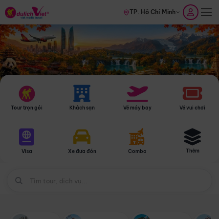
TP. Hồ Chí Minh
Tour trọn gói
Khách sạn
Vé máy bay
Vé vui chơi
Thêm
Visa
Xe đưa đón
Combo