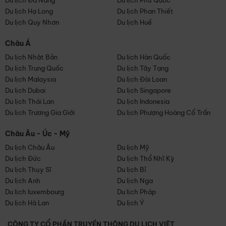
Du lịch Đà Nẵng
Du lịch Phú Quốc
Du lịch Hạ Long
Du lịch Phan Thiết
Du lịch Quy Nhơn
Du lịch Huế
Châu Á
Du lịch Nhật Bản
Du lịch Hàn Quốc
Du lịch Trung Quốc
Du lịch Tây Tạng
Du lịch Malaysia
Du lịch Đài Loan
Du lịch Dubai
Du lịch Singapore
Du lịch Thái Lan
Du lịch Indonesia
Du lịch Trương Gia Giới
Du lịch Phượng Hoàng Cổ Trấn
Châu Âu - Úc - Mỹ
Du lịch Châu Âu
Du lịch Mỹ
Du lịch Đức
Du lịch Thổ Nhĩ Kỳ
Du lịch Thụy Sĩ
Du lịch Bỉ
Du lịch Anh
Du lịch Nga
Du lịch luxembourg
Du lịch Pháp
Du lịch Hà Lan
Du lịch Ý
CÔNG TY CỔ PHẦN TRUYỀN THÔNG DU LỊCH VIỆT