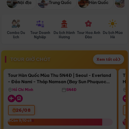
Nội địa
Trung Quốc
Hàn Quốc
N
Combo Du
Tour Doanh
Du lịch Hành
Tour Hoa Anh
Du lịch Mùa
D
lịch
Nghiệp
Hương
Đào
Hè
TOUR GIỜ CHÓT
Xem tất cả
Điểm nổi bật
Còn
17 ngày 05:47:40
Cò
Tour Hàn Quốc Mùa Thu 5N4Đ | Seoul - Everland
To
- Đảo Nami - Tháp Namsan (Bay Sun Phuquoc
Hò
Bay Sun Phuquoc Airways
Tặ
Airways)
Aq
Hồ Chí Minh
5N4Đ
26/08
‹
Còn 9/10 chỗ
Còn 9/10 chỗ
C
C