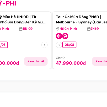
Ỹ-PHI
Điểm nổi bật
Điểm nổi
ỹ Mùa Hè 11N10Đ | Từ
Tour Úc Mùa Đông 7N6Đ |
Phố Sôi Động Đến Kỳ Quan
Melbourne - Sydney (Bay Je
Nhiên Mỹ
Airways)
í Minh
11N10Đ
Hồ Chí Minh
7N6Đ
4/08
28/08
Giá từ:
Xem chi tiết
Xem chi 
900.000đ
47.990.000đ