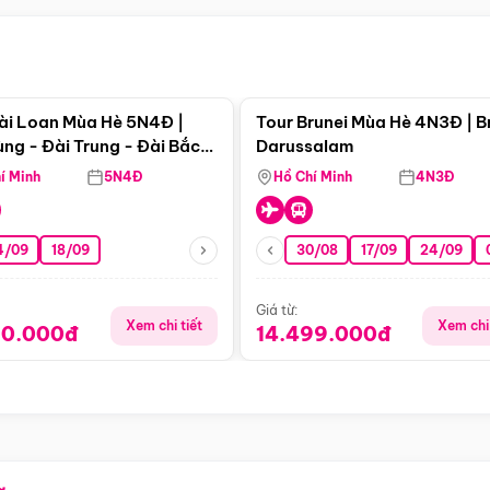
Điểm nổi bật
Điểm nổi
ài Loan Mùa Hè 5N4Đ |
Tour Brunei Mùa Hè 4N3Đ | B
ng - Đài Trung - Đài Bắc
Darussalam
j)
í Minh
5N4Đ
Hồ Chí Minh
4N3Đ
4/09
18/09
30/08
17/09
24/09
Giá từ:
Xem chi tiết
Xem chi 
90.000đ
14.499.000đ