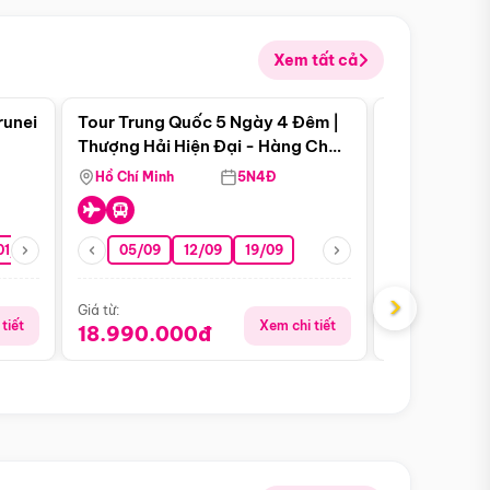
Xem tất cả
 bật
Điểm nổi bật
runei
Tour Trung Quốc 5 Ngày 4 Đêm |
Tour Trung 
Tour Hè
Thượng Hải Hiện Đại - Hàng Châu
Ân Thi - Trư
Nên Thơ - Ô Trấn Cổ Kính
Hồ Chí Minh
5N4Đ
Hồ Chí Minh
01/10
15/10
29/10
05/09
12/09
19/09
16/08
›
Giá từ:
Giá từ:
tiết
Xem chi tiết
18.990.000đ
16.990.0