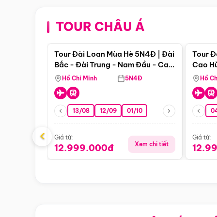
TOUR CHÂU Á
Điểm nổi bật
Tour Đài Loan Mùa Hè 5N4Đ | Đài
Tour Đ
Bắc - Đài Trung - Nam Đầu - Cao
Cao Hù
Hùng ( Bay Vn)
(Bay V
Hồ Chí Minh
5N4Đ
Hồ Ch
13/08
12/09
01/10
0
‹
Giá từ:
Giá từ:
Xem chi tiết
12.999.000đ
12.9