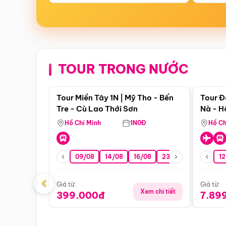
TOUR TRONG NƯỚC
Điểm nổi bật
Tour Miền Tây 1N | Mỹ Tho - Bến
Tour Đ
Tre - Cù Lao Thới Sơn
Nà - H
Nha
Hồ Chí Minh
1N0Đ
Hồ Ch
09/08
14/08
16/08
23/08
30/08
12
0
‹
Giá từ:
Giá từ:
Xem chi tiết
399.000đ
7.89