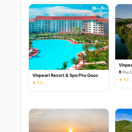
Vinpe
Phú 
Vinpearl Resort & Spa Phu Quoc
★ 5.0
★ 5.0