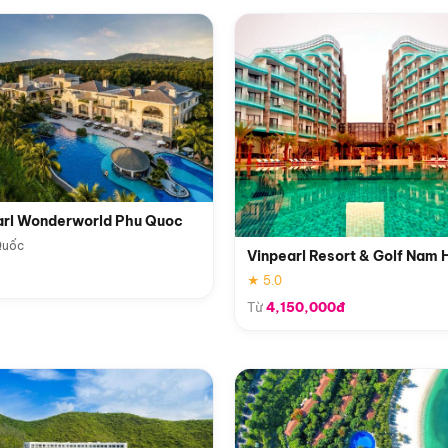
arl Wonderworld Phu Quoc
Quốc
Vinpearl Resort & Golf Nam 
★ 5.0
Từ
4,150,000đ