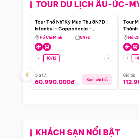
TOUR DU LỊCH ÂU-ÚC-M
Điểm nổi bật
Tour Thổ Nhĩ Kỳ Mùa Thu 8N7Đ |
Tour M
Istanbul - Cappadocia -
Thành 
Pamukkale
Thiên 
Hồ Chí Minh
8N7Đ
Hồ Ch
10/12
1
‹
Giá từ:
Giá từ:
Xem chi tiết
60.990.000đ
112.
KHÁCH SẠN NỔI BẬT