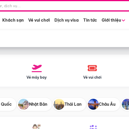
Điểm khởi hành
Tháng khở
Hồ Chí Minh
Bất kỳ 
Khách sạn
Vé vui chơi
Dịch vụ visa
Tin tức
Giới thiệu
Vé máy bay
Vé vui chơi
 Quốc
Nhật Bản
Thái Lan
Châu Âu