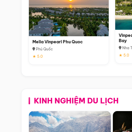
Vinpea
Bay
Melia Vinpearl Phu Quoc
Nha T
Phú Quốc
★ 5.0
★ 5.0
KINH NGHIỆM DU LỊCH