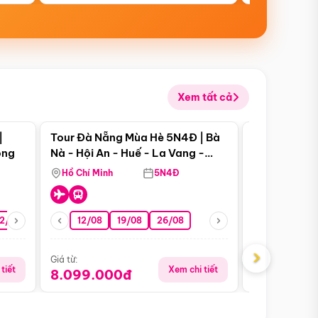
Xem tất cả
 bật
Điểm nổi bật
|
Tour Đà Nẵng Mùa Hè 5N4Đ | Bà
Tour Đà Nẵn
ong
Nà - Hội An - Huế - La Vang -
Nà - Hội An
Động Thiên Đường
Nha
Hồ Chí Minh
5N4Đ
Hồ Chí Minh
2/08
26/08
05/09
12/08
19/08
09/09
26/08
12/09
13/08
›
Giá từ:
Giá từ:
tiết
Xem chi tiết
8.099.000đ
6.899.00