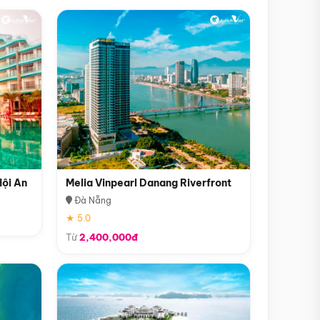
Hội An
Melia Vinpearl Danang Riverfront
Đà Nẵng
★ 5.0
Từ
2,400,000đ