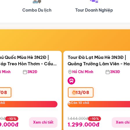
Tour Doanh Nghiệp
Du lịch Hành Hương
Điểm nổi bật
Điểm nổi
ngày 12:44:54
Còn
05 ngày 12:44:54
hú Quốc Mùa Hè 3N2Đ |
Tour Đà Lạt Mùa Hè 3N3Đ |
áp Treo Hòn Thơm - Cầu
Quảng Trường Lâm Viên - H
áp Treo Hòn Thơm
Công Viên Nước Aquatopia
Hill - Puppy Farm
í Minh
3N2Đ
Hồ Chí Minh
3N3Đ
/08
13/08
chỗ
chỗ
Còn 10 chỗ
Còn 10 chỗ
00đ
1.444.000đ
-10%
-10%
Xem chi tiết
Xem chi 
9.000đ
1.299.000đ