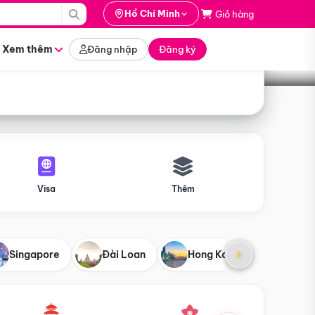
i hành
Hồ Chí Minh
Giỏ hàng
Tìm tour
tháng nào
Xem thêm
Đăng nhập
Đăng ký
Visa
Thêm
Singapore
Đài Loan
Hong Kong
Mỹ