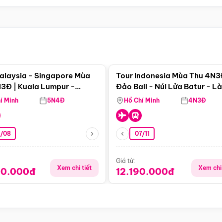
Điểm nổi bật
Điểm nổi
alaysia - Singapore Mùa
Tour Indonesia Mùa Thu 4N3
3Đ | Kuala Lumpur -
Đảo Bali - Núi Lửa Batur - L
a - Johor Baru -
Penglipuran
í Minh
5N4Đ
Hồ Chí Minh
4N3Đ
pore
3/08
07/11
Giá từ:
Xem chi tiết
Xem chi 
90.000đ
12.190.000đ