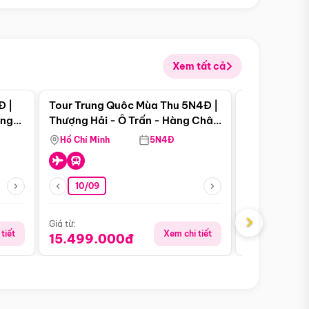
Xem tất cả
 bật
Điểm nổi bật
Đ |
Tour Trung Quôc Mùa Thu 5N4Đ |
Tour Trung
àng
Thượng Hải - Ô Trấn - Hàng Châu
| Thành Đô 
(Tour Không Shopping)
Viên Gấu Tr
Hồ Chí Minh
5N4Đ
Hồ Chí Minh
10/09
21/08
›
Giá từ:
Giá từ:
tiết
Xem chi tiết
15.499.000đ
16.999.0