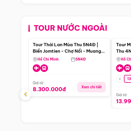
TOUR NƯỚC NGOÀI
Điểm nổi bật
Tour Thái Lan Mùa Thu 5N4Đ |
Tour M
Biển Jomtien - Chợ Nổi - Muang
Thu 4N
Boran - Suanthai (Bay Vietnam
Malacc
Hồ Chí Minh
5N4Đ
Hồ Ch
Airlines)
Singa
1
Giá từ:
Xem chi tiết
8.300.000đ
‹
Giá từ:
13.9