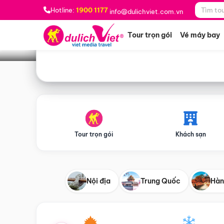
Bạn muốn đi đâu?
*
Hotline:
1900 1177
info@dulichviet.com.vn
Tour trọn gói
Vé máy bay
Tour trọn gói
Khách sạn
Nội địa
Trung Quốc
Hàn