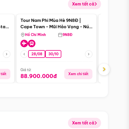
Xem tất cả
 bật
Điểm nổi bật
Tour Nam Phi Mùa Hè 9N8Đ |
Tour Mỹ Mùa
star
Cape Town - Mũi Hảo Vọng - Núi
Hoa Kỳ - Me
Bàn - Johannesburg - Pretoria -
Hồ Chí Minh
9N8Đ
Hồ Chí Minh
Safari - Lodge
28/08
30/10
29/08
›
Giá từ:
Giá từ:
tiết
Xem chi tiết
88.900.000đ
59.900.
Xem tất cả