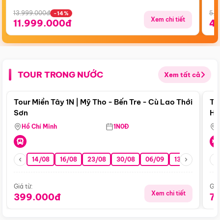
13.999.000đ
5.5
-14%
Xem chi tiết
11.999.000đ
4
TOUR TRONG NƯỚC
Xem tất cả
Điểm nổi bật
Tour Miền Tây 1N | Mỹ Tho - Bến Tre - Cù Lao Thới
To
Sơn
Hu
Hồ Chí Minh
1N0Đ
14/08
16/08
23/08
30/08
06/09
13/09
20/0
Giá từ:
Giá
Xem chi tiết
399.000đ
7