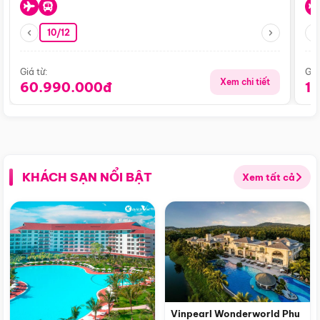
10/12
Giá từ:
Giá
Xem chi tiết
60.990.000đ
1
KHÁCH SẠN NỔI BẬT
Xem tất cả
Vinpearl Wonderworld Phu