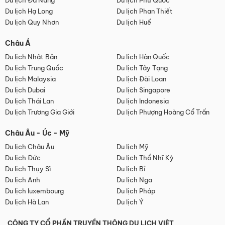
Du lịch Đà Nẵng
Du lịch Phú Quốc
Du lịch Hạ Long
Du lịch Phan Thiết
Du lịch Quy Nhơn
Du lịch Huế
Châu Á
Du lịch Nhật Bản
Du lịch Hàn Quốc
Du lịch Trung Quốc
Du lịch Tây Tạng
Du lịch Malaysia
Du lịch Đài Loan
Du lịch Dubai
Du lịch Singapore
Du lịch Thái Lan
Du lịch Indonesia
Du lịch Trương Gia Giới
Du lịch Phượng Hoàng Cổ Trấn
Châu Âu - Úc - Mỹ
Du lịch Châu Âu
Du lịch Mỹ
Du lịch Đức
Du lịch Thổ Nhĩ Kỳ
Du lịch Thụy Sĩ
Du lịch Bỉ
Du lịch Anh
Du lịch Nga
Du lịch luxembourg
Du lịch Pháp
Du lịch Hà Lan
Du lịch Ý
CÔNG TY CỔ PHẦN TRUYỀN THÔNG DU LỊCH VIỆT