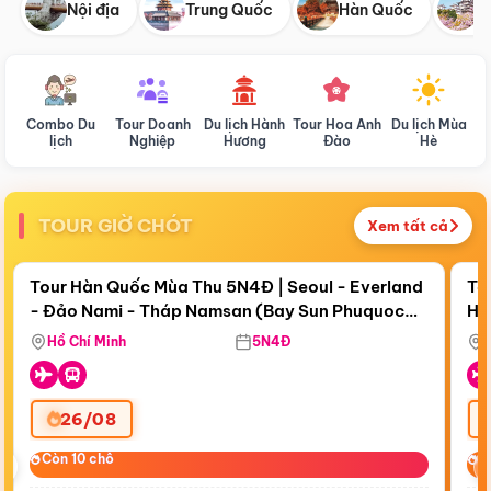
Nội địa
Trung Quốc
Hàn Quốc
N
Combo Du
Tour Doanh
Du lịch Hành
Tour Hoa Anh
Du lịch Mùa
D
lịch
Nghiệp
Hương
Đào
Hè
TOUR GIỜ CHÓT
Xem tất cả
Điểm nổi bật
Còn
18 ngày 05:15:12
Cò
Tour Hàn Quốc Mùa Thu 5N4Đ | Seoul - Everland
To
- Đảo Nami - Tháp Namsan (Bay Sun Phuquoc
Hò
Bay Sun Phuquoc Airways
Tặ
Airways)
Aq
Hồ Chí Minh
5N4Đ
26/08
‹
Còn 10 chỗ
Còn 10 chỗ
C
C