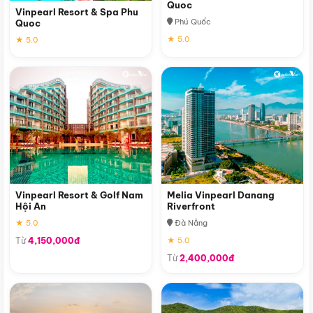
Quoc
Vinpearl Resort & Spa Phu
Phú Quốc
Quoc
★ 5.0
★ 5.0
Vinpearl Resort & Golf Nam
Melia Vinpearl Danang
Hội An
Riverfront
★ 5.0
Đà Nẵng
Từ
4,150,000đ
★ 5.0
Từ
2,400,000đ