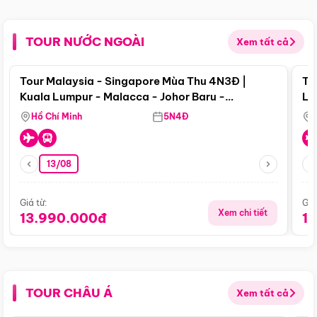
TOUR NƯỚC NGOÀI
Xem tất cả
Điểm nổi bật
Tour Malaysia - Singapore Mùa Thu 4N3Đ |
To
Kuala Lumpur - Malacca - Johor Baru -
Lử
Singapore
Hồ Chí Minh
5N4Đ
13/08
Giá từ:
Giá
Xem chi tiết
13.990.000đ
1
TOUR CHÂU Á
Xem tất cả
Điểm nổi bật