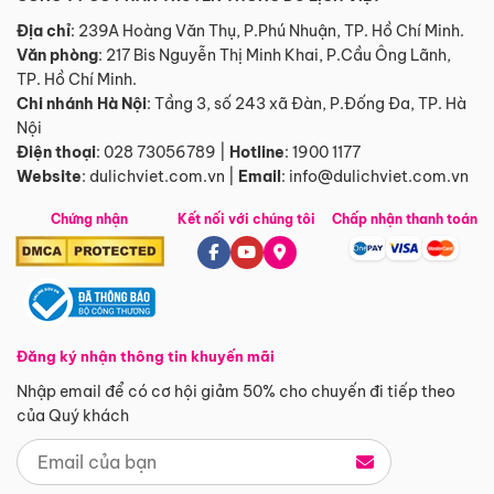
Địa chỉ
: 239A Hoàng Văn Thụ, P.Phú Nhuận, TP. Hồ Chí Minh.
Văn phòng
:
217 Bis Nguyễn Thị Minh Khai, P.Cầu Ông Lãnh,
TP. Hồ Chí Minh.
Chi nhánh Hà Nội
:
Tầng 3, số 243 xã Đàn, P.Đống Đa, TP. Hà
Nội
Điện thoại
:
028 73056789
|
Hotline
:
1900 1177
Website
:
dulichviet.com.vn
|
Email
:
info@dulichviet.com.vn
Chứng nhận
Kết nối với chúng tôi
Chấp nhận thanh toán
Đăng ký nhận thông tin khuyến mãi
Nhập email để có cơ hội giảm 50% cho chuyến đi tiếp theo
của Quý khách