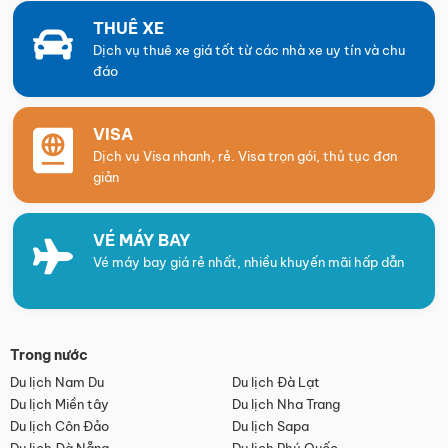
THUÊ XE
Dịch vụ thuê xe giá tốt từ các nhà xe uy tín và chu
đáo
VISA
Dịch vụ Visa nhanh, rẻ. Visa trọn gói, thủ tục đơn
giản
VÉ MÁY BAY
Vé máy bay giá rẻ nhất, nhiều khuyến mãi hấp dẫn
Trong nước
Du lịch Nam Du
Du lịch Đà Lạt
Du lịch Miền tây
Du lịch Nha Trang
Du lịch Côn Đảo
Du lịch Sapa