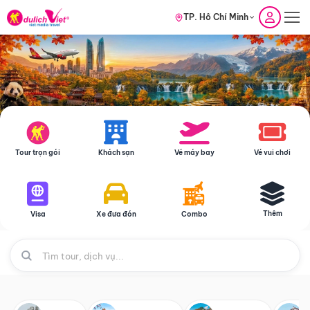
TP. Hồ Chí Minh
Tour trọn gói
Khách sạn
Vé máy bay
Vé vui chơi
Thêm
Visa
Xe đưa đón
Combo