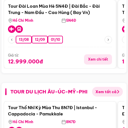
Tour Đài Loan Mùa Hè 5N4Đ | Đài Bắc - Đài
To
Trung - Nam Đầu - Cao Hùng ( Bay Vn)
Tr
Hồ Chí Minh
5N4Đ
13/08
12/09
01/10
Giá từ:
Giá
Xem chi tiết
12.999.000đ
1
TOUR DU LỊCH ÂU-ÚC-MỸ-PHI
Xem tất cả
Điểm nổi bật
Tour Thổ Nhĩ Kỳ Mùa Thu 8N7Đ | Istanbul -
To
Cappadocia - Pamukkale
Đế
Hồ Chí Minh
8N7Đ