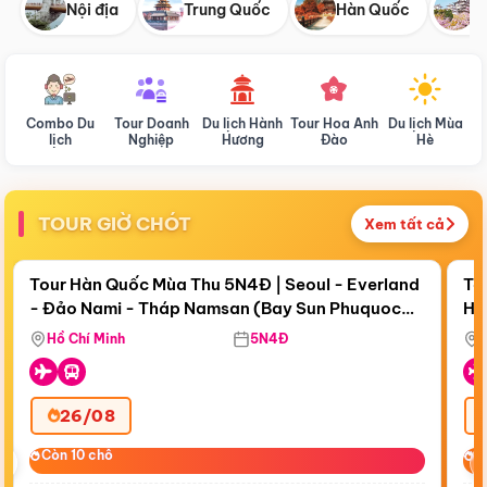
Nội địa
Trung Quốc
Hàn Quốc
N
Combo Du
Tour Doanh
Du lịch Hành
Tour Hoa Anh
Du lịch Mùa
D
lịch
Nghiệp
Hương
Đào
Hè
TOUR GIỜ CHÓT
Xem tất cả
Điểm nổi bật
Còn
18 ngày 13:15:27
Cò
Tour Hàn Quốc Mùa Thu 5N4Đ | Seoul - Everland
To
- Đảo Nami - Tháp Namsan (Bay Sun Phuquoc
Hò
Bay Sun Phuquoc Airways
Tặ
Airways)
Aq
Hồ Chí Minh
5N4Đ
26/08
‹
Còn 10 chỗ
Còn 10 chỗ
C
C