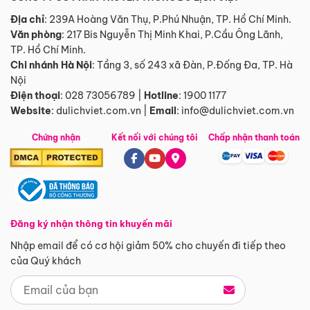
Địa chỉ
: 239A Hoàng Văn Thụ, P.Phú Nhuận, TP. Hồ Chí Minh.
Văn phòng
:
217 Bis Nguyễn Thị Minh Khai, P.Cầu Ông Lãnh,
TP. Hồ Chí Minh.
Chi nhánh Hà Nội
:
Tầng 3, số 243 xã Đàn, P.Đống Đa, TP. Hà
Nội
Điện thoại
:
028 73056789
|
Hotline
:
1900 1177
Website
:
dulichviet.com.vn
|
Email
:
info@dulichviet.com.vn
Chứng nhận
Kết nối với chúng tôi
Chấp nhận thanh toán
Đăng ký nhận thông tin khuyến mãi
Nhập email để có cơ hội giảm 50% cho chuyến đi tiếp theo
của Quý khách