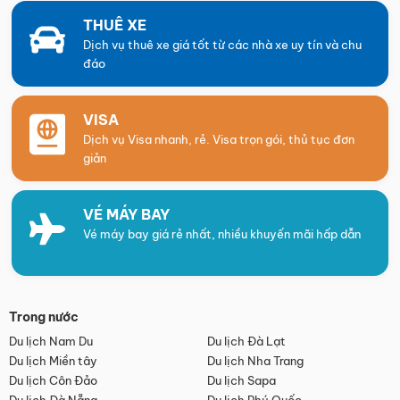
THUÊ XE
Dịch vụ thuê xe giá tốt từ các nhà xe uy tín và chu
đáo
VISA
Dịch vụ Visa nhanh, rẻ. Visa trọn gói, thủ tục đơn
giản
VÉ MÁY BAY
Vé máy bay giá rẻ nhất, nhiều khuyến mãi hấp dẫn
Trong nước
Du lịch Nam Du
Du lịch Đà Lạt
Du lịch Miền tây
Du lịch Nha Trang
Du lịch Côn Đảo
Du lịch Sapa