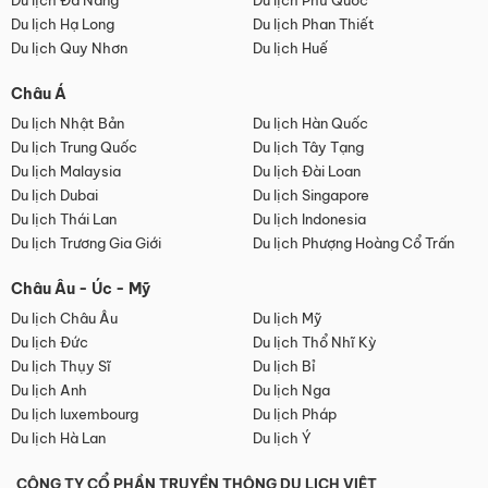
Du lịch Đà Nẵng
Du lịch Phú Quốc
Du lịch Hạ Long
Du lịch Phan Thiết
Du lịch Quy Nhơn
Du lịch Huế
Châu Á
Du lịch Nhật Bản
Du lịch Hàn Quốc
Du lịch Trung Quốc
Du lịch Tây Tạng
Du lịch Malaysia
Du lịch Đài Loan
Du lịch Dubai
Du lịch Singapore
Du lịch Thái Lan
Du lịch Indonesia
Du lịch Trương Gia Giới
Du lịch Phượng Hoàng Cổ Trấn
Châu Âu - Úc - Mỹ
Du lịch Châu Âu
Du lịch Mỹ
Du lịch Đức
Du lịch Thổ Nhĩ Kỳ
Du lịch Thụy Sĩ
Du lịch Bỉ
Du lịch Anh
Du lịch Nga
Du lịch luxembourg
Du lịch Pháp
Du lịch Hà Lan
Du lịch Ý
CÔNG TY CỔ PHẦN TRUYỀN THÔNG DU LỊCH VIỆT