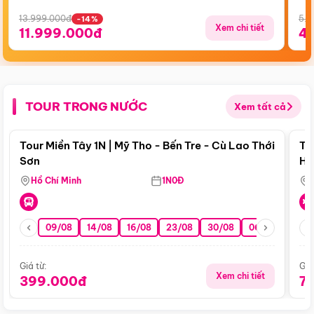
13.999.000đ
5.5
-14%
Xem chi tiết
11.999.000đ
4
TOUR TRONG NƯỚC
Xem tất cả
Điểm nổi bật
Tour Miền Tây 1N | Mỹ Tho - Bến Tre - Cù Lao Thới
To
Sơn
Hu
Hồ Chí Minh
1N0Đ
09/08
14/08
16/08
23/08
30/08
06/09
13/0
Giá từ:
Giá
Xem chi tiết
399.000đ
7