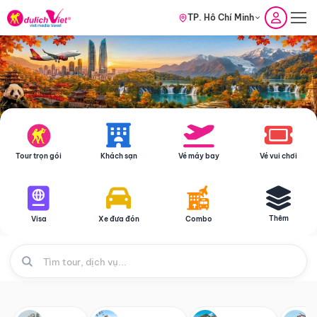
TP. Hồ Chí Minh
Tour trọn gói
Khách sạn
Vé máy bay
Vé vui chơi
Thêm
Visa
Xe đưa đón
Combo