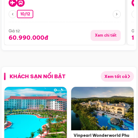
10/12
Giá từ:
Giá
Xem chi tiết
60.990.000đ
1
KHÁCH SẠN NỔI BẬT
Xem tất cả
Vinpearl Wonderworld Phu