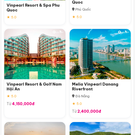
Quoc
Vinpearl Resort & Spa Phu
Phú Quốc
Quoc
★ 5.0
★ 5.0
Vinpearl Resort & Golf Nam
Melia Vinpearl Danang
Hội An
Riverfront
★ 5.0
Đà Nẵng
Từ
4,150,000đ
★ 5.0
Từ
2,400,000đ