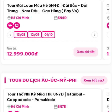
Tour Đài Loan Mùa Hè 5N4Đ | Đài Bắc - Đài
To
Trung - Nam Đầu - Cao Hùng ( Bay Vn)
Tr
Hồ Chí Minh
5N4Đ
13/08
12/09
01/10
Giá từ:
Giá
Xem chi tiết
12.999.000đ
1
TOUR DU LỊCH ÂU-ÚC-MỸ-PHI
Xem tất cả
Điểm nổi bật
Tour Thổ Nhĩ Kỳ Mùa Thu 8N7Đ | Istanbul -
To
Cappadocia - Pamukkale
Đế
Hồ Chí Minh
8N7Đ