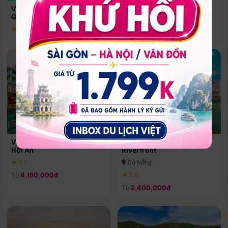
Quoc
Vinpearl Resort & Spa Phu
Phú Quốc
Quoc
★ 5.0
★ 5.0
Vinpearl Resort & Golf Nam
Melia Vinpearl Danang
Hội An
Riverfront
★ 5.0
Đà Nẵng
Từ
4,150,000đ
★ 5.0
Từ
2,400,000đ