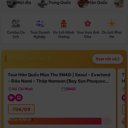
Nội địa
Trung Quốc
Hàn Quốc
N
Combo Du
Tour Doanh
Du lịch Hành
Tour Hoa Anh
Du lịch Mùa
D
lịch
Nghiệp
Hương
Đào
Hè
TOUR GIỜ CHÓT
Xem tất cả
Điểm nổi bật
Còn
15 ngày 18:20:54
Cò
Tour Hàn Quốc Mùa Thu 5N4Đ | Seoul - Everland
To
- Đảo Nami - Tháp Namsan (Bay Sun Phuquoc
Hò
Bay Sun Phuquoc Airways
Tặ
Airways)
Aq
Hồ Chí Minh
5N4Đ
26/08
‹
Còn 9/10 chỗ
Còn 9/10 chỗ
C
C