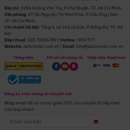
Địa chỉ
: 239A Hoàng Văn Thụ, P.Phú Nhuận, TP. Hồ Chí Minh.
Văn phòng
:
217 Bis Nguyễn Thị Minh Khai, P.Cầu Ông Lãnh,
TP. Hồ Chí Minh.
Chi nhánh Hà Nội
:
Tầng 3, số 243 xã Đàn, P.Đống Đa, TP. Hà
Nội
Điện thoại
:
028 73056789
|
Hotline
:
1900 1177
Website
:
dulichviet.com.vn
|
Email
:
info@dulichviet.com.vn
Chứng nhận
Kết nối với chúng tôi
Chấp nhận thanh toán
Đăng ký nhận thông tin khuyến mãi
Nhập email để có cơ hội giảm 50% cho chuyến đi tiếp theo
của Quý khách