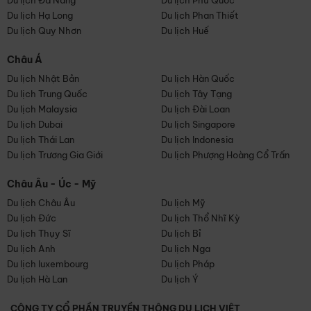
Du lịch Đà Nẵng
Du lịch Phú Quốc
Du lịch Hạ Long
Du lịch Phan Thiết
Du lịch Quy Nhơn
Du lịch Huế
Châu Á
Du lịch Nhật Bản
Du lịch Hàn Quốc
Du lịch Trung Quốc
Du lịch Tây Tạng
Du lịch Malaysia
Du lịch Đài Loan
Du lịch Dubai
Du lịch Singapore
Du lịch Thái Lan
Du lịch Indonesia
Du lịch Trương Gia Giới
Du lịch Phượng Hoàng Cổ Trấn
Châu Âu - Úc - Mỹ
Du lịch Châu Âu
Du lịch Mỹ
Du lịch Đức
Du lịch Thổ Nhĩ Kỳ
Du lịch Thụy Sĩ
Du lịch Bỉ
Du lịch Anh
Du lịch Nga
Du lịch luxembourg
Du lịch Pháp
Du lịch Hà Lan
Du lịch Ý
CÔNG TY CỔ PHẦN TRUYỀN THÔNG DU LỊCH VIỆT