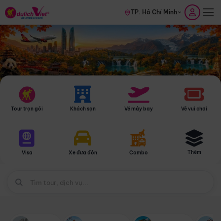
TP. Hồ Chí Minh
Tour trọn gói
Khách sạn
Vé máy bay
Vé vui chơi
Thêm
Visa
Xe đưa đón
Combo