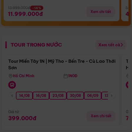
13.999.000đ
5.5
-14%
Xem chi tiết
11.999.000đ
4
TOUR TRONG NƯỚC
Xem tất cả
Điểm nổi bật
Tour Miền Tây 1N | Mỹ Tho - Bến Tre - Cù Lao Thới
To
Sơn
Hu
Hồ Chí Minh
1N0Đ
14/08
16/08
23/08
30/08
06/09
13/09
20/0
Giá từ:
Giá
Xem chi tiết
399.000đ
7