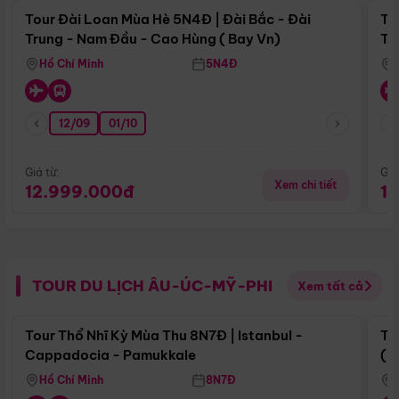
Tour Đài Loan Mùa Hè 5N4Đ | Đài Bắc - Đài
To
Trung - Nam Đầu - Cao Hùng ( Bay Vn)
Tr
Hồ Chí Minh
5N4Đ
12/09
01/10
Giá từ:
Giá
Xem chi tiết
12.999.000đ
1
TOUR DU LỊCH ÂU-ÚC-MỸ-PHI
Xem tất cả
Điểm nổi bật
Tour Thổ Nhĩ Kỳ Mùa Thu 8N7Đ | Istanbul -
To
Cappadocia - Pamukkale
(B
Hồ Chí Minh
8N7Đ