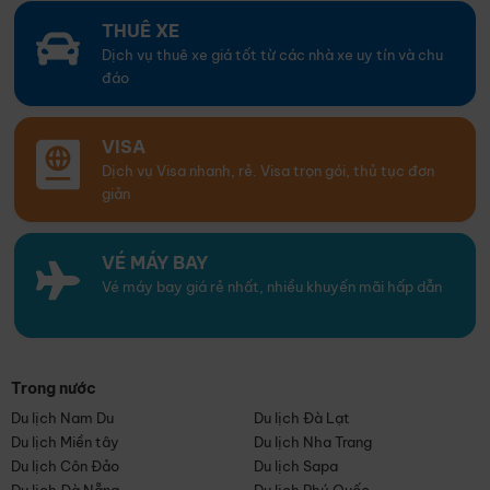
THUÊ XE
Dịch vụ thuê xe giá tốt từ các nhà xe uy tín và chu
đáo
VISA
Dịch vụ Visa nhanh, rẻ. Visa trọn gói, thủ tục đơn
giản
VÉ MÁY BAY
Vé máy bay giá rẻ nhất, nhiều khuyến mãi hấp dẫn
Trong nước
Du lịch Nam Du
Du lịch Đà Lạt
Du lịch Miền tây
Du lịch Nha Trang
Du lịch Côn Đảo
Du lịch Sapa