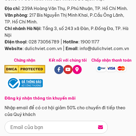
Địa chỉ
: 239A Hoàng Văn Thụ, P.Phú Nhuận, TP. Hồ Chí Minh.
Văn phòng
:
217 Bis Nguyễn Thị Minh Khai, P.Cầu Ông Lãnh,
TP. Hồ Chí Minh.
Chi nhánh Hà Nội
:
Tầng 3, số 243 xã Đàn, P.Đống Đa, TP. Hà
Nội
Điện thoại
:
028 73056789
|
Hotline
:
1900 1177
Website
:
dulichviet.com.vn
|
Email
:
info@dulichviet.com.vn
Chứng nhận
Kết nối với chúng tôi
Chấp nhận thanh toán
Đăng ký nhận thông tin khuyến mãi
Nhập email để có cơ hội giảm 50% cho chuyến đi tiếp theo
của Quý khách