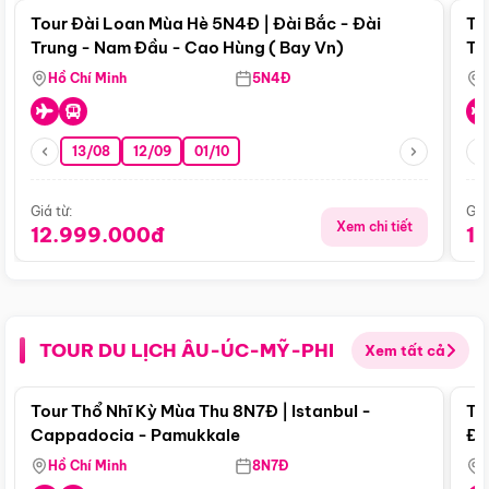
Tour Đài Loan Mùa Hè 5N4Đ | Đài Bắc - Đài
To
Trung - Nam Đầu - Cao Hùng ( Bay Vn)
Tr
Hồ Chí Minh
5N4Đ
13/08
12/09
01/10
Giá từ:
Giá
Xem chi tiết
12.999.000đ
1
TOUR DU LỊCH ÂU-ÚC-MỸ-PHI
Xem tất cả
Điểm nổi bật
Tour Thổ Nhĩ Kỳ Mùa Thu 8N7Đ | Istanbul -
To
Cappadocia - Pamukkale
Đế
Hồ Chí Minh
8N7Đ