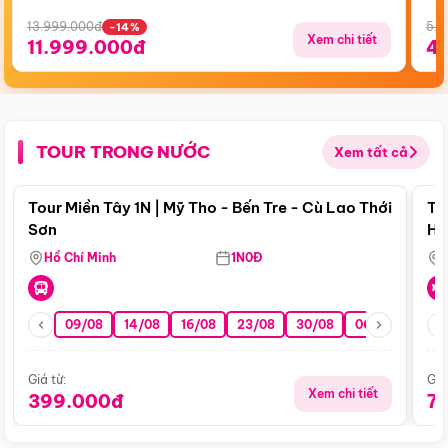
13.999.000đ
5.5
-14%
Xem chi tiết
11.999.000đ
4
TOUR TRONG NƯỚC
Xem tất cả
Điểm nổi bật
Tour Miền Tây 1N | Mỹ Tho - Bến Tre - Cù Lao Thới
To
Sơn
Hu
Hồ Chí Minh
1N0Đ
09/08
14/08
16/08
23/08
30/08
06/09
13/0
Giá từ:
Giá
Xem chi tiết
399.000đ
7