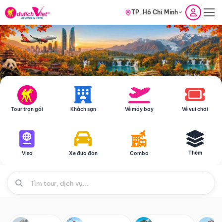
TP. Hồ Chí Minh
Tour trọn gói
Khách sạn
Vé máy bay
Vé vui chơi
Thêm
Visa
Xe đưa đón
Combo