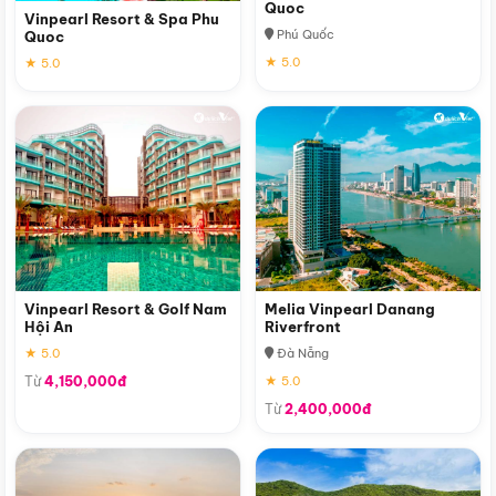
Quoc
Vinpearl Resort & Spa Phu
Phú Quốc
Quoc
★ 5.0
★ 5.0
Vinpearl Resort & Golf Nam
Melia Vinpearl Danang
Hội An
Riverfront
★ 5.0
Đà Nẵng
Từ
4,150,000đ
★ 5.0
Từ
2,400,000đ