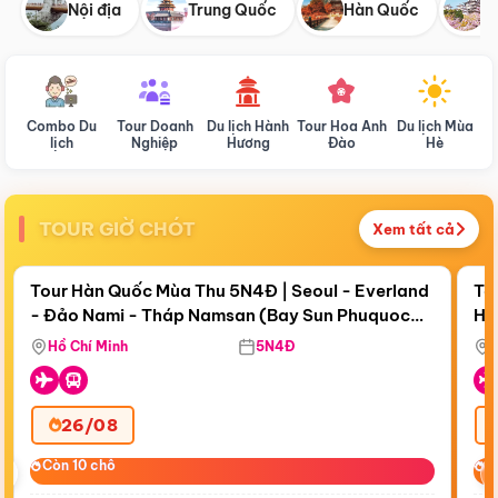
Nội địa
Trung Quốc
Hàn Quốc
N
Combo Du
Tour Doanh
Du lịch Hành
Tour Hoa Anh
Du lịch Mùa
D
lịch
Nghiệp
Hương
Đào
Hè
TOUR GIỜ CHÓT
Xem tất cả
Điểm nổi bật
Còn
18 ngày 16:30:35
Cò
Tour Hàn Quốc Mùa Thu 5N4Đ | Seoul - Everland
To
- Đảo Nami - Tháp Namsan (Bay Sun Phuquoc
Hò
Bay Sun Phuquoc Airways
Tặ
Airways)
Aq
Hồ Chí Minh
5N4Đ
26/08
‹
Còn 10 chỗ
Còn 10 chỗ
C
C