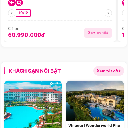
10/12
Giá từ:
Giá
Xem chi tiết
60.990.000đ
1
KHÁCH SẠN NỔI BẬT
Xem tất cả
Vinpearl Wonderworld Phu