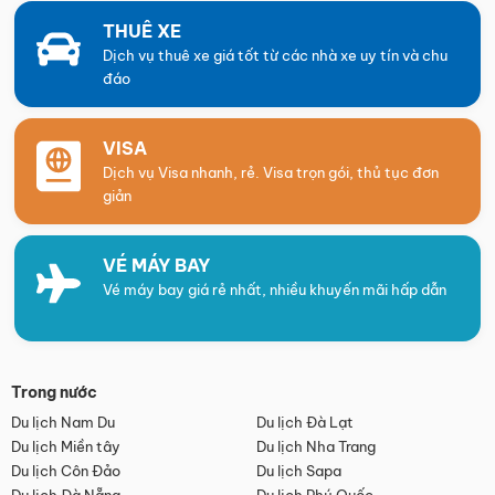
THUÊ XE
Dịch vụ thuê xe giá tốt từ các nhà xe uy tín và chu
đáo
VISA
Dịch vụ Visa nhanh, rẻ. Visa trọn gói, thủ tục đơn
giản
VÉ MÁY BAY
Vé máy bay giá rẻ nhất, nhiều khuyến mãi hấp dẫn
Trong nước
Du lịch Nam Du
Du lịch Đà Lạt
Du lịch Miền tây
Du lịch Nha Trang
Du lịch Côn Đảo
Du lịch Sapa