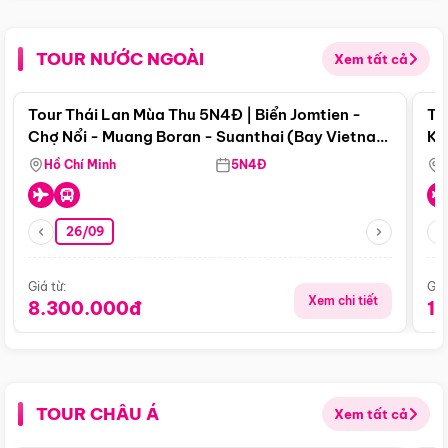
TOUR NƯỚC NGOÀI
Xem tất cả
Điểm nổi bật
Tour Thái Lan Mùa Thu 5N4Đ | Biển Jomtien -
To
Chợ Nổi - Muang Boran - Suanthai (Bay Vietnam
Ku
Airlines)
Si
Hồ Chí Minh
5N4Đ
26/09
Giá từ:
Giá
Xem chi tiết
8.300.000đ
1
TOUR CHÂU Á
Xem tất cả
Điểm nổi bật