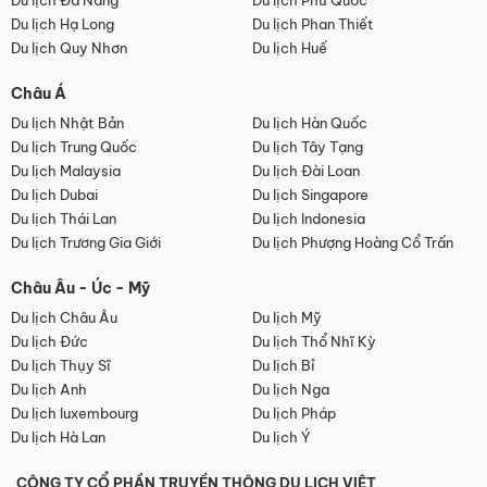
Du lịch Đà Nẵng
Du lịch Phú Quốc
Du lịch Hạ Long
Du lịch Phan Thiết
Du lịch Quy Nhơn
Du lịch Huế
Châu Á
Du lịch Nhật Bản
Du lịch Hàn Quốc
Du lịch Trung Quốc
Du lịch Tây Tạng
Du lịch Malaysia
Du lịch Đài Loan
Du lịch Dubai
Du lịch Singapore
Du lịch Thái Lan
Du lịch Indonesia
Du lịch Trương Gia Giới
Du lịch Phượng Hoàng Cổ Trấn
Châu Âu - Úc - Mỹ
Du lịch Châu Âu
Du lịch Mỹ
Du lịch Đức
Du lịch Thổ Nhĩ Kỳ
Du lịch Thụy Sĩ
Du lịch Bỉ
Du lịch Anh
Du lịch Nga
Du lịch luxembourg
Du lịch Pháp
Du lịch Hà Lan
Du lịch Ý
CÔNG TY CỔ PHẦN TRUYỀN THÔNG DU LỊCH VIỆT