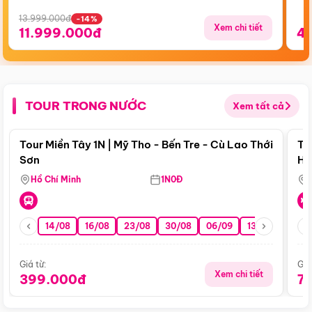
13.999.000đ
-14%
Xem chi tiết
11.999.000đ
4
TOUR TRONG NƯỚC
Xem tất cả
Điểm nổi bật
Tour Miền Tây 1N | Mỹ Tho - Bến Tre - Cù Lao Thới
To
Sơn
Hu
Hồ Chí Minh
1N0Đ
14/08
16/08
23/08
30/08
06/09
13/09
20/0
Giá từ:
Giá
Xem chi tiết
399.000đ
7