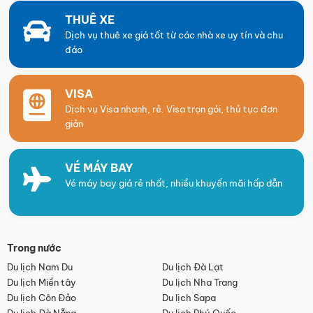
THUÊ XE
Dịch vụ thuê xe giá tốt từ các nhà xe uy tín và chu
đáo
VISA
Dịch vụ Visa nhanh, rẻ. Visa trọn gói, thủ tục đơn
giản
VÉ MÁY BAY
Vé máy bay giá rẻ nhất, nhiều khuyến mãi hấp dẫn
Trong nước
Du lịch Nam Du
Du lịch Đà Lạt
Du lịch Miền tây
Du lịch Nha Trang
Du lịch Côn Đảo
Du lịch Sapa