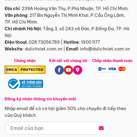
Địa chỉ
: 239A Hoàng Văn Thụ, P.Phú Nhuận, TP. Hồ Chí Minh.
Văn phòng
:
217 Bis Nguyễn Thị Minh Khai, P.Cầu Ông Lãnh,
TP. Hồ Chí Minh.
Chi nhánh Hà Nội
:
Tầng 3, số 243 xã Đàn, P.Đống Đa, TP. Hà
Nội
Điện thoại
:
028 73056789
|
Hotline
:
1900 1177
Website
:
dulichviet.com.vn
|
Email
:
info@dulichviet.com.vn
Chứng nhận
Kết nối với chúng tôi
Chấp nhận thanh toán
Đăng ký nhận thông tin khuyến mãi
Nhập email để có cơ hội giảm 50% cho chuyến đi tiếp theo
của Quý khách