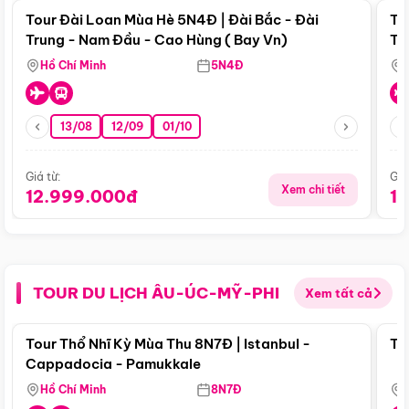
Tour Đài Loan Mùa Hè 5N4Đ | Đài Bắc - Đài
To
Trung - Nam Đầu - Cao Hùng ( Bay Vn)
Tr
Hồ Chí Minh
5N4Đ
13/08
12/09
01/10
Giá từ:
Giá
Xem chi tiết
12.999.000đ
1
TOUR DU LỊCH ÂU-ÚC-MỸ-PHI
Xem tất cả
Điểm nổi bật
Tour Thổ Nhĩ Kỳ Mùa Thu 8N7Đ | Istanbul -
To
Cappadocia - Pamukkale
Hồ Chí Minh
8N7Đ