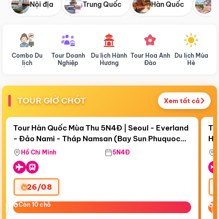
Nội địa
Trung Quốc
Hàn Quốc
N
Combo Du
Tour Doanh
Du lịch Hành
Tour Hoa Anh
Du lịch Mùa
D
lịch
Nghiệp
Hương
Đào
Hè
TOUR GIỜ CHÓT
Xem tất cả
Điểm nổi bật
Còn
19 ngày 05:43:10
Cò
Tour Hàn Quốc Mùa Thu 5N4Đ | Seoul - Everland
To
- Đảo Nami - Tháp Namsan (Bay Sun Phuquoc
Hò
Tặ
Airways)
Aq
Hồ Chí Minh
5N4Đ
26/08
‹
Còn 10 chỗ
Còn 10 chỗ
C
C