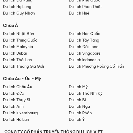
Du lịch Đà Nẵng
Du lịch Phú Quốc
Du lịch Hạ Long
Du lịch Phan Thiết
Du lịch Quy Nhơn
Du lịch Huế
Châu Á
Du lịch Nhật Bản
Du lịch Hàn Quốc
Du lịch Trung Quốc
Du lịch Tây Tạng
Du lịch Malaysia
Du lịch Đài Loan
Du lịch Dubai
Du lịch Singapore
Du lịch Thái Lan
Du lịch Indonesia
Du lịch Trương Gia Giới
Du lịch Phượng Hoàng Cổ Trấn
Châu Âu - Úc - Mỹ
Du lịch Châu Âu
Du lịch Mỹ
Du lịch Đức
Du lịch Thổ Nhĩ Kỳ
Du lịch Thụy Sĩ
Du lịch Bỉ
Du lịch Anh
Du lịch Nga
Du lịch luxembourg
Du lịch Pháp
Du lịch Hà Lan
Du lịch Ý
CÔNG TY CỔ PHẦN TRUYỀN THÔNG DU LỊCH VIỆT