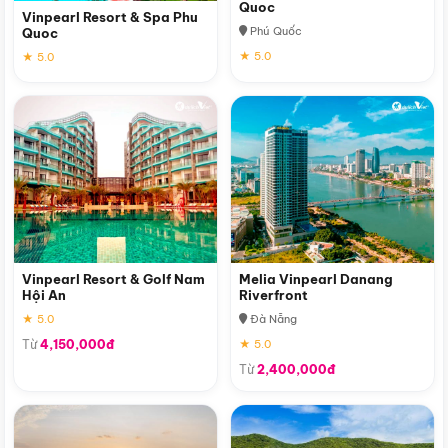
Quoc
Vinpearl Resort & Spa Phu
Phú Quốc
Quoc
★ 5.0
★ 5.0
Vinpearl Resort & Golf Nam
Melia Vinpearl Danang
Hội An
Riverfront
★ 5.0
Đà Nẵng
Từ
4,150,000đ
★ 5.0
Từ
2,400,000đ