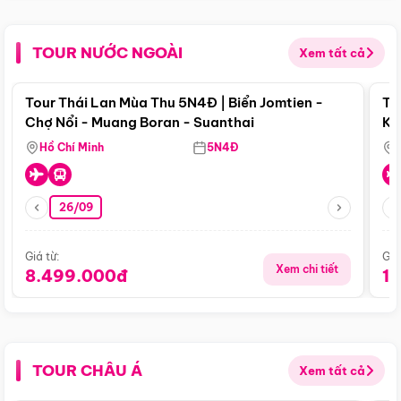
TOUR NƯỚC NGOÀI
Xem tất cả
Điểm nổi bật
Tour Thái Lan Mùa Thu 5N4Đ | Biển Jomtien -
To
Chợ Nổi - Muang Boran - Suanthai
Ku
Si
Hồ Chí Minh
5N4Đ
26/09
Giá từ:
Giá
Xem chi tiết
8.499.000đ
1
TOUR CHÂU Á
Xem tất cả
Điểm nổi bật