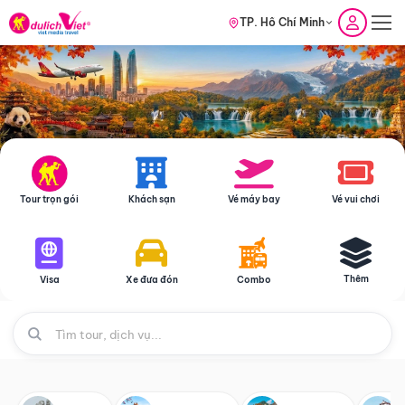
TP. Hồ Chí Minh
Tour trọn gói
Khách sạn
Vé máy bay
Vé vui chơi
Thêm
Visa
Xe đưa đón
Combo