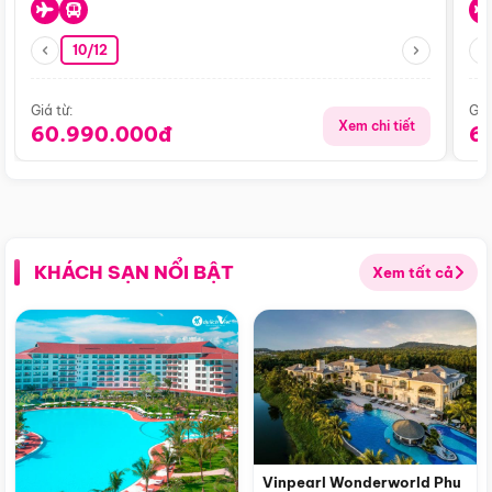
10/12
Giá từ:
Giá
Xem chi tiết
60.990.000đ
6
KHÁCH SẠN NỔI BẬT
Xem tất cả
Vinpearl Wonderworld Phu