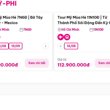
Ỹ-PHI
Điểm nổi bật
Điểm nổi
ỹ Mùa Hè 7N6Đ | Bờ Tây
Tour Mỹ Mùa Hè 11N10Đ | Từ
 - Mexico
Thành Phố Sôi Động Đến Kỳ
Thiên Nhiên Mỹ
í Minh
7N6Đ
Hồ Chí Minh
11N10Đ
8/08
19/09
14/08
Giá từ:
Xem chi tiết
Xem chi 
00.000đ
112.900.000đ