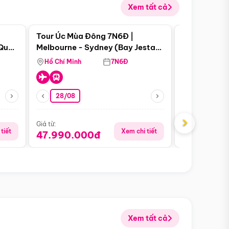
Xem tất cả
 bật
Điểm nổi bật
Tour Úc Mùa Đông 7N6Đ |
Tour Nam Ph
 Quan
Melbourne - Sydney (Bay Jestar
Cape Town -
Airways)
Bàn - Johan
Hồ Chí Minh
7N6Đ
Hồ Chí Minh
Safari - Lo
28/08
28/08
›
Giá từ:
Giá từ:
tiết
Xem chi tiết
47.990.000đ
88.900.0
Xem tất cả