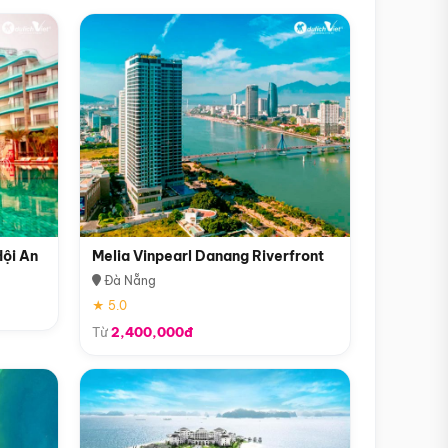
Hội An
Melia Vinpearl Danang Riverfront
Đà Nẵng
★ 5.0
Từ
2,400,000đ