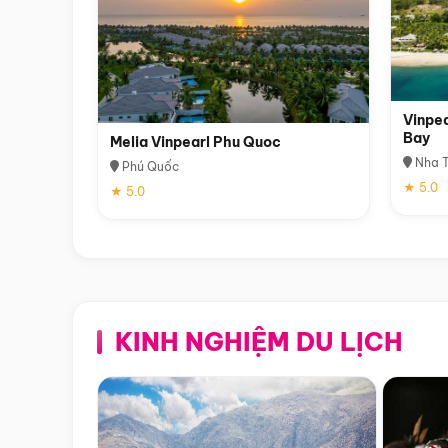
Vinpea
Bay
Melia Vinpearl Phu Quoc
Nha T
Phú Quốc
★ 5.0
★ 5.0
KINH NGHIỆM DU LỊCH