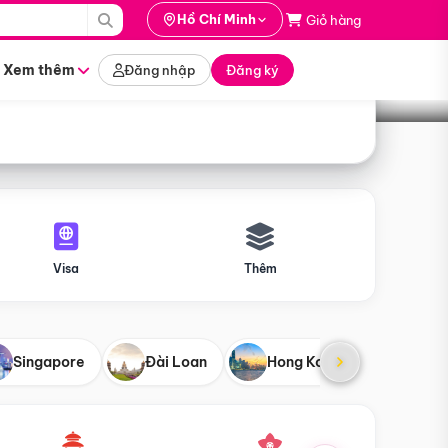
i hành
Hồ Chí Minh
Giỏ hàng
Tìm tour
tháng nào
Xem thêm
Đăng nhập
Đăng ký
Visa
Thêm
Singapore
Đài Loan
Hong Kong
Mỹ