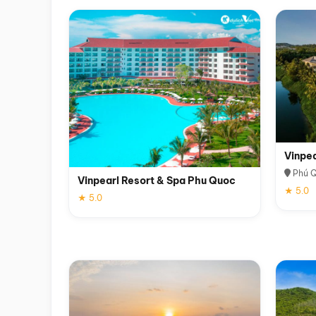
Vinpe
Phú 
Vinpearl Resort & Spa Phu Quoc
★ 5.0
★ 5.0