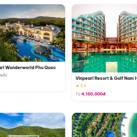
arl Wonderworld Phu Quoc
Quốc
Vinpearl Resort & Golf Nam 
★ 5.0
Từ
4,150,000đ