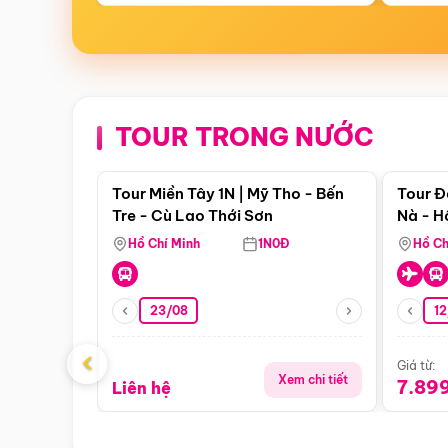
TOUR TRONG NƯỚC
Điểm nổi bật
Tour Miền Tây 1N | Mỹ Tho - Bến
Tour Đ
Tre - Cù Lao Thới Sơn
Nà - H
Nha
Hồ Chí Minh
1N0Đ
Hồ Ch
23/08
12
‹
Giá từ:
Xem chi tiết
7.89
Liên hệ