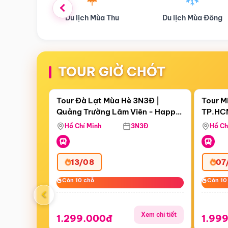
ùa Thu
Du lịch Mùa Đông
Combo Du lịch
TOUR GIỜ CHÓT
Điểm nổi bật
Còn
06 ngày 20:09:08
Còn
00 
Tour Đà Lạt Mùa Hè 3N3Đ |
Tour M
Quảng Trường Lâm Viên - Happy
TP.HCM
Hill - Puppy Farm
Thơ - 
Hồ Chí Minh
3N3Đ
Hồ Ch
Mau
13/08
07
Còn 10 chỗ
Còn 10 chỗ
Còn 10
Còn 10
‹
Xem chi tiết
1.299.000đ
1.99