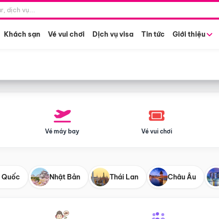
Điểm khởi hành
Tháng khở
Hồ Chí Minh
Bất kỳ 
Khách sạn
Vé vui chơi
Dịch vụ visa
Tin tức
Giới thiệu
Vé máy bay
Vé vui chơi
 Quốc
Nhật Bản
Thái Lan
Châu Âu