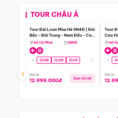
TOUR CHÂU Á
Điểm nổi bật
Tour Đài Loan Mùa Hè 5N4Đ | Đài
Tour Đ
Bắc - Đài Trung - Nam Đầu - Cao
Cao Hù
Hùng ( Bay Vn)
(Bay V
Hồ Chí Minh
5N4Đ
Hồ Ch
13/08
12/09
01/10
0
‹
Giá từ:
Giá từ:
Xem chi tiết
12.999.000đ
12.9