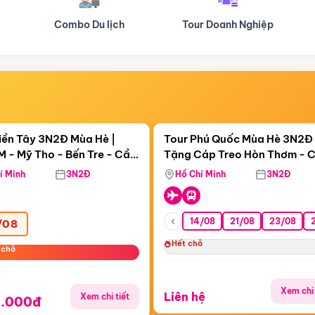
Tour Doanh Nghiệp
Du lịch Hành Hương
Điểm nổi bật
Điểm nổi
ngày 20:09:08
Còn
20:09:06
iền Tây 3N2Đ Mùa Hè |
Tour Phú Quốc Mùa Hè 3N2Đ 
 - Mỹ Tho - Bến Tre - Cần
Tặng Cáp Treo Hòn Thơm - 
Sóc Trăng - Bạc Liêu - Cà
Hôn - Công Viên Nước Aquat
í Minh
3N2Đ
Hồ Chí Minh
3N2Đ
14/08
21/08
23/08
/08
Hết chỗ
 chỗ
 chỗ
Xem chi 
Liên hệ
Xem chi tiết
9.000đ