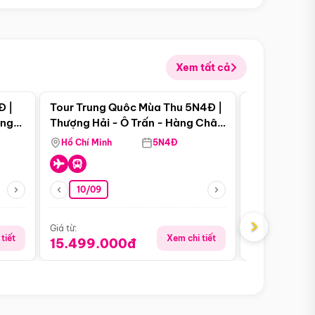
Xem tất cả
 bật
Điểm nổi bật
Đ |
Tour Trung Quôc Mùa Thu 5N4Đ |
Tour Trung
àng
Thượng Hải - Ô Trấn - Hàng Châu
| Thành Đô 
(Tour Không Shopping)
Viên Gấu Tr
Hồ Chí Minh
5N4Đ
Hồ Chí Minh
10/09
06/08
›
Giá từ:
Giá từ:
tiết
Xem chi tiết
15.499.000đ
18.990.0