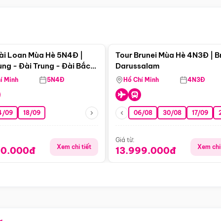
Điểm nổi bật
Điểm nổi
ài Loan Mùa Hè 5N4Đ |
Tour Brunei Mùa Hè 4N3Đ | B
ng - Đài Trung - Đài Bắc
Darussalam
j)
í Minh
5N4Đ
Hồ Chí Minh
4N3Đ
4/09
18/09
06/08
30/08
17/09
Giá từ:
Xem chi tiết
Xem chi 
90.000đ
13.999.000đ