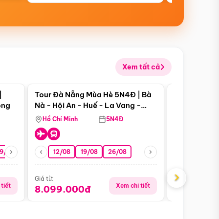
Xem tất cả
 bật
Điểm nổi bật
|
Tour Đà Nẵng Mùa Hè 5N4Đ | Bà
Tour Phú Qu
ong
Nà - Hội An - Huế - La Vang -
World - Vin
Động Thiên Đường
Hòn Thơm
Hồ Chí Minh
5N4Đ
Hồ Chí Minh
19/08
22/08
26/08
12/08
19/08
05/09
26/08
09/09
09/08
›
Giá từ:
Giá từ:
tiết
Xem chi tiết
8.099.000đ
5.899.00