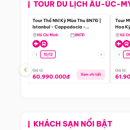
TOUR DU LỊCH ÂU-ÚC-M
Điểm nổi bật
Tour Thổ Nhĩ Kỳ Mùa Thu 8N7Đ |
Tour M
Istanbul - Cappadocia -
Hoa Kỳ
Pamukkale
Hồ Chí Minh
8N7Đ
Hồ Ch
10/12
0
‹
Giá từ:
Giá từ:
Xem chi tiết
60.990.000đ
61.9
KHÁCH SẠN NỔI BẬT