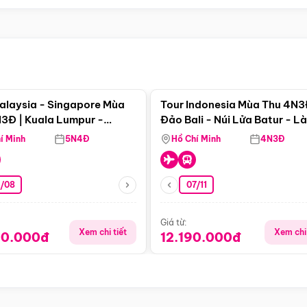
Điểm nổi bật
Điểm nổi
alaysia - Singapore Mùa
Tour Indonesia Mùa Thu 4N3
3Đ | Kuala Lumpur -
Đảo Bali - Núi Lửa Batur - L
a - Johor Baru -
Penglipuran
í Minh
5N4Đ
Hồ Chí Minh
4N3Đ
pore
3/08
07/11
Giá từ:
Xem chi tiết
Xem chi 
90.000đ
12.190.000đ