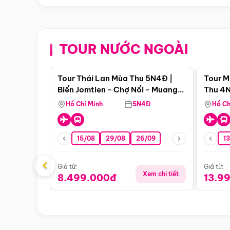
TOUR NƯỚC NGOÀI
Điểm nổi bật
Tour Thái Lan Mùa Thu 5N4Đ |
Tour M
Biển Jomtien - Chợ Nổi - Muang
Thu 4N
Boran - Suanthai
Malacc
Hồ Chí Minh
5N4Đ
Hồ Ch
Singa
15/08
29/08
26/09
1
‹
Giá từ:
Giá từ:
Xem chi tiết
8.499.000đ
13.9