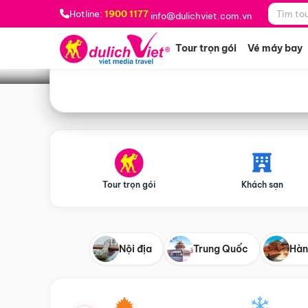
Bạn muốn đi đâu?
*
Hotline:
1900 1177
info@dulichviet.com.vn
Tour trọn gói
Vé máy bay
Tour trọn gói
Khách sạn
Nội địa
Trung Quốc
Hàn