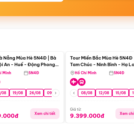
Điểm nổi bật
Điểm nổi
à Nẵng Mùa Hè 5N4Đ | Bà
Tour Miền Bắc Mùa Hè 5N4Đ 
ội An - Huế - Động Phong
Tam Chúc - Ninh Bình - Hạ L
í Minh
5N4Đ
Hồ Chí Minh
5N4Đ
/08
19/08
26/08
09/09
16/09
08/08
23/09
12/08
30/09
15/08
07/10
Giá từ:
Xem chi tiết
Xem chi 
9.000đ
9.399.000đ