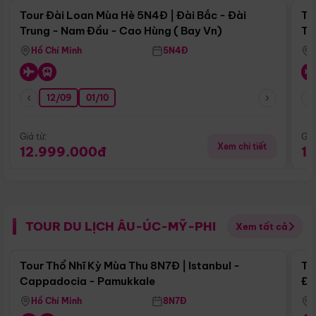
Tour Đài Loan Mùa Hè 5N4Đ | Đài Bắc - Đài
To
Trung - Nam Đầu - Cao Hùng ( Bay Vn)
Tr
Hồ Chí Minh
5N4Đ
12/09
01/10
Giá từ:
Giá
Xem chi tiết
12.999.000đ
1
TOUR DU LỊCH ÂU-ÚC-MỸ-PHI
Xem tất cả
Điểm nổi bật
Tour Thổ Nhĩ Kỳ Mùa Thu 8N7Đ | Istanbul -
To
Cappadocia - Pamukkale
Đế
Hồ Chí Minh
8N7Đ