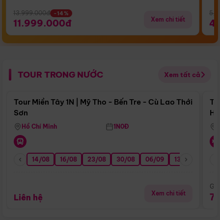
13.999.000đ
5.5
-14%
Xem chi tiết
11.999.000đ
4
TOUR TRONG NƯỚC
Xem tất cả
Điểm nổi bật
Tour Miền Tây 1N | Mỹ Tho - Bến Tre - Cù Lao Thới
To
Sơn
Hu
Hồ Chí Minh
1N0Đ
14/08
16/08
23/08
30/08
06/09
13/09
20/0
Giá
Xem chi tiết
7
Liên hệ