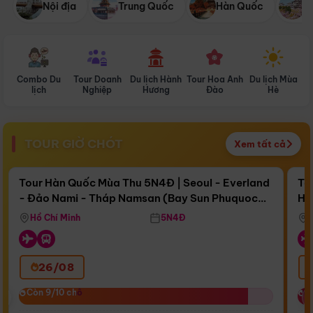
Nội địa
Trung Quốc
Hàn Quốc
N
Combo Du
Tour Doanh
Du lịch Hành
Tour Hoa Anh
Du lịch Mùa
D
lịch
Nghiệp
Hương
Đào
Hè
TOUR GIỜ CHÓT
Xem tất cả
Điểm nổi bật
Còn
16 ngày 22:30:16
Cò
Tour Hàn Quốc Mùa Thu 5N4Đ | Seoul - Everland
To
- Đảo Nami - Tháp Namsan (Bay Sun Phuquoc
Hò
Bay Sun Phuquoc Airways
Tặ
Airways)
Aq
Hồ Chí Minh
5N4Đ
26/08
‹
Còn 9/10 chỗ
Còn 9/10 chỗ
C
C