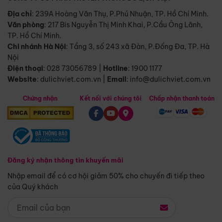
Địa chỉ
: 239A Hoàng Văn Thụ, P.Phú Nhuận, TP. Hồ Chí Minh.
Văn phòng
:
217 Bis Nguyễn Thị Minh Khai, P.Cầu Ông Lãnh,
TP. Hồ Chí Minh.
Chi nhánh Hà Nội
:
Tầng 3, số 243 xã Đàn, P.Đống Đa, TP. Hà
Nội
Điện thoại
:
028 73056789
|
Hotline
:
1900 1177
Website
:
dulichviet.com.vn
|
Email
:
info@dulichviet.com.vn
Chứng nhận
Kết nối với chúng tôi
Chấp nhận thanh toán
Đăng ký nhận thông tin khuyến mãi
Nhập email để có cơ hội giảm 50% cho chuyến đi tiếp theo
của Quý khách