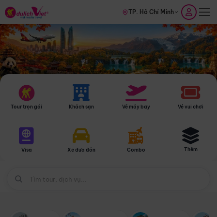
TP. Hồ Chí Minh
Tour trọn gói
Khách sạn
Vé máy bay
Vé vui chơi
Thêm
Visa
Xe đưa đón
Combo