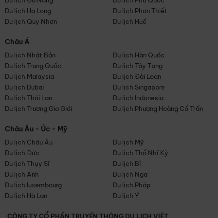
Du lịch Đà Nẵng
Du lịch Phú Quốc
Du lịch Hạ Long
Du lịch Phan Thiết
Du lịch Quy Nhơn
Du lịch Huế
Châu Á
Du lịch Nhật Bản
Du lịch Hàn Quốc
Du lịch Trung Quốc
Du lịch Tây Tạng
Du lịch Malaysia
Du lịch Đài Loan
Du lịch Dubai
Du lịch Singapore
Du lịch Thái Lan
Du lịch Indonesia
Du lịch Trương Gia Giới
Du lịch Phượng Hoàng Cổ Trấn
Châu Âu - Úc - Mỹ
Du lịch Châu Âu
Du lịch Mỹ
Du lịch Đức
Du lịch Thổ Nhĩ Kỳ
Du lịch Thụy Sĩ
Du lịch Bỉ
Du lịch Anh
Du lịch Nga
Du lịch luxembourg
Du lịch Pháp
Du lịch Hà Lan
Du lịch Ý
CÔNG TY CỔ PHẦN TRUYỀN THÔNG DU LỊCH VIỆT