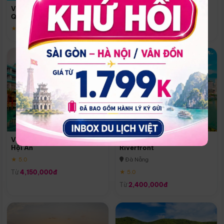
Quoc
Vinpearl Resort & Spa Phu
Phú Quốc
Quoc
★ 5.0
★ 5.0
Vinpearl Resort & Golf Nam
Melia Vinpearl Danang
Hội An
Riverfront
★ 5.0
Đà Nẵng
Từ
4,150,000đ
★ 5.0
Từ
2,400,000đ