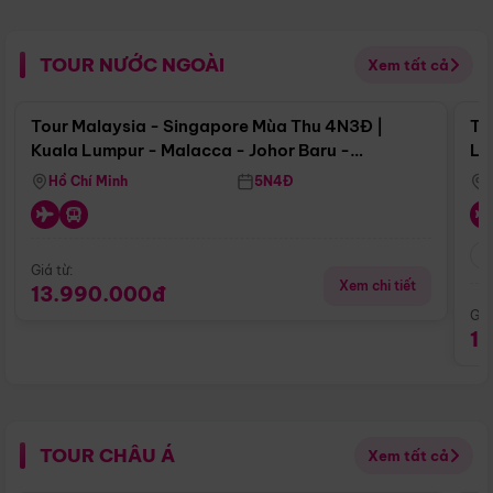
TOUR NƯỚC NGOÀI
Xem tất cả
Điểm nổi bật
Tour Malaysia - Singapore Mùa Thu 4N3Đ |
To
Kuala Lumpur - Malacca - Johor Baru -
Lử
Singapore
Hồ Chí Minh
5N4Đ
Giá từ:
Xem chi tiết
13.990.000đ
Giá
1
TOUR CHÂU Á
Xem tất cả
Điểm nổi bật