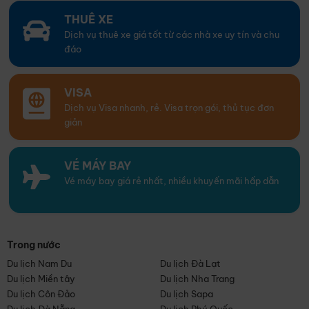
THUÊ XE
Dịch vụ thuê xe giá tốt từ các nhà xe uy tín và chu
đáo
VISA
Dịch vụ Visa nhanh, rẻ. Visa trọn gói, thủ tục đơn
giản
VÉ MÁY BAY
Vé máy bay giá rẻ nhất, nhiều khuyến mãi hấp dẫn
Trong nước
Du lịch Nam Du
Du lịch Đà Lạt
Du lịch Miền tây
Du lịch Nha Trang
Du lịch Côn Đảo
Du lịch Sapa