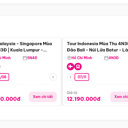
Điểm nổi bật
Điểm nổi
alaysia - Singapore Mùa
Tour Indonesia Mùa Thu 4N3
3Đ | Kuala Lumpur -
Đảo Bali - Núi Lửa Batur - L
a - Johor Baru -
Penglipuran
í Minh
5N4Đ
Hồ Chí Minh
4N3Đ
pore
3/08
07/11
Giá từ:
Xem chi tiết
Xem chi 
90.000đ
12.190.000đ