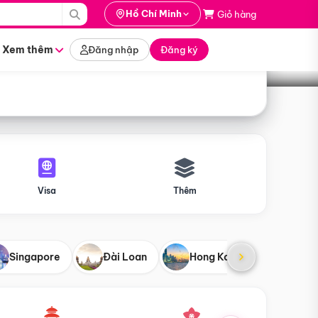
i hành
Hồ Chí Minh
Giỏ hàng
Tìm tour
tháng nào
Xem thêm
Đăng nhập
Đăng ký
Visa
Thêm
Singapore
Đài Loan
Hong Kong
Mỹ