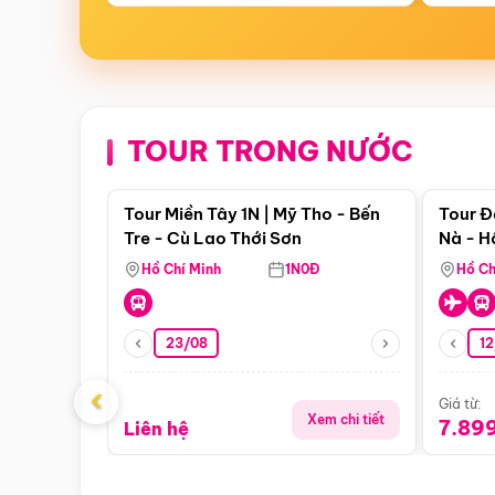
TOUR TRONG NƯỚC
Điểm nổi bật
Tour Miền Tây 1N | Mỹ Tho - Bến
Tour Đ
Tre - Cù Lao Thới Sơn
Nà - H
Nha
Hồ Chí Minh
1N0Đ
Hồ Ch
23/08
12
‹
Giá từ:
Xem chi tiết
7.89
Liên hệ