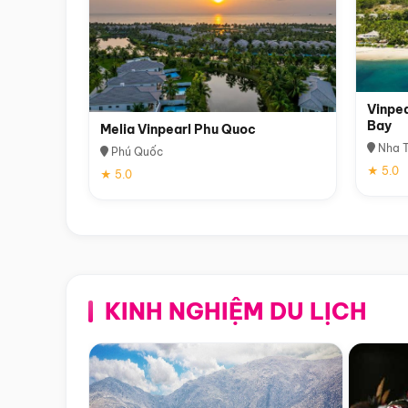
Vinpea
Bay
Melia Vinpearl Phu Quoc
Nha T
Phú Quốc
★ 5.0
★ 5.0
KINH NGHIỆM DU LỊCH