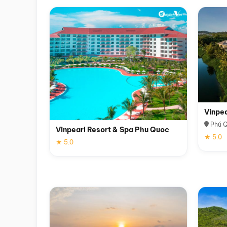
Vinpe
Phú 
Vinpearl Resort & Spa Phu Quoc
★ 5.0
★ 5.0