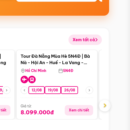
Xem tất cả
 bật
Điểm nổi bật
|
Tour Đà Nẵng Mùa Hè 5N4Đ | Bà
Tour Phú Qu
ong
Nà - Hội An - Huế - La Vang -
World - Vin
Động Thiên Đường
Hòn Thơm
Hồ Chí Minh
5N4Đ
Hồ Chí Minh
19/08
22/08
26/08
12/08
19/08
05/09
26/08
09/09
09/08
›
Giá từ:
Giá từ:
tiết
Xem chi tiết
8.099.000đ
5.899.00