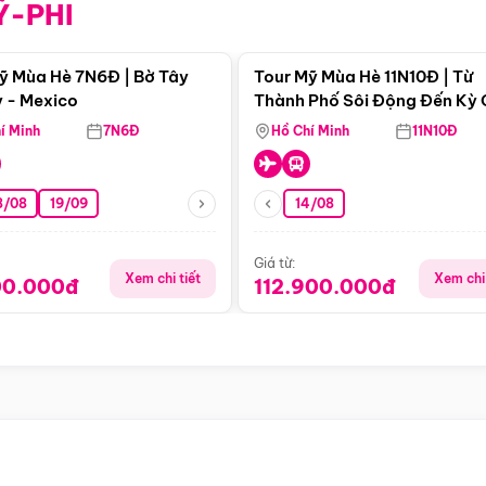
Ỹ-PHI
Điểm nổi bật
Điểm nổi
ỹ Mùa Hè 7N6Đ | Bờ Tây
Tour Mỹ Mùa Hè 11N10Đ | Từ
 - Mexico
Thành Phố Sôi Động Đến Kỳ
Thiên Nhiên Mỹ
í Minh
7N6Đ
Hồ Chí Minh
11N10Đ
8/08
19/09
14/08
Giá từ:
Xem chi tiết
Xem chi 
00.000đ
112.900.000đ