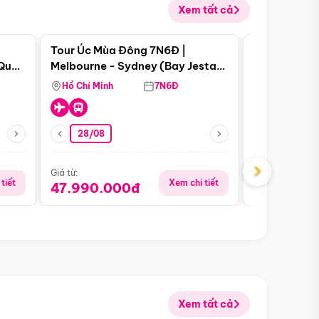
Xem tất cả
 bật
Điểm nổi bật
Tour Úc Mùa Đông 7N6Đ |
Tour Nam Ph
 Quan
Melbourne - Sydney (Bay Jestar
Cape Town -
Airways)
Bàn - Johan
Hồ Chí Minh
7N6Đ
Hồ Chí Minh
Safari - Lo
28/08
28/08
›
Giá từ:
Giá từ:
tiết
Xem chi tiết
47.990.000đ
88.900.0
Xem tất cả