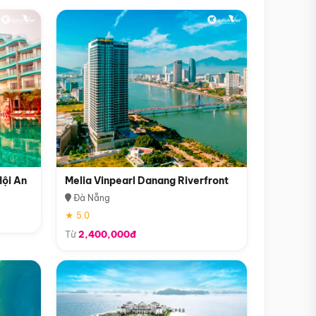
Hội An
Melia Vinpearl Danang Riverfront
Đà Nẵng
★ 5.0
Từ
2,400,000đ