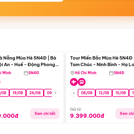
Điểm nổi bật
Điểm nổi
à Nẵng Mùa Hè 5N4Đ | Bà
Tour Miền Bắc Mùa Hè 5N4Đ 
ội An - Huế - Động Phong
Tam Chúc - Ninh Bình - Hạ L
í Minh
5N4Đ
Hồ Chí Minh
5N4Đ
/08
19/08
26/08
09/09
16/09
08/08
23/09
12/08
30/09
15/08
07/10
Giá từ:
Xem chi tiết
Xem chi 
9.000đ
9.399.000đ