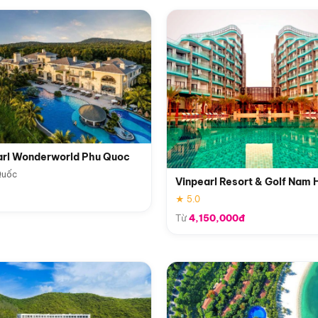
arl Wonderworld Phu Quoc
Quốc
Vinpearl Resort & Golf Nam 
★ 5.0
Từ
4,150,000đ