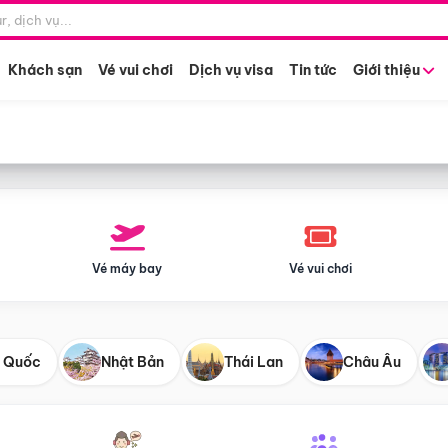
Điểm khởi hành
Tháng khở
Hồ Chí Minh
Bất kỳ 
Khách sạn
Vé vui chơi
Dịch vụ visa
Tin tức
Giới thiệu
Vé máy bay
Vé vui chơi
 Quốc
Nhật Bản
Thái Lan
Châu Âu