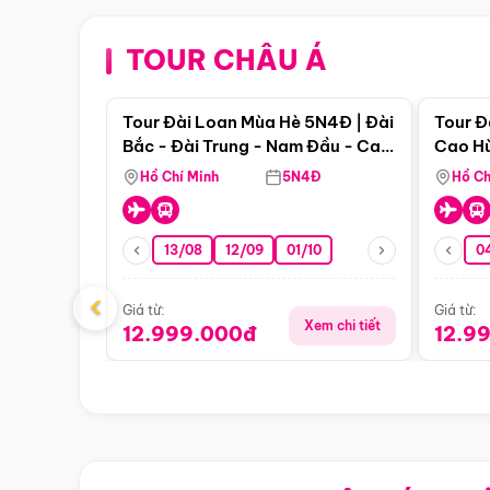
TOUR CHÂU Á
Điểm nổi bật
Tour Đài Loan Mùa Hè 5N4Đ | Đài
Tour Đ
Bắc - Đài Trung - Nam Đầu - Cao
Cao Hù
Hùng ( Bay Vn)
(Bay V
Hồ Chí Minh
5N4Đ
Hồ Ch
13/08
12/09
01/10
0
‹
Giá từ:
Giá từ:
Xem chi tiết
12.999.000đ
12.9