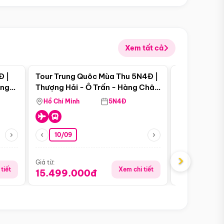
Xem tất cả
 bật
Điểm nổi bật
Đ |
Tour Trung Quôc Mùa Thu 5N4Đ |
Tour Trung
àng
Thượng Hải - Ô Trấn - Hàng Châu
| Thành Đô 
(Tour Không Shopping)
Viên Gấu Tr
Hồ Chí Minh
5N4Đ
Hồ Chí Minh
10/09
06/08
›
Giá từ:
Giá từ:
tiết
Xem chi tiết
15.499.000đ
18.990.0