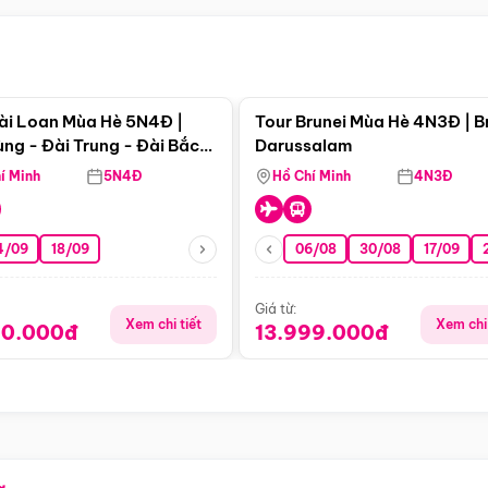
Điểm nổi bật
Điểm nổi
ài Loan Mùa Hè 5N4Đ |
Tour Brunei Mùa Hè 4N3Đ | B
ng - Đài Trung - Đài Bắc
Darussalam
j)
í Minh
5N4Đ
Hồ Chí Minh
4N3Đ
4/09
18/09
06/08
30/08
17/09
Giá từ:
Xem chi tiết
Xem chi 
90.000đ
13.999.000đ