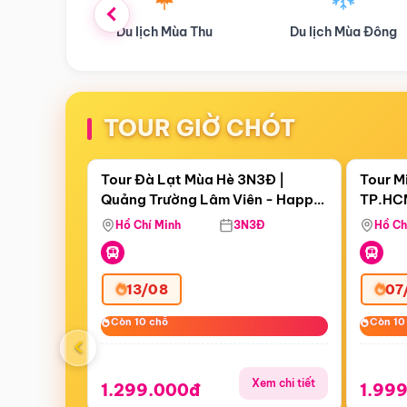
ùa Thu
Du lịch Mùa Đông
Combo Du lịch
TOUR GIỜ CHÓT
Điểm nổi bật
Còn
06 ngày 19:13:33
Còn
00 
Tour Đà Lạt Mùa Hè 3N3Đ |
Tour M
Quảng Trường Lâm Viên - Happy
TP.HCM
Hill - Puppy Farm
Thơ - 
Hồ Chí Minh
3N3Đ
Hồ Ch
Mau
13/08
07
Còn 10 chỗ
Còn 10 chỗ
Còn 10
Còn 10
‹
Xem chi tiết
1.299.000đ
1.99