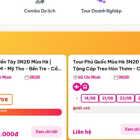
Tour Doanh Nghiệp
Du lịch Hành Hương
Điểm nổi bật
Điểm nổi
ngày 19:13:33
Còn
19:13:31
iền Tây 3N2Đ Mùa Hè |
Tour Phú Quốc Mùa Hè 3N2Đ 
 - Mỹ Tho - Bến Tre - Cần
Tặng Cáp Treo Hòn Thơm - 
Tặng Cáp Treo Hòn Thơm
Sóc Trăng - Bạc Liêu - Cà
Hôn - Công Viên Nước Aquat
í Minh
3N2Đ
Hồ Chí Minh
3N2Đ
14/08
21/08
23/08
/08
Hết chỗ
 chỗ
 chỗ
Xem chi 
Liên hệ
Xem chi tiết
9.000đ