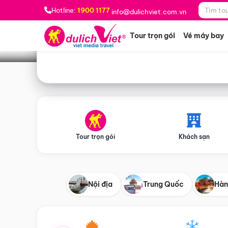
Bạn muốn đi đâu?
*
Hotline:
1900 1177
info@dulichviet.com.vn
Tour trọn gói
Vé máy bay
Tour trọn gói
Khách sạn
Nội địa
Trung Quốc
Hàn