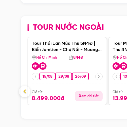
TOUR NƯỚC NGOÀI
Điểm nổi bật
Tour Thái Lan Mùa Thu 5N4Đ |
Tour M
Biển Jomtien - Chợ Nổi - Muang
Thu 4N
Boran - Suanthai
Malacc
Hồ Chí Minh
5N4Đ
Hồ Ch
Singa
15/08
29/08
26/09
1
‹
Giá từ:
Giá từ:
Xem chi tiết
8.499.000đ
13.9