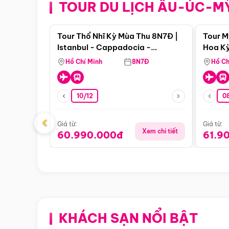
TOUR DU LỊCH ÂU-ÚC-M
Điểm nổi bật
Tour Thổ Nhĩ Kỳ Mùa Thu 8N7Đ |
Tour M
Istanbul - Cappadocia -
Hoa Kỳ
Pamukkale
Hồ Chí Minh
8N7Đ
Hồ Ch
10/12
0
‹
Giá từ:
Giá từ:
Xem chi tiết
60.990.000đ
61.9
KHÁCH SẠN NỔI BẬT