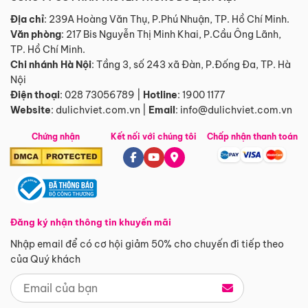
Địa chỉ
: 239A Hoàng Văn Thụ, P.Phú Nhuận, TP. Hồ Chí Minh.
Văn phòng
:
217 Bis Nguyễn Thị Minh Khai, P.Cầu Ông Lãnh,
TP. Hồ Chí Minh.
Chi nhánh Hà Nội
:
Tầng 3, số 243 xã Đàn, P.Đống Đa, TP. Hà
Nội
Điện thoại
:
028 73056789
|
Hotline
:
1900 1177
Website
:
dulichviet.com.vn
|
Email
:
info@dulichviet.com.vn
Chứng nhận
Kết nối với chúng tôi
Chấp nhận thanh toán
Đăng ký nhận thông tin khuyến mãi
Nhập email để có cơ hội giảm 50% cho chuyến đi tiếp theo
của Quý khách