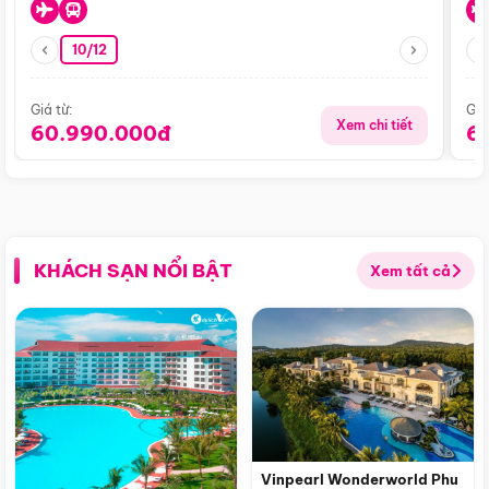
10/12
Giá từ:
Giá
Xem chi tiết
60.990.000đ
6
KHÁCH SẠN NỔI BẬT
Xem tất cả
Vinpearl Wonderworld Phu