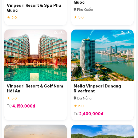
Quoc
Vinpearl Resort & Spa Phu
Phú Quốc
Quoc
★ 5.0
★ 5.0
Vinpearl Resort & Golf Nam
Melia Vinpearl Danang
Hội An
Riverfront
★ 5.0
Đà Nẵng
Từ
4,150,000đ
★ 5.0
Từ
2,400,000đ