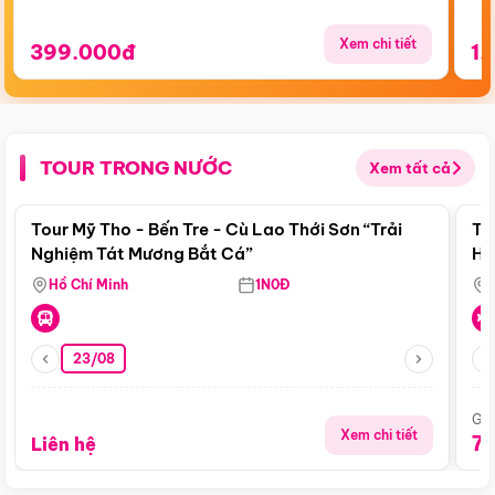
Xem chi tiết
399.000đ
1.
TOUR TRONG NƯỚC
Xem tất cả
Điểm nổi bật
Tour Mỹ Tho - Bến Tre - Cù Lao Thới Sơn “Trải
To
Nghiệm Tát Mương Bắt Cá”
Hu
Hồ Chí Minh
1N0Đ
23/08
Giá
Xem chi tiết
7
Liên hệ