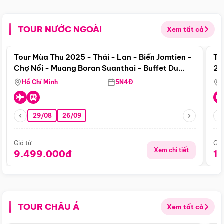
TOUR NƯỚC NGOÀI
Xem tất cả
Điểm nổi bật
Tour Mùa Thu 2025 - Thái - Lan - Biển Jomtien -
To
Chợ Nổi - Muang Boran Suanthai - Buffet Du
20
Thuyền Sông Chaophraya
Hồ Chí Minh
5N4Đ
29/08
26/09
Giá từ:
Giá
Xem chi tiết
9.499.000đ
1
TOUR CHÂU Á
Xem tất cả
Điểm nổi bật