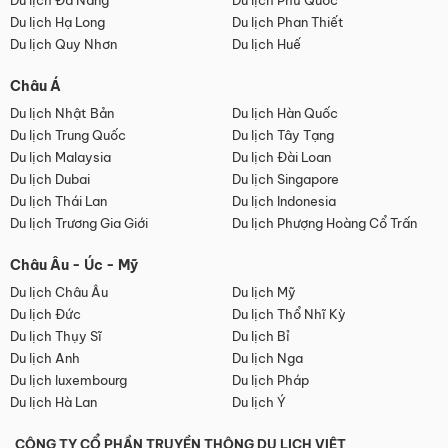
Du lịch Đà Nẵng
Du lịch Phú Quốc
Du lịch Hạ Long
Du lịch Phan Thiết
Du lịch Quy Nhơn
Du lịch Huế
Châu Á
Du lịch Nhật Bản
Du lịch Hàn Quốc
Du lịch Trung Quốc
Du lịch Tây Tạng
Du lịch Malaysia
Du lịch Đài Loan
Du lịch Dubai
Du lịch Singapore
Du lịch Thái Lan
Du lịch Indonesia
Du lịch Trương Gia Giới
Du lịch Phượng Hoàng Cổ Trấn
Châu Âu - Úc - Mỹ
Du lịch Châu Âu
Du lịch Mỹ
Du lịch Đức
Du lịch Thổ Nhĩ Kỳ
Du lịch Thụy Sĩ
Du lịch Bỉ
Du lịch Anh
Du lịch Nga
Du lịch luxembourg
Du lịch Pháp
Du lịch Hà Lan
Du lịch Ý
CÔNG TY CỔ PHẦN TRUYỀN THÔNG DU LỊCH VIỆT