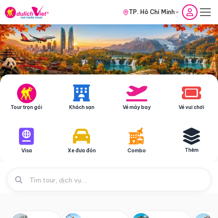
TP. Hồ Chí Minh
Tour trọn gói
Khách sạn
Vé máy bay
Vé vui chơi
Thêm
Visa
Xe đưa đón
Combo