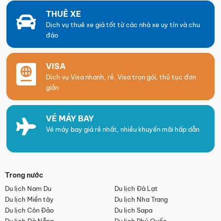
THUÊ XE
Dịch vụ thuê xe giá tốt từ các nhà xe uy tín và chu
đáo
VISA
Dịch vụ Visa nhanh, rẻ. Visa trọn gói, thủ tục đơn
giản
VÉ MÁY BAY
Vé máy bay giá rẻ nhất, nhiều khuyến mãi hấp dẫn
Trong nước
Du lịch Nam Du
Du lịch Đà Lạt
Du lịch Miền tây
Du lịch Nha Trang
Du lịch Côn Đảo
Du lịch Sapa