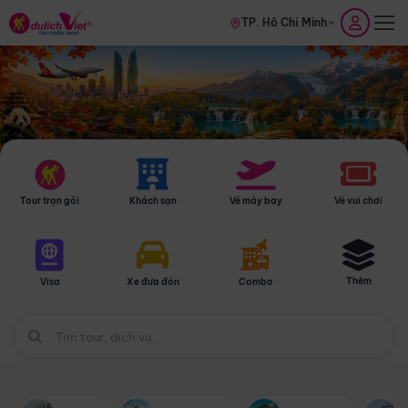
TP. Hồ Chí Minh
Tour trọn gói
Khách sạn
Vé máy bay
Vé vui chơi
Thêm
Visa
Xe đưa đón
Combo