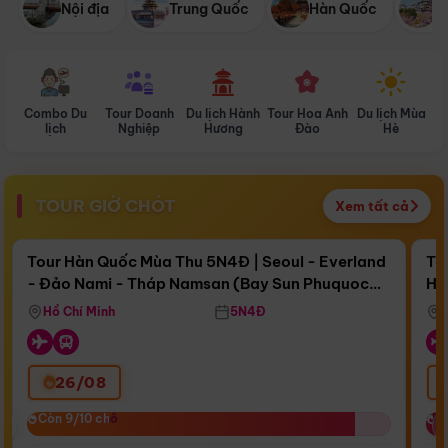
Nội địa
Trung Quốc
Hàn Quốc
N
Combo Du
Tour Doanh
Du lịch Hành
Tour Hoa Anh
Du lịch Mùa
D
lịch
Nghiệp
Hương
Đào
Hè
TOUR GIỜ CHÓT
Xem tất cả
Điểm nổi bật
Còn
17 ngày 12:52:25
Cò
Tour Hàn Quốc Mùa Thu 5N4Đ | Seoul - Everland
To
- Đảo Nami - Tháp Namsan (Bay Sun Phuquoc
Hò
Bay Sun Phuquoc Airways
Tặ
Airways)
Aq
Hồ Chí Minh
5N4Đ
26/08
‹
Còn 9/10 chỗ
Còn 9/10 chỗ
C
C