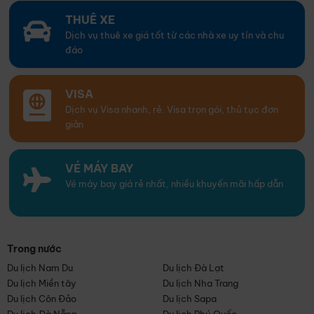
THUÊ XE
Dịch vụ thuê xe giá tốt từ các nhà xe uy tín và chu
đáo
VISA
Dịch vụ Visa nhanh, rẻ. Visa trọn gói, thủ tục đơn
giản
VÉ MÁY BAY
Vé máy bay giá rẻ nhất, nhiều khuyến mãi hấp dẫn
Trong nước
Du lịch Nam Du
Du lịch Đà Lạt
Du lịch Miền tây
Du lịch Nha Trang
Du lịch Côn Đảo
Du lịch Sapa