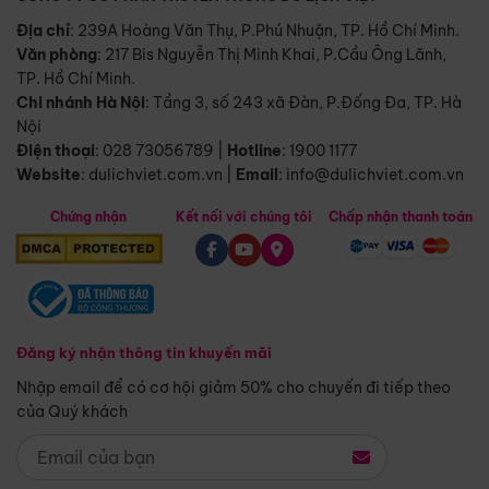
Địa chỉ
: 239A Hoàng Văn Thụ, P.Phú Nhuận, TP. Hồ Chí Minh.
Văn phòng
:
217 Bis Nguyễn Thị Minh Khai, P.Cầu Ông Lãnh,
TP. Hồ Chí Minh.
Chi nhánh Hà Nội
:
Tầng 3, số 243 xã Đàn, P.Đống Đa, TP. Hà
Nội
Điện thoại
:
028 73056789
|
Hotline
:
1900 1177
Website
:
dulichviet.com.vn
|
Email
:
info@dulichviet.com.vn
Chứng nhận
Kết nối với chúng tôi
Chấp nhận thanh toán
Đăng ký nhận thông tin khuyến mãi
Nhập email để có cơ hội giảm 50% cho chuyến đi tiếp theo
của Quý khách