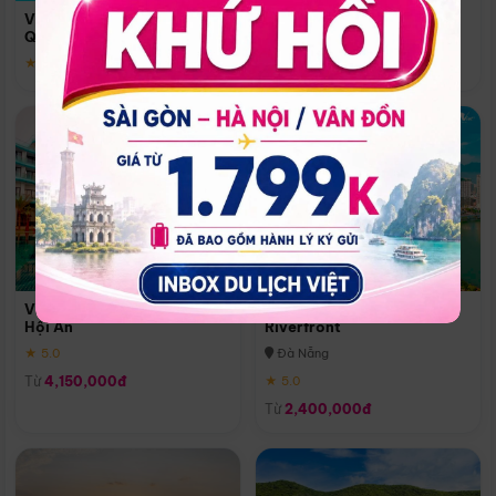
Quoc
Vinpearl Resort & Spa Phu
Phú Quốc
Quoc
★ 5.0
★ 5.0
Vinpearl Resort & Golf Nam
Melia Vinpearl Danang
Hội An
Riverfront
★ 5.0
Đà Nẵng
Từ
4,150,000đ
★ 5.0
Từ
2,400,000đ