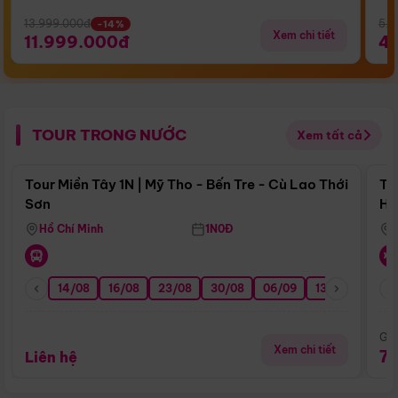
13.999.000đ
5.5
-14%
Xem chi tiết
11.999.000đ
4
TOUR TRONG NƯỚC
Xem tất cả
Điểm nổi bật
Tour Miền Tây 1N | Mỹ Tho - Bến Tre - Cù Lao Thới
To
Sơn
Hu
Hồ Chí Minh
1N0Đ
14/08
16/08
23/08
30/08
06/09
13/09
20/0
Giá
Xem chi tiết
7
Liên hệ