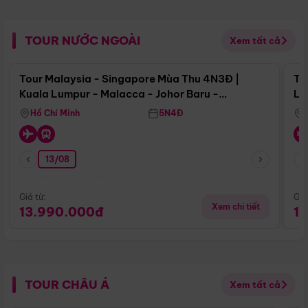
TOUR NƯỚC NGOÀI
Xem tất cả
Điểm nổi bật
Tour Malaysia - Singapore Mùa Thu 4N3Đ |
To
Kuala Lumpur - Malacca - Johor Baru -
Lử
Singapore
Hồ Chí Minh
5N4Đ
13/08
Giá từ:
Giá
Xem chi tiết
13.990.000đ
1
TOUR CHÂU Á
Xem tất cả
Điểm nổi bật