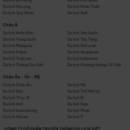
Du lịch Đà Nẵng
Du lịch Phú Quốc
Du lịch Hạ Long
Du lịch Phan Thiết
Du lịch Quy Nhơn
Du lịch Huế
Châu Á
Du lịch Nhật Bản
Du lịch Hàn Quốc
Du lịch Trung Quốc
Du lịch Tây Tạng
Du lịch Malaysia
Du lịch Đài Loan
Du lịch Dubai
Du lịch Singapore
Du lịch Thái Lan
Du lịch Indonesia
Du lịch Trương Gia Giới
Du lịch Phượng Hoàng Cổ Trấn
Châu Âu - Úc - Mỹ
Du lịch Châu Âu
Du lịch Mỹ
Du lịch Đức
Du lịch Thổ Nhĩ Kỳ
Du lịch Thụy Sĩ
Du lịch Bỉ
Du lịch Anh
Du lịch Nga
Du lịch luxembourg
Du lịch Pháp
Du lịch Hà Lan
Du lịch Ý
CÔNG TY CỔ PHẦN TRUYỀN THÔNG DU LỊCH VIỆT