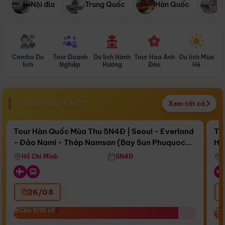
Nội địa
Trung Quốc
Hàn Quốc
N
Combo Du
Tour Doanh
Du lịch Hành
Tour Hoa Anh
Du lịch Mùa
D
lịch
Nghiệp
Hương
Đào
Hè
TOUR GIỜ CHÓT
Xem tất cả
Điểm nổi bật
Còn
16 ngày 17:46:27
Cò
Tour Hàn Quốc Mùa Thu 5N4Đ | Seoul - Everland
To
- Đảo Nami - Tháp Namsan (Bay Sun Phuquoc
Hò
Bay Sun Phuquoc Airways
Tặ
Airways)
Aq
Hồ Chí Minh
5N4Đ
26/08
‹
Còn 9/10 chỗ
Còn 9/10 chỗ
C
C