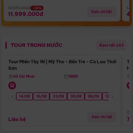
13.999.000đ
5.5
-14%
Xem chi tiết
11.999.000đ
4
TOUR TRONG NƯỚC
Xem tất cả
Điểm nổi bật
Tour Miền Tây 1N | Mỹ Tho - Bến Tre - Cù Lao Thới
To
Sơn
Hu
Hồ Chí Minh
1N0Đ
14/08
16/08
23/08
30/08
06/09
13/09
20/0
Giá
Xem chi tiết
7
Liên hệ