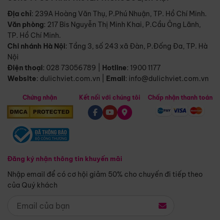
Địa chỉ
: 239A Hoàng Văn Thụ, P.Phú Nhuận, TP. Hồ Chí Minh.
Văn phòng
:
217 Bis Nguyễn Thị Minh Khai, P.Cầu Ông Lãnh,
TP. Hồ Chí Minh.
Chi nhánh Hà Nội
:
Tầng 3, số 243 xã Đàn, P.Đống Đa, TP. Hà
Nội
Điện thoại
:
028 73056789
|
Hotline
:
1900 1177
Website
:
dulichviet.com.vn
|
Email
:
info@dulichviet.com.vn
Chứng nhận
Kết nối với chúng tôi
Chấp nhận thanh toán
Đăng ký nhận thông tin khuyến mãi
Nhập email để có cơ hội giảm 50% cho chuyến đi tiếp theo
của Quý khách