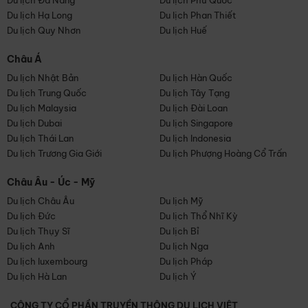
Du lịch Đà Nẵng
Du lịch Phú Quốc
Du lịch Hạ Long
Du lịch Phan Thiết
Du lịch Quy Nhơn
Du lịch Huế
Châu Á
Du lịch Nhật Bản
Du lịch Hàn Quốc
Du lịch Trung Quốc
Du lịch Tây Tạng
Du lịch Malaysia
Du lịch Đài Loan
Du lịch Dubai
Du lịch Singapore
Du lịch Thái Lan
Du lịch Indonesia
Du lịch Trương Gia Giới
Du lịch Phượng Hoàng Cổ Trấn
Châu Âu - Úc - Mỹ
Du lịch Châu Âu
Du lịch Mỹ
Du lịch Đức
Du lịch Thổ Nhĩ Kỳ
Du lịch Thụy Sĩ
Du lịch Bỉ
Du lịch Anh
Du lịch Nga
Du lịch luxembourg
Du lịch Pháp
Du lịch Hà Lan
Du lịch Ý
CÔNG TY CỔ PHẦN TRUYỀN THÔNG DU LỊCH VIỆT