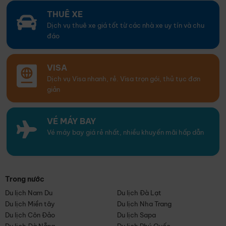
THUÊ XE
Dịch vụ thuê xe giá tốt từ các nhà xe uy tín và chu
đáo
VISA
Dịch vụ Visa nhanh, rẻ. Visa trọn gói, thủ tục đơn
giản
VÉ MÁY BAY
Vé máy bay giá rẻ nhất, nhiều khuyến mãi hấp dẫn
Trong nước
Du lịch Nam Du
Du lịch Đà Lạt
Du lịch Miền tây
Du lịch Nha Trang
Du lịch Côn Đảo
Du lịch Sapa