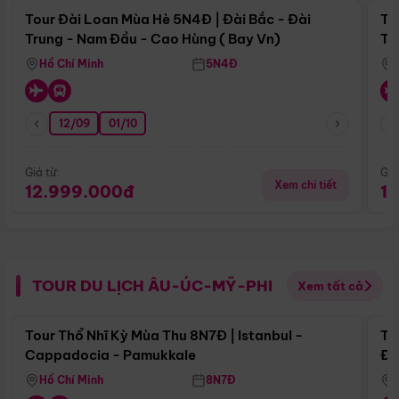
Tour Đài Loan Mùa Hè 5N4Đ | Đài Bắc - Đài
To
Trung - Nam Đầu - Cao Hùng ( Bay Vn)
Tr
Hồ Chí Minh
5N4Đ
12/09
01/10
Giá từ:
Giá
Xem chi tiết
12.999.000đ
1
TOUR DU LỊCH ÂU-ÚC-MỸ-PHI
Xem tất cả
Điểm nổi bật
Tour Thổ Nhĩ Kỳ Mùa Thu 8N7Đ | Istanbul -
To
Cappadocia - Pamukkale
Đế
Hồ Chí Minh
8N7Đ