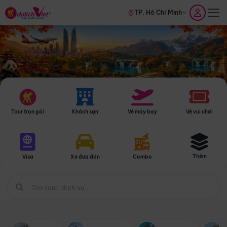
TP. Hồ Chí Minh
Tour trọn gói
Khách sạn
Vé máy bay
Vé vui chơi
Thêm
Visa
Xe đưa đón
Combo