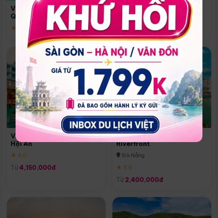
Quoc
Vinpearl Resort & Spa Phu
Phú Quốc
Quoc
★ 5.0
★ 5.0
Vinpearl Resort & Golf Nam
Melia Vinpearl Danang
Hội An
Riverfront
★ 5.0
Đà Nẵng
Từ
4,150,000đ
★ 5.0
Từ
2,400,000đ