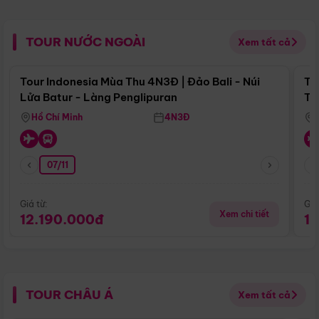
TOUR NƯỚC NGOÀI
Xem tất cả
Điểm nổi bật
Tour Indonesia Mùa Thu 4N3Đ | Đảo Bali - Núi
To
Lửa Batur - Làng Penglipuran
Tr
Hồ Chí Minh
4N3Đ
07/11
Giá từ:
Giá
Xem chi tiết
12.190.000đ
1
TOUR CHÂU Á
Xem tất cả
Điểm nổi bật