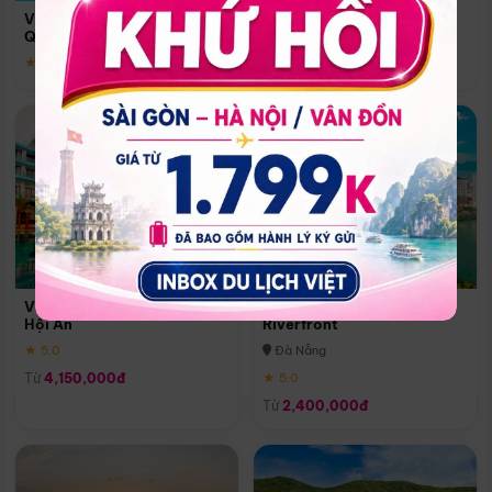
Quoc
Vinpearl Resort & Spa Phu
Phú Quốc
Quoc
★ 5.0
★ 5.0
Vinpearl Resort & Golf Nam
Melia Vinpearl Danang
Hội An
Riverfront
★ 5.0
Đà Nẵng
Từ
4,150,000đ
★ 5.0
Từ
2,400,000đ