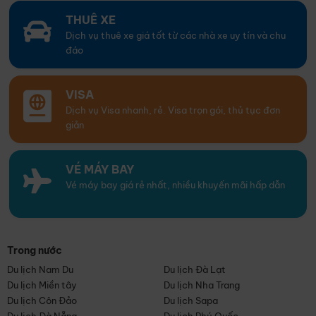
THUÊ XE
Dịch vụ thuê xe giá tốt từ các nhà xe uy tín và chu
đáo
VISA
Dịch vụ Visa nhanh, rẻ. Visa trọn gói, thủ tục đơn
giản
VÉ MÁY BAY
Vé máy bay giá rẻ nhất, nhiều khuyến mãi hấp dẫn
Trong nước
Du lịch Nam Du
Du lịch Đà Lạt
Du lịch Miền tây
Du lịch Nha Trang
Du lịch Côn Đảo
Du lịch Sapa