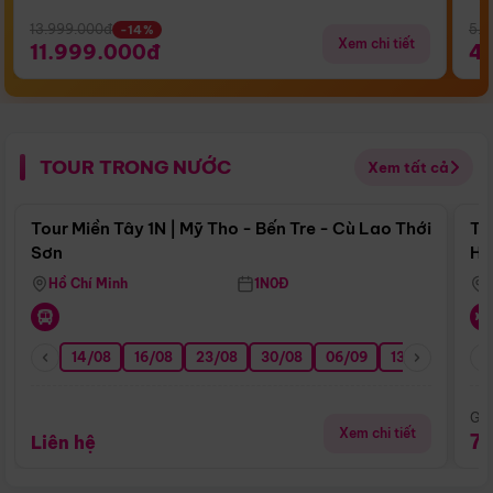
13.999.000đ
5.5
-14%
Xem chi tiết
11.999.000đ
4
TOUR TRONG NƯỚC
Xem tất cả
Điểm nổi bật
Tour Miền Tây 1N | Mỹ Tho - Bến Tre - Cù Lao Thới
To
Sơn
Hu
Hồ Chí Minh
1N0Đ
14/08
16/08
23/08
30/08
06/09
13/09
20/0
Giá
Xem chi tiết
7
Liên hệ