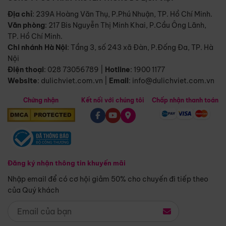
Địa chỉ
: 239A Hoàng Văn Thụ, P.Phú Nhuận, TP. Hồ Chí Minh.
Văn phòng
:
217 Bis Nguyễn Thị Minh Khai, P.Cầu Ông Lãnh,
TP. Hồ Chí Minh.
Chi nhánh Hà Nội
:
Tầng 3, số 243 xã Đàn, P.Đống Đa, TP. Hà
Nội
Điện thoại
:
028 73056789
|
Hotline
:
1900 1177
Website
:
dulichviet.com.vn
|
Email
:
info@dulichviet.com.vn
Chứng nhận
Kết nối với chúng tôi
Chấp nhận thanh toán
Đăng ký nhận thông tin khuyến mãi
Nhập email để có cơ hội giảm 50% cho chuyến đi tiếp theo
của Quý khách