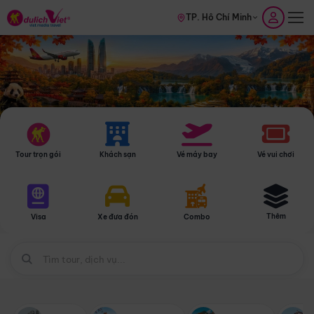
TP. Hồ Chí Minh
Tour trọn gói
Khách sạn
Vé máy bay
Vé vui chơi
Thêm
Visa
Xe đưa đón
Combo