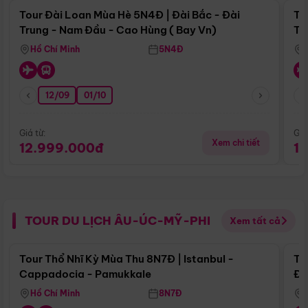
Tour Đài Loan Mùa Hè 5N4Đ | Đài Bắc - Đài
To
Trung - Nam Đầu - Cao Hùng ( Bay Vn)
Tr
Hồ Chí Minh
5N4Đ
12/09
01/10
Giá từ:
Giá
Xem chi tiết
12.999.000đ
1
TOUR DU LỊCH ÂU-ÚC-MỸ-PHI
Xem tất cả
Điểm nổi bật
Tour Thổ Nhĩ Kỳ Mùa Thu 8N7Đ | Istanbul -
To
Cappadocia - Pamukkale
Đế
Hồ Chí Minh
8N7Đ