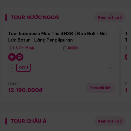
TOUR NƯỚC NGOÀI
Xem tất cả
Điểm nổi bật
Tour Indonesia Mùa Thu 4N3Đ | Đảo Bali - Núi
To
Lửa Batur - Làng Penglipuran
Tr
Hồ Chí Minh
4N3Đ
07/11
Giá từ:
Giá
Xem chi tiết
12.190.000đ
1
TOUR CHÂU Á
Xem tất cả
Điểm nổi bật