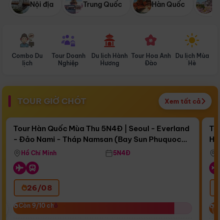
Nội địa
Trung Quốc
Hàn Quốc
N
Combo Du
Tour Doanh
Du lịch Hành
Tour Hoa Anh
Du lịch Mùa
D
lịch
Nghiệp
Hương
Đào
Hè
TOUR GIỜ CHÓT
Xem tất cả
Điểm nổi bật
Còn
16 ngày 10:19:44
Cò
Tour Hàn Quốc Mùa Thu 5N4Đ | Seoul - Everland
To
- Đảo Nami - Tháp Namsan (Bay Sun Phuquoc
Hò
Bay Sun Phuquoc Airways
Tặ
Airways)
Aq
Hồ Chí Minh
5N4Đ
26/08
‹
Còn 9/10 chỗ
Còn 9/10 chỗ
C
C