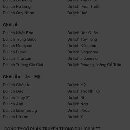
Du lịch Đà Nẵng
Du lịch Phú Quốc
Du lịch Hạ Long
Du lịch Phan Thiết
Du lịch Quy Nhơn
Du lịch Huế
Châu Á
Du lịch Nhật Bản
Du lịch Hàn Quốc
Du lịch Trung Quốc
Du lịch Tây Tạng
Du lịch Malaysia
Du lịch Đài Loan
Du lịch Dubai
Du lịch Singapore
Du lịch Thái Lan
Du lịch Indonesia
Du lịch Trương Gia Giới
Du lịch Phượng Hoàng Cổ Trấn
Châu Âu - Úc - Mỹ
Du lịch Châu Âu
Du lịch Mỹ
Du lịch Đức
Du lịch Thổ Nhĩ Kỳ
Du lịch Thụy Sĩ
Du lịch Bỉ
Du lịch Anh
Du lịch Nga
Du lịch luxembourg
Du lịch Pháp
Du lịch Hà Lan
Du lịch Ý
CÔNG TY CỔ PHẦN TRUYỀN THÔNG DU LỊCH VIỆT